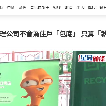
時
中國
國際
星島申訴王
財經
地產
生活
健康
教
管理公司不會為住戶「包底」 只算「