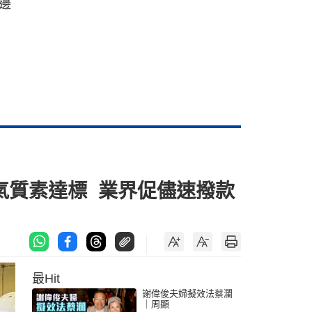
邊
空氣質素達標 業界促儘速撥款
最Hit
謝偉俊夫婦擬效法蔡瀾
｜周顯