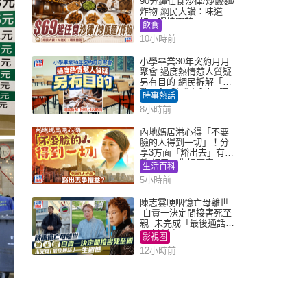
90分鐘任食沙律/炒飯麵/
炸物 網民大讚：味道
好，環境闊落
飲食
10小時前
小學畢業30年突約月月
聚會 過度熱情惹人質疑
另有目的 網民拆解「扮
熟」4大動機｜Juicy叮
時事熱話
8小時前
內地媽居港心得「不要
臉的人得到一切」！分
享3方面「豁出去」有著
數 網民：你好厲害
生活百科
5小時前
陳志雲哽咽憶亡母離世
自責一決定間接害死至
親 未完成「最後通話」
一生遺憾
影視圈
12小時前