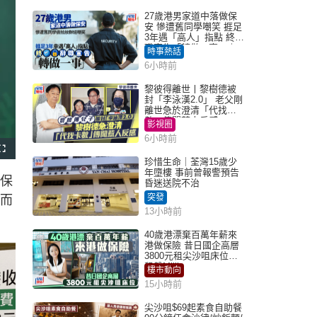
27歲港男家道中落做保
安 慘遭舊同學嘲笑 捱足
3年遇「高人」指點 終辭
職宣告「轉做一事」｜
時事熱話
Juicy叮
6小時前
黎彼得離世丨黎樹德被
封「李泳漢2.0」 老父剛
離世急於澄清「代找卡
數」傳聞惹人反感
影視圈
6小時前
F
u
珍惜生命｜荃灣15歲少
l
年墮樓 事前曾報警預告
l
環保
s
昏迷送院不治
c
r
突發
，而
e
e
13小時前
n
40歲港漂棄百萬年薪來
港做保險 昔日國企高層
3800元租尖沙咀床位｜
租盤Million
樓市動向
15小時前
尖沙咀$69起素食自助餐