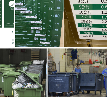
g
T
i
m
e