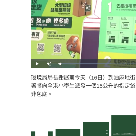
L
P
U
o
l
n
a
a
m
d
y
u
環境局局長謝展寰今天（16日）到油麻地
e
t
d
e
:
署將向全港小學生派發一個15公升的指定
2
9
.
非包底。
6
0
%