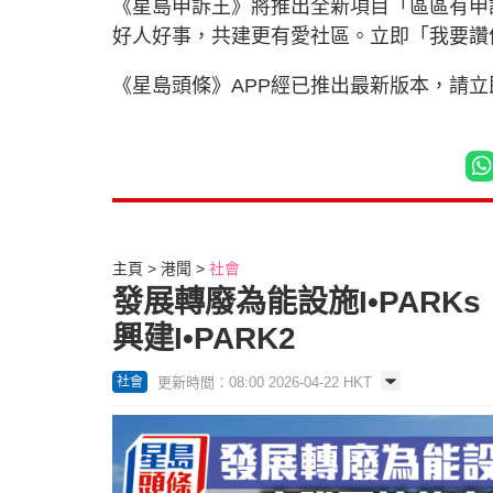
《星島申訴王》將推出全新項目「區區有申
好人好事，共建更有愛社區。立即「我要
《星島頭條》APP經已推出最新版本，請
主頁
港聞
社會
發展轉廢為能設施I•PAR
興建I•PARK2
更新時間：08:00 2026-04-22 HKT
社會