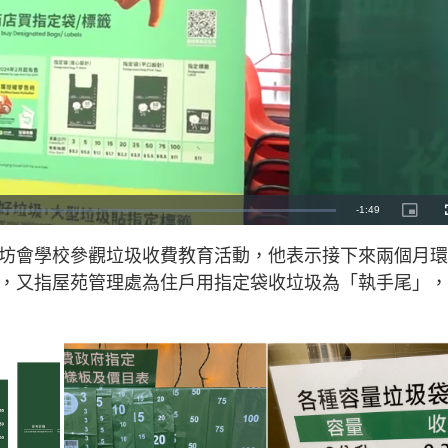
R
-
1:49
P
i
c
e
t
街坊會學校參觀垃圾收費教育活動，他表示接下來兩個月
u
r
m
e
袋，又指屋苑管理處為住戶用指定袋收垃圾為「執手尾」
-
i
a
n
-
P
i
i
c
t
n
u
r
e
i
n