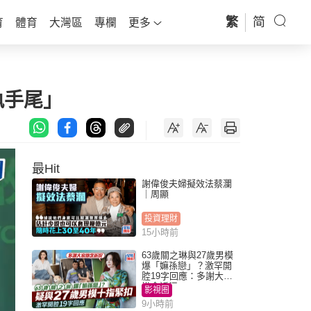
繁
简
育
體育
大灣區
專欄
更多
執手尾」
最Hit
謝偉俊夫婦擬效法蔡瀾
｜周顯
投資理財
15小時前
63歲關之琳與27歲男模
爆「嫲孫戀」？激罕開
腔19字回應：多謝大家
掛念近況
影視圈
9小時前