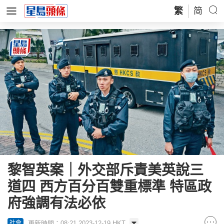
繁
简
黎智英案｜外交部斥責美英說三
道四 西方百分百雙重標準 特區政
府強調有法必依
更新時間：08:21 2023-12-19 HKT
社會