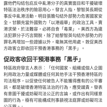
露他們勾結包庇反中亂港分子的真實面目和干擾破壞
特區法治秩序的險惡用心。發言人指，黎智英長期從
事反中亂港活動，明目張膽勾結外部勢力危害國家安
全，甘願充當外國勢力「以港遏華」的政治工具，賣
港求榮，於法難容，必將自食「毒果」。美西方為違
法犯罪分子巧言開脫，除了給黎智英勾結外部勢力的
罪名再增加一些證據以外，毫無其他用處。敦促美西
方政客立即收回干預香港事務的「黑手」。
促政客收回干預港事務「黑手」
特區政府發言人表示︰「任何國家、組織或個人企圖
利用政治力量或媒體或任何其他手法干預香港特區的
司法程序，以促使任何被告人不能獲得應有的公平審
訊，都是破壞香港特區法治的行為，應受譴責。發表
有意圖干擾或妨礙司法公正的言論，或作出有同樣意
圖的行為，極有可能構成刑事藐視法庭罪或妨礙司法
公正罪。」