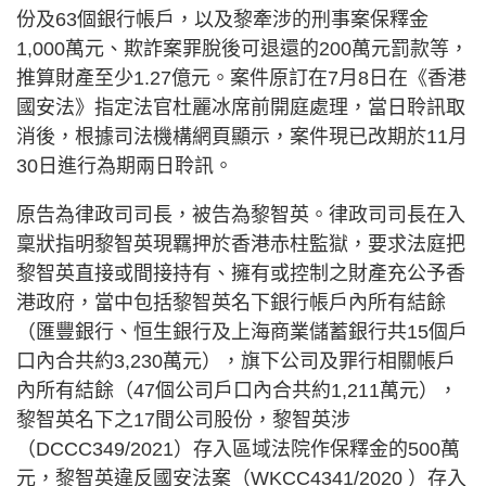
份及63個銀行帳戶，以及黎牽涉的刑事案保釋金
1,000萬元、欺詐案罪脫後可退還的200萬元罰款等，
推算財產至少1.27億元。案件原訂在7月8日在《香港
國安法》指定法官杜麗冰席前開庭處理，當日聆訊取
消後，根據司法機構網頁顯示，案件現已改期於11月
30日進行為期兩日聆訊。
原告為律政司司長，被告為黎智英。律政司司長在入
稟狀指明黎智英現羈押於香港赤柱監獄，要求法庭把
黎智英直接或間接持有、擁有或控制之財產充公予香
港政府，當中包括黎智英名下銀行帳戶內所有結餘
（匯豐銀行、恒生銀行及上海商業儲蓄銀行共15個戶
口內合共約3,230萬元），旗下公司及罪行相關帳戶
內所有結餘（47個公司戶口內合共約1,211萬元），
黎智英名下之17間公司股份，黎智英涉
（DCCC349/2021）存入區域法院作保釋金的500萬
元，黎智英違反國安法案（WKCC4341/2020 ）存入