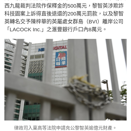
西九龍裁判法院作保釋金的500萬元，黎智英涉欺詐
科技園案上訴得直後退還的200萬元罰款，以及黎智
英轉名交予陳梓華的英屬處女群島（BVI）離岸公司
「LACOCK Inc.」之滙豐銀行戶口內8萬元。
律政司入稟高等法院申請充公黎智英逾億元財產。