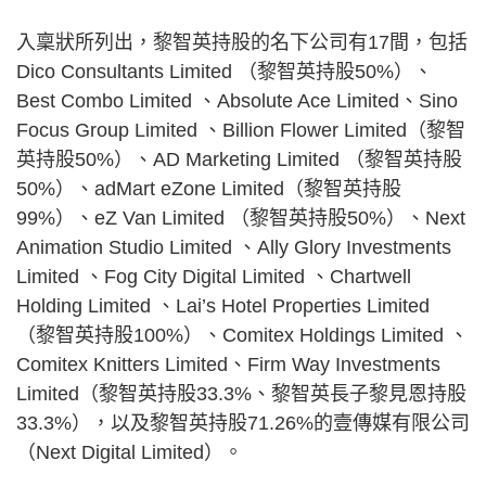
入稟狀所列出，黎智英持股的名下公司有17間，包括
Dico Consultants Limited （黎智英持股50%）、
Best Combo Limited 、Absolute Ace Limited、Sino
Focus Group Limited 、Billion Flower Limited（黎智
英持股50%）、AD Marketing Limited （黎智英持股
50%）、adMart eZone Limited（黎智英持股
99%）、eZ Van Limited （黎智英持股50%）、Next
Animation Studio Limited 、Ally Glory Investments
Limited 、Fog City Digital Limited 、Chartwell
Holding Limited 、Lai’s Hotel Properties Limited
（黎智英持股100%）、Comitex Holdings Limited 、
Comitex Knitters Limited、Firm Way Investments
Limited（黎智英持股33.3%、黎智英長子黎見恩持股
33.3%），以及黎智英持股71.26%的壹傳媒有限公司
（Next Digital Limited）。