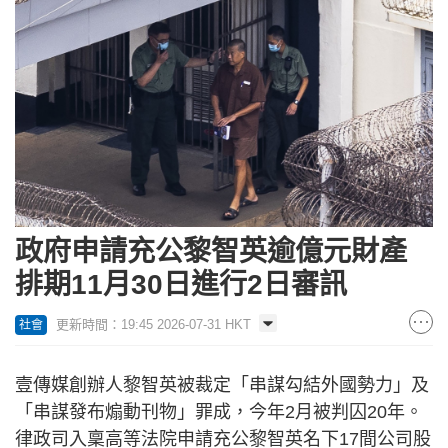
政府申請充公黎智英逾億元財產
排期11月30日進行2日審訊
更新時間：19:45 2026-07-31 HKT
社會
壹傳媒創辦人黎智英被裁定「串謀勾結外國勢力」及
「串謀發布煽動刊物」罪成，今年2月被判囚20年。
律政司入稟高等法院申請充公黎智英名下17間公司股