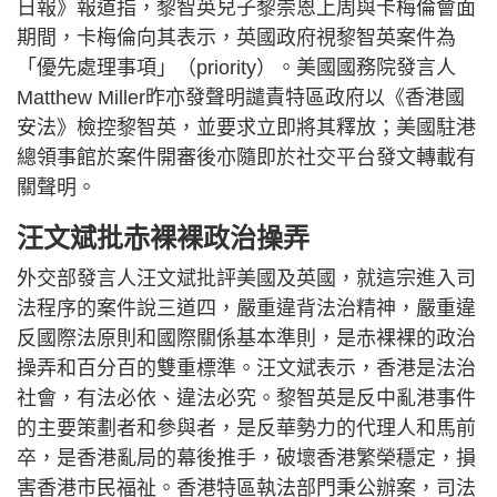
日報》報道指，黎智英兒子黎崇恩上周與卡梅倫會面
期間，卡梅倫向其表示，英國政府視黎智英案件為
「優先處理事項」（priority）。美國國務院發言人
Matthew Miller昨亦發聲明譴責特區政府以《香港國
安法》檢控黎智英，並要求立即將其釋放；美國駐港
總領事館於案件開審後亦隨即於社交平台發文轉載有
關聲明。
汪文斌批赤裸裸政治操弄
外交部發言人汪文斌批評美國及英國，就這宗進入司
法程序的案件說三道四，嚴重違背法治精神，嚴重違
反國際法原則和國際關係基本準則，是赤裸裸的政治
操弄和百分百的雙重標準。汪文斌表示，香港是法治
社會，有法必依、違法必究。黎智英是反中亂港事件
的主要策劃者和參與者，是反華勢力的代理人和馬前
卒，是香港亂局的幕後推手，破壞香港繁榮穩定，損
害香港市民福祉。香港特區執法部門秉公辦案，司法