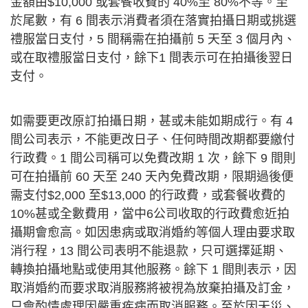
金額由$10,000 或套餐收費的 40%至 80%不等。至
於尾數，有 6 間表示消費者須在落實拍攝日期或挑選
禮服當日支付，5 間稱需在拍攝前 5 天至 3 個月內、
或在取禮服當日支付，餘下1 間表示可在拍攝後翌日
支付。
如需要更改原訂拍攝日期，甚或未能如期成行。有 4
間公司表示，不能更改日子、任何時間改期都要繳付
行政費。1 間公司稱可以免費改期 1 次，餘下 9 間則
可在拍攝前 60 天至 240 天內免費改期，限期過後便
需支付$2,000 至$13,000 的行政費，或套餐收費的
10%甚或全數費用，當中6公司收取的行政費愈近拍
攝期會愈高。如因患病或取消婚約等個人理由要求取
消行程，13 間公司表明不能退款，只可選擇延期、
轉換拍攝地點或使用其他服務。餘下 1 間則表示，因
取消婚約而要求取消服務將被視為放棄拍攝及訂金，
只會酌情處理因嚴重疾病而取消服務。至於因天災、