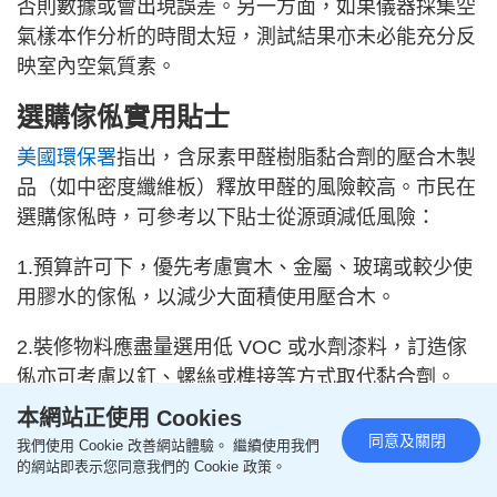
否則數據或會出現誤差。另一方面，如果儀器採集空
氣樣本作分析的時間太短，測試結果亦未必能充分反
映室內空氣質素。
選購傢俬實用貼士
美國環保署
指出，含尿素甲醛樹脂黏合劑的壓合木製
品（如中密度纖維板）釋放甲醛的風險較高。市民在
選購傢俬時，可參考以下貼士從源頭減低風險：
1.預算許可下，優先考慮實木、金屬、玻璃或較少使
用膠水的傢俬，以減少大面積使用壓合木。
2.裝修物料應盡量選用低 VOC 或水劑漆料，訂造傢
俬亦可考慮以釘、螺絲或榫接等方式取代黏合劑。
本網站正使用 Cookies
3.購買板式傢俬時，應主動向銷售員查問板材及膠水
同意及關閉
我們使用 Cookie 改善網站體驗。 繼續使用我們
種類，並要求出示低甲醛釋放證明。
的網站即表示您同意我們的 Cookie 政策。