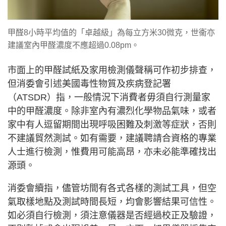
甲醛8小時平均值的「卓越級」為每立方米30微克，世衞亦
建議室內甲醛濃度不應超過0.08pm。
市面上的甲醛試紙及家用檢測儀聲稱可作初步排查，
但消委會引述美國毒性物質及疾病登記署
（ATSDR）指，一般情況下消費者毋須自行測量家
中的甲醛濃度。除非室內有濃烈化學物品氣味，或者
家中有人逗留期間出現呼吸困難及刺激等症狀，否則
不建議貿然測試。如有需要，建議聘請合資格的專業
人士進行檢測，惟費用可能高昂，亦未必能準確找出
源頭。
消委會續指，儘管坊間有各式各樣的測試工具，但空
氣取樣地點及測試時間長短，均會影響結果可信性。
如必須自行檢測，須注意儀器是否經過校正及驗證，