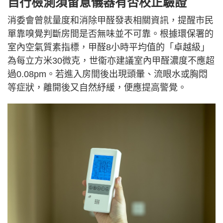
自行檢測須留意儀器有否校正驗證
消委會曾就量度和消除甲醛發表相關資訊，提醒市民
單靠嗅覺判斷房間是否無味並不可靠。根據環保署的
室內空氣質素指標，甲醛8小時平均值的「卓越級」
為每立方米30微克，世衞亦建議室內甲醛濃度不應超
過0.08pm。若進入房間後出現頭暈、流眼水或胸悶
等症狀，離開後又自然紓緩，便應提高警覺。