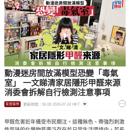
動漫迷房間放滿模型恐變「毒氣
室」 一文睇清家居隱形甲醛來源
消委會拆解自行檢測注意事項
更新時間：06:00 2026-07-24 HKT
家居裝修
甲醛危害近年備受市民關注。這種無色、帶強烈刺激
性氣味的化學物質廣泛存在於日常生活環境中，若長