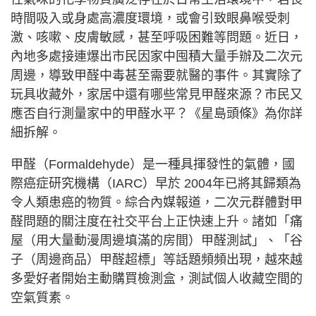
時間吸入或身處高濃度環境，或會引致眼鼻喉受刺
激、咳嗽、皮膚敏感，甚至呼吸困難等問題。近日，
內地多處接連爆出市民因家中囤積大量手辦及二次元
周邊，導致甲醛中毒甚至需要就醫的事件。其實除了
玩具收藏外，家居中還有哪些常見甲醛來源？市民又
應否自行測量家中的甲醛水平？《星島頭條》為你詳
細拆解。
甲醛（Formaldehyde）是一種具揮發性的氣體，國
際癌症研究機構（IARC）早於 2004年已將其歸類為
令人類患癌的物質。綜合內媒報道，二次元群體對甲
醛問題的關注度在社交平台上正快速上升。諸如「痛
屋（用大量動漫周邊填滿的房間）甲醛測試」、「谷
子（周邊商品）甲醛超標」等話題頻頻出現，越來越
多愛好者開始主動購買檢測盒，測試個人收藏空間的
空氣質素。