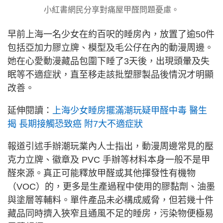
小紅書網民分享對痛屋甲醛問題憂慮。
早前上海一名少女在約百呎的睡房內，放置了逾50件
包括亞加力膠立牌、模型及毛公仔在內的動漫周邊。
她在心愛動漫藏品包圍下睡了3天後，出現頭暈及失
眠等不適症狀，直至移走該批塑膠製品後情況才明顯
改善。
延伸閱讀：
上海少女睡房擺滿潮玩疑甲醛中毒 醫生
揭 長期接觸恐致癌 附7大不適症狀
報道引述手辦潮玩業內人士指出，動漫周邊常見的壓
克力立牌、徽章及 PVC 手辦等材料本身一般不是甲
醛來源。真正可能釋放甲醛或其他揮發性有機物
（VOC）的，更多是生產過程中使用的膠黏劑、油墨
與塗層等輔料。單件產品未必構成威脅，但若幾十件
藏品同時擠入狹窄且通風不足的睡房，污染物便極易