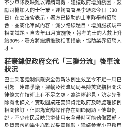
不少車隊反映難以聘請司機，建議政府增加誘因，鼓
勵司機加入的士行業。運輸署署長李頌恩今日（30
日）在立法會表示，署方已協助的士車隊舉辦招聘
會，並簡化筆試內容，減少路線題目，增加服務規章
相關試題。自去年11月實施後，報考的士的人數上升
約30%，署方將繼續推動相關措施，協助業界招聘人
才。
莊豪鋒促政府交代「三隧分流」後車流
狀況
巴士乘客強制佩戴安全帶新法例生效至今不足一周已
引起一連串爭議。運輸及物流局局長陳美寶指相關法
律條文在技術上有不足之處，為清晰起見，決定先刪
除有關條文。實政圓桌莊豪鋒肯定政府及時處理條例
相關修訂，但認為實際操作存在細節問題。他舉例
說，不少市民反映兒童使用安全帶時可能勒傷頸部，
身背書包的學生亦難以妥善佩戴，建議參考小巴採用