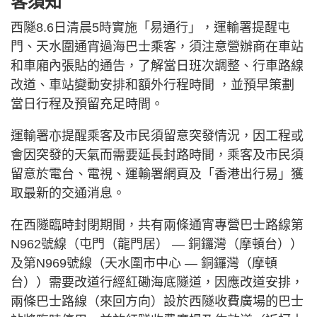
客須知
西隧8.6日清晨5時實施「易通行」，運輸署提醒屯
門、天水圍通宵過海巴士乘客，須注意營辦商在車站
和車廂內張貼的通告，了解當日班次調整、行車路線
改道、車站變動安排和額外行程時間 ，並預早策劃
當日行程及預留充足時間。
運輸署亦提醒乘客及市民須留意突發情況，因工程或
會因突發的天氣而需要延長封路時間，乘客及市民須
留意於電台、電視、運輸署網頁及「香港出行易」獲
取最新的交通消息。
在西隧臨時封閉期間，共有兩條通宵專營巴士路線第
N962號線（屯門（龍門居） — 銅鑼灣（摩頓台））
及第N969號線（天水圍市中心 — 銅鑼灣（摩頓
台））需要改道行經紅磡海底隧道，因應改道安排，
兩條巴士路線（來回方向）設於西隧收費廣場的巴士