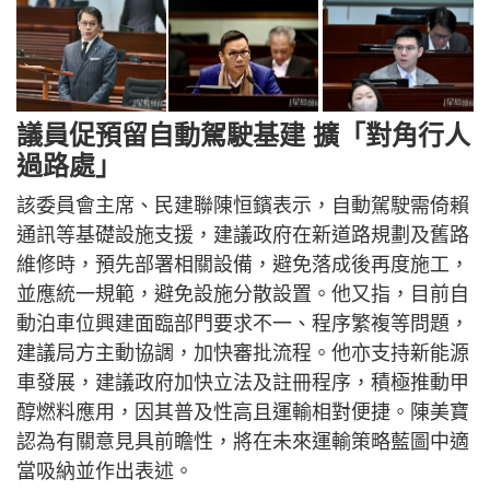
議員促預留自動駕駛基建 擴「對角行人
過路處」
該委員會主席、民建聯陳恒鑌表示，自動駕駛需倚賴
通訊等基礎設施支援，建議政府在新道路規劃及舊路
維修時，預先部署相關設備，避免落成後再度施工，
並應統一規範，避免設施分散設置。他又指，目前自
動泊車位興建面臨部門要求不一、程序繁複等問題，
建議局方主動協調，加快審批流程。他亦支持新能源
車發展，建議政府加快立法及註冊程序，積極推動甲
醇燃料應用，因其普及性高且運輸相對便捷。陳美寶
認為有關意見具前瞻性，將在未來運輸策略藍圖中適
當吸納並作出表述。