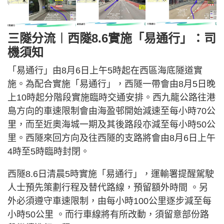
三隧分流︱西隧8.6實施「易通行」：司
機須知
「易通行」由8月6日上午5時起在西區海底隧道實
施。為配合實施「易通行」，西隧一帶會由8月5日晚
上10時起分階段實施臨時交通安排。西九龍公路往港
島方向的車速限制會由海盈邨開始減速至每小時70公
里，而至近奧海城一期及其後路段亦減至每小時50公
里。西隧來回方向及往西隧的支路將會由8月6日上午
4時至5時臨時封閉。
西隧8.6日清晨5時實施「易通行」，運輸署提醒駕駛
人士預先策劃行程及替代路線，預留額外時間 。另
外必須遵守車速限制，由每小時100公里逐步減至每
小時50公里 。而行車線將有所改動，須留意部份路