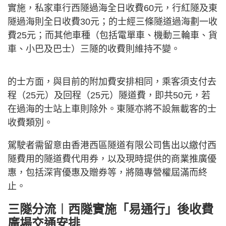
實施，私家車行西隧過海全日收費60元，行紅隧及東
隧過海則全日收費30元；的士經三條隧道過海劃一收
費25元；而其他車種（包括電單車、機動三輪車、貨
車、小巴及巴士）三隧的收費則維持不變。
的士方面，與目前的附加費安排相同，乘客須支付去
程（25元）及回程（25元）隧道費，即共50元，若
在過海的士站上車則除外。東隧亦將不設無載客的士
收費類別。
駕駛者需留意由香港西區隧道有限公司售出以繳付西
隧費用的隧道費代用券，以及現時提供的商業推廣優
惠，包括深宵優惠及贈券等，將隨專營權屆滿而終
止。
三隧分流︱西隧實施「易通行」後收費
廣場交通安排