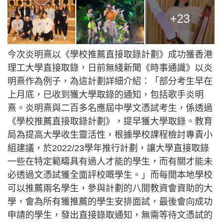
+23
今次炎明熹以《學校推薦直接取錄計劃》成功獲香港
理工大學直接取錄，日前無綫新聞《時事通識》以炎
明熹作為例子，為這計劃詳細介紹：「部分考生早在
上月底，已收到獲大學取錄的通知，包括歌手炎明
熹。炎明熹與二百多名應屆中學文憑試考生，係透過
《學校推薦直接取錄計劃》，提早獲大學取錄。教育
局為提高大學收生靈活性，根據學校課程檢討專責小
組建議，於2022/23學年推行計劃，讓大學直接取錄
一些在特定範疇具有過人才能的學生，而有關才能未
必透過文憑試獲全面評校嘅學生。」而每間本地學校
可以推薦兩名學生，參與計劃的八間教資會資助的大
學，會為所有獲推薦的學生安排面試，最後會向成功
申請的學生，發出直接錄取通知，無需等待文憑試的