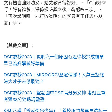
文有禮自強好叻女，姑丈教育得好好」、「Gigi好乖
呀！好有禮貌，淨係攞咗獎之後，鞠躬咗三次」、
「再次證明唯一能打敗炎明熹的就只有王佳恩小朋
友」等。
【其他文章】
：
DSE放榜2023丨炎明熹一個原因冇返學校拎成績單
早已為升學做好準備
DSE放榜2023丨MIRROR學歷逐個睇！人氣王墊底
港大才子未係最勁？
DSE放榜2023丨盤點圈中DSE高分男女神 港姐亞軍
考獲33分勁過馮盈盈
炎明熹獲「香港傑出少年」！着校服領獎再展清純一