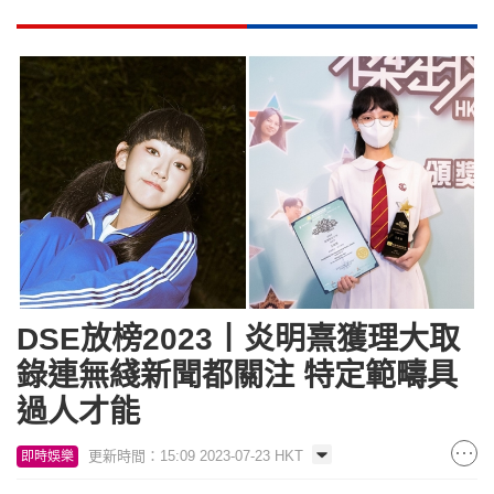
DSE放榜2023丨炎明熹獲理大取
錄連無綫新聞都關注 特定範疇具
過人才能
更新時間：15:09 2023-07-23 HKT
即時娛樂