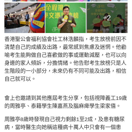
+2
香港聖公會福利協會社工林浩麟指，考生放榜前因不
清楚自己的成績及出路，最常感到焦慮及迷惘。他勸
喻考生能夠做自己喜歡做的事或運動減壓，也可以向
身邊的家人傾訴，分擔情緒。他告慰考生放榜只是人
生階段的一小部分，未來仍有不同可能及出路，相信
自己就可以。
會上也邀請到其他應屆考生分享，包括視障義工19歲
的周雅亭、泰籍學生陳嘉燕及腦麻痺學生梁家僖。
周雅亭8歲時發現自己視力剩餘1至2成，及患有糖尿
病，當時醫生向她稱這種病十萬人中只會有一個患