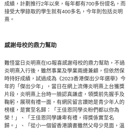
成績，計劃推行2年以來，每年都有700多份提名，而
接受大學錄取的學生就有400多名，今年則包括炎明
熹。
感謝母校的鼎力幫助
難怪當日炎明熹在IG報喜感謝母校的鼎力幫助，不過
炎明熹入行後，雖然事業及學業兩邊兼顧，但依然保
時持好成績，試過成為《2023香港傑出少年選舉》今
年的「傑出少年」，當日在網上流傳炎明熹上台獲獎
片段，炎明熹上台時一臉認真謙虛，領獎前先握手及
鞠躬，展現有禮一面，有網民留言讚她是青少年人的
榜樣，是實至名歸：「王佳恩同學炎粉們都以你為
榮！」、「王佳恩同學謙卑有禮，得獎係實至名
歸。」、「從小一個留香港讀書雖然父母少見面，溫