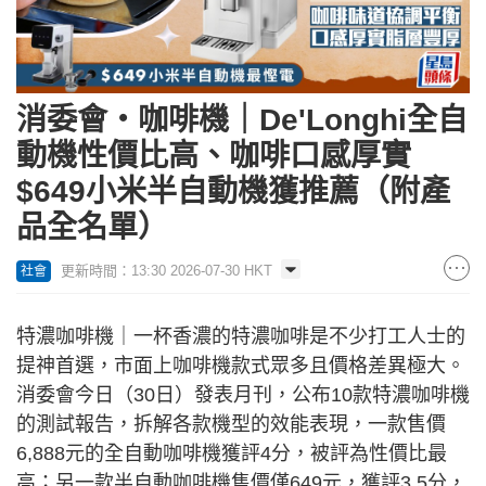
消委會‧咖啡機｜De'Longhi全自
動機性價比高、咖啡口感厚實
$649小米半自動機獲推薦（附產
品全名單）
更新時間：13:30 2026-07-30 HKT
社會
特濃咖啡機｜一杯香濃的特濃咖啡是不少打工人士的
提神首選，市面上咖啡機款式眾多且價格差異極大。
消委會今日（30日）發表月刊，公布10款特濃咖啡機
的測試報告，拆解各款機型的效能表現，一款售價
6,888元的全自動咖啡機獲評4分，被評為性價比最
高；另一款半自動咖啡機售價僅649元，獲評3.5分，