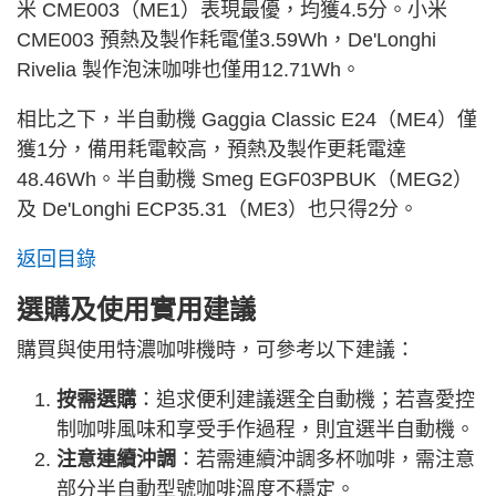
米 CME003（ME1）表現最優，均獲4.5分。小米
CME003 預熱及製作耗電僅3.59Wh，De'Longhi
Rivelia 製作泡沫咖啡也僅用12.71Wh。
相比之下，半自動機 Gaggia Classic E24（ME4）僅
獲1分，備用耗電較高，預熱及製作更耗電達
48.46Wh。半自動機 Smeg EGF03PBUK（MEG2）
及 De'Longhi ECP35.31（ME3）也只得2分。
返回目錄
選購及使用實用建議
購買與使用特濃咖啡機時，可參考以下建議：
按需選購
：追求便利建議選全自動機；若喜愛控
制咖啡風味和享受手作過程，則宜選半自動機。
注意連續沖調
：若需連續沖調多杯咖啡，需注意
部分半自動型號咖啡溫度不穩定。