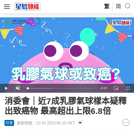
繁
简
Remaining
-
2:03
Loaded
:
Play
Unmute
Picture-
Full
37.03%
in-
Picture
Time
消委會｜近7成乳膠氣球樣本疑釋
出致癌物 最高超出上限6.8倍
更新時間：10:50 2023-06-15 HKT
社會