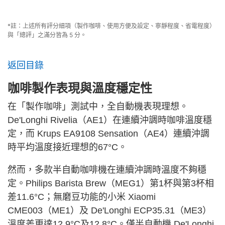
*註：上述所有評分細項（製作咖啡、使用方便及設定、寧靜程度、省電程度）
與「總評」之滿分皆為 5 分。
返回目錄
咖啡製作表現與溫度穩定性
在「製作咖啡」測試中，全自動機表現理想。
De'Longhi Rivelia（AE1）在連續沖調時咖啡溫度穩
定，而 Krups EA9108 Sensation（AE4）連續沖調
時平均溫度接近理想的67°C。
然而，多款半自動咖啡機在連續沖調時溫度不夠穩
定。Philips Barista Brew（MEG1）第1杯與第3杯相
差11.6°C；無磨豆功能的小米 Xiaomi
CME003（ME1）及 De'Longhi ECP35.31（ME3）
溫度差更達12.9°C及12.8°C。僅半自動機 De'Longhi