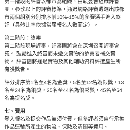
第一階段的評審以都市為組織，由執委會組織評審
團，參攷以上的評審標準，通過網絡評審遴選出該都
市兩個組別分別排序前10%-15%的參賽選手進入終
評（具體比率依據當届報名人數而定）。
第二階段：終審
第二階段現場評審，評審團將會在深圳召開評審會
議。 鼓勵進入終審而未遞交實物的參賽者補交實
物。 評審團將通過實物及其他輔助資料評選產生所
有獲獎者。
評分排序第1名至4名為金獎，5名至12名為銀獎，13
名至24名為銅獎，25名至44名為優秀獎，45名至64
名為提名獎。
七、費用
登入報名及提交作品無須付費，但參評者須自行承擔
作品運輸所產生的物流、保險及清關等費用。