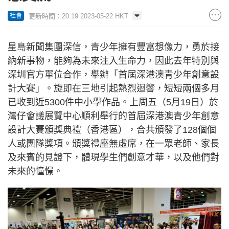
更新時間：20:19 2023-05-22 HKT
社會
星島新聞集團深信，青少年擁有豐富想像力，勇於接
納新事物，能夠為未來注入生命力，因此去年特別與
深圳官方單位合作，舉辦「首屆深港澳青少年創意設
計大賽」。旋即在三地引起熱烈迴響，短短兩個多月
已收到近5300件中小學作品。上周五（5月19日）於
灣仔會議展覽中心順利舉行的首屆深港澳青少年創意
設計大賽頒獎典禮（香港區），合共頒發了128個個
人或團隊獎項。頒獎禮座無虛席，在一眾老師、家長
及來賓的見證下，體現學生們創意才華，以及他們對
未來的憧憬。