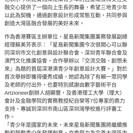
融交心提供了一個向上生長的舞臺，希望三地青少年
以此為契機，通過創意設計形成常態互動，共同參與
創造大灣區融合發展的美好未來。
作為香港賽區主辦單位，星島新聞集團業務發展副總
經理蘇美芳表示：「星島新聞集團今次很開心可以聯
同深圳市文化創意與設計聯合會、深圳青年聯合會及
澳門文化推廣協會，合作舉辦以『交流交融、創想未
來』為題的首屆深港澳青少年創意設計大賽。」對於
首次舉辦即獲得優秀成績，她認為除了有賴一眾同學
及老師的付出外，也要特別感謝由數字藝術平台
Artzioneer創辦人胡顯豐，及香港理工大學（理大）
會計及金融學院的實務教授紀自榮等7位專家的鼎力
支持，專誠到深圳市南山區深圳灣學校進行評審工
作。
「青少年是國家的未來，未來星島新聞集團將繼續推
動和鼓勵青少年發揮創意，亦會努力為完善大灣區內