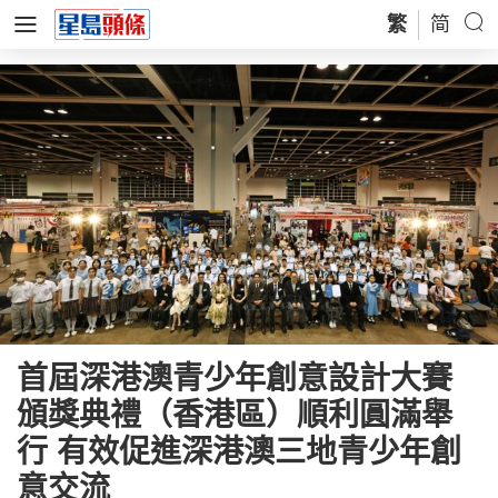
繁
简
首屆深港澳青少年創意設計大賽
頒獎典禮（香港區）順利圓滿舉
行 有效促進深港澳三地青少年創
意交流