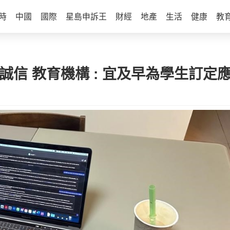
時
中國
國際
星島申訴王
財經
地產
生活
健康
教
習誠信 教育機構 : 宜及早為學生訂定