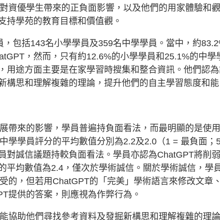
PT對資優學生帶來的正負面影響，以及他們的用家體驗和
支持學苑的教育目標和價值觀。
，包括143名小學學員及359名中學學員。當中，約83.2
tGPT，然而，只有約12.6%的小學學員和25.1%的中學
，用途方面主要是在家學習時搜集和整合資訊。他們認為
新構思和理解複雜的理論，提升他們的自主學習態度和能
習發展帶來的影響，學員普遍持負面看法，而最明顯的是使
學學員評分的平均數值分別為2.2及2.0（1 = 最負面；5
對誠信議題持較負面看法。學員亦認為ChatGPT將削
的平均數值為2.4，僅次於學術誠信。關於學術誠信，學
接受的，但若用ChatGPT的「完美」學術語言來修改文章
GPT提供的答案，則應視為作弊行為。
PT能協助他們尋找參考資料及發掘新構思和理解複雜的理