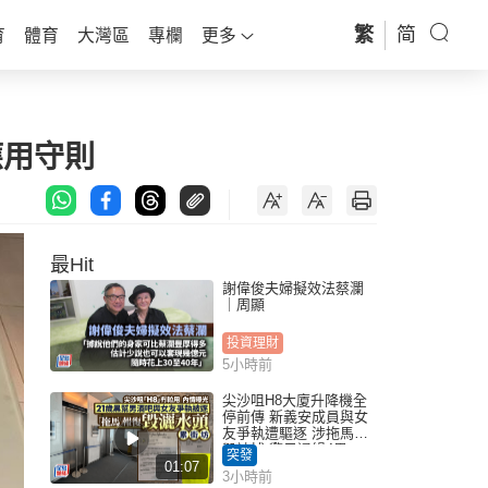
繁
简
育
體育
大灣區
專欄
更多
應用守則
最Hit
謝偉俊夫婦擬效法蔡瀾
｜周顯
投資理財
5小時前
尖沙咀H8大廈升降機全
停前傳 新義安成員與女
友爭執遭驅逐 涉拖馬刑
毀被捕 警另通緝4男
突發
01:07
3小時前