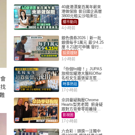
40歲港漂棄百萬年薪來
港做保險 昔日國企高層
3800元租尖沙咀床位｜
租盤Million
樓市動向
4小時前
銀色債券2026｜新一批
銀債每手1萬元 最少4.25
厘 8.21起可申購 發行金
額最多550億
投資理財
1小時前
「你個frd廢！」JUPAS
放榜炫耀港大醫科Offer
名校女生囂張留言惹眾
機會
怒 醫學院澄清：宣稱
時事熱話
尋找
「40.5分獲錄取」不符事
17小時前
實｜Juicy叮
難
佘詩曼疑胸壓Chrome
Hearts型男老闆 俯身疑
跟對方背脊零距離接觸
網民驚呼：企側邊唔
影視圈
得？
17小時前
六合彩︱頭獎一注獨中