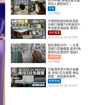
得1900萬 攪珠結果出爐
即刻入嚟對冧巴！
社會
13小時前
中國預製屋熱銷美澳墨
夫婦22萬購750呎兩房戶
零地基直接組裝 實測9個
月激讚
海外置業
2026-08-06 06:00 HKT
銀色債券2026｜一文看
清銀行認購優惠 最多8免
專家料反應熱烈 倡抽30
手
投資理財
14小時前
33歲港男突中風半身癱
瘓 母拖3日先報警 網民
震驚：執返條命係神蹟
自爆2個惡習｜Juicy叮
時事熱話
2026-08-06 08:19 HKT