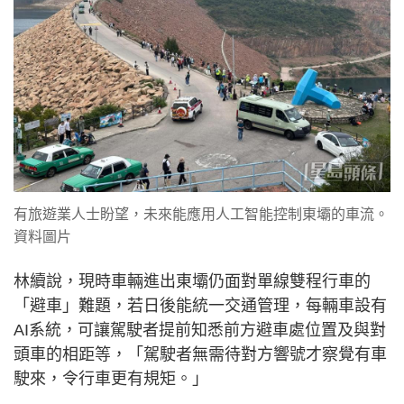
有旅遊業人士盼望，未來能應用人工智能控制東壩的車流。
資料圖片
林續說，現時車輛進出東壩仍面對單線雙程行車的
「避車」難題，若日後能統一交通管理，每輛車設有
AI系統，可讓駕駛者提前知悉前方避車處位置及與對
頭車的相距等，「駕駛者無需待對方響號才察覺有車
駛來，令行車更有規矩。」