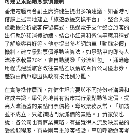
可建立景點動態票價機制
香港電腦商會副主席許健生提出多項建議，如香港可
借鏡上述兩地建立「旅遊數據交換平台」，整合入境
處數據分析旅客停留模式、透過電子支付整合旅客的
出行軌跡和消費動線、結合小紅書和微信等應用程式
了解旅客喜好等。他亦提出參考網約車「動態定價」
機制，建立景點票價浮動演算法，如景點甲的即時人
流達承載量70%，會自動觸發「分流紅包」，通過應
用程式建議旅客改往景點乙以獲取百貨公司優惠券，
差額由商戶聯盟與政府按比例分攤。
在實際操作層面，許健生坦言要與不同持份者溝通和
達成共識，舉例內地曾有省市試行景點動態定價，提
高人流過盛的景點門票價格，導致票務反常，「加錢
並不成立，只能補貼門票減價的景點。」黃家榮也
說，各公司也有商業策略，有些覺得人流反映景點的
受歡迎程度，有些則着重旅客體驗，寧願呼籲遊客考