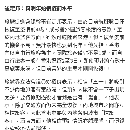
崔定邦：料明年始復疫前水平
旅遊促進會總幹事崔定邦表示，由於目前航班數目僅
恢復至疫情前4成，或影響外國旅客來港的意欲，至
於內地旅客方面，雖然可經陸路來港，但回復至疫前
的機會不高，預計最快也要到明年。他又指，香港一
向以自由行旅客為主，團隊旅客僅佔不足1成，而自
由行旅客一般在香港逗留2至3日，即使預計將有數十
萬旅客來港，但目前業界的生意才剛剛恢復中。
旅遊界立法會議員姚栢良表示，相信「五一」將吸引
不少內地旅客有意訪港，但預計人數不會一下子出現
太多，要待假期過後才看到是否有「驚喜」。他表
示，除了交通方面仍未完全恢復，內地城市之間亦互
相搶旅客，因此香港亦要與內地各個城市「搶旅
客」。酒店方面，他相信預訂情況亦頗理想，而價錢
亦會較疫情前稍低。