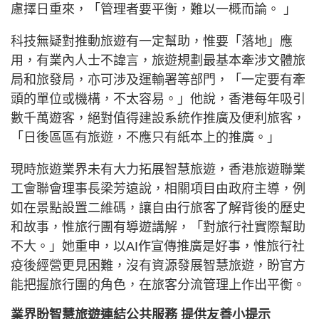
慮擇日重來，「管理者要平衡，難以一概而論。 」
科技無疑對推動旅遊有一定幫助，惟要「落地」應
用，有業內人士不諱言，旅遊規劃最基本牽涉文體旅
局和旅發局，亦可涉及運輸署等部門，「一定要有牽
頭的單位或機構，不太容易。」他說，香港每年吸引
數千萬遊客，絕對值得建設系統作推廣及便利旅客，
「日後區區有旅遊，不應只有紙本上的推廣。」
現時旅遊業界未有大力拓展智慧旅遊，香港旅遊聯業
工會聯會理事長梁芳遠說，相關項目由政府主導，例
如在景點設置二維碼，讓自由行旅客了解背後的歷史
和故事，惟旅行團有導遊講解，「對旅行社實際幫助
不大。」她重申，以AI作宣傳推廣是好事，惟旅行社
疫後經營更見困難，沒有資源發展智慧旅遊，盼官方
能把握旅行團的角色，在旅客分流管理上作出平衡。
業界盼智慧旅遊連結公共服務 提供友善小提示