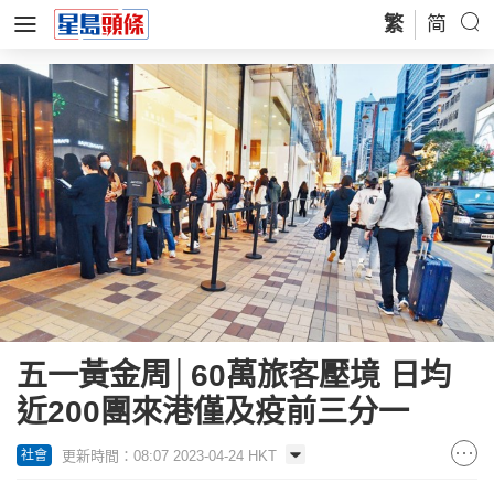
繁
简
五一黃金周│60萬旅客壓境 日均
近200團來港僅及疫前三分一
更新時間：08:07 2023-04-24 HKT
社會