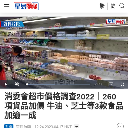
繁
简
Remaining
-
1:02
Loaded
:
Play
Unmute
Picture-
Full
45.92%
in-
Picture
Time
消委會超市價格調查2022｜260
項貨品加價 牛油、芝士等3款食品
加逾一成
更新時間：12:24 2023-04-17 HKT
社會