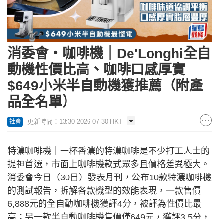
消委會‧咖啡機｜De'Longhi全自
動機性價比高、咖啡口感厚實
$649小米半自動機獲推薦（附產
品全名單）
更新時間：13:30 2026-07-30 HKT
社會
特濃咖啡機｜一杯香濃的特濃咖啡是不少打工人士的
提神首選，市面上咖啡機款式眾多且價格差異極大。
消委會今日（30日）發表月刊，公布10款特濃咖啡機
的測試報告，拆解各款機型的效能表現，一款售價
6,888元的全自動咖啡機獲評4分，被評為性價比最
高；另一款半自動咖啡機售價僅649元，獲評3.5分，