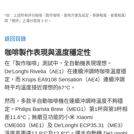
*註：上述所有評分細項（製作咖啡、使用方便及設定、寧靜程度、省電程度）
與「總評」之滿分皆為 5 分。
返回目錄
咖啡製作表現與溫度穩定性
在「製作咖啡」測試中，全自動機表現理想。
De'Longhi Rivelia（AE1）在連續沖調時咖啡溫度穩
定，而 Krups EA9108 Sensation（AE4）連續沖調
時平均溫度接近理想的67°C。
然而，多款半自動咖啡機在連續沖調時溫度不夠穩
定。Philips Barista Brew（MEG1）第1杯與第3杯相
差11.6°C；無磨豆功能的小米 Xiaomi
CME003（ME1）及 De'Longhi ECP35.31（ME3）
溫度差更達12.9°C及12.8°C。僅半自動機 De'Longhi