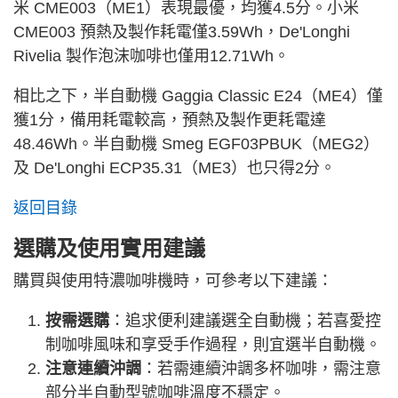
米 CME003（ME1）表現最優，均獲4.5分。小米
CME003 預熱及製作耗電僅3.59Wh，De'Longhi
Rivelia 製作泡沫咖啡也僅用12.71Wh。
相比之下，半自動機 Gaggia Classic E24（ME4）僅
獲1分，備用耗電較高，預熱及製作更耗電達
48.46Wh。半自動機 Smeg EGF03PBUK（MEG2）
及 De'Longhi ECP35.31（ME3）也只得2分。
返回目錄
選購及使用實用建議
購買與使用特濃咖啡機時，可參考以下建議：
按需選購
：追求便利建議選全自動機；若喜愛控
制咖啡風味和享受手作過程，則宜選半自動機。
注意連續沖調
：若需連續沖調多杯咖啡，需注意
部分半自動型號咖啡溫度不穩定。