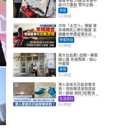
噪音爭執 25歲青年身中
逾10刀重創 警列企圖謀
殺及自殺案
突發
5小時前
20年「太空人」婚變 移
英港媽死心帶仔搬屋 至
親離世慘遭留港夫出軌
背叛 苦嘆終看透對方留
時事熱話
港「真相」｜Juicy叮
4小時前
黃大仙血案│血腥一幕震
撼心靈 死者鄰居：個心
仲震緊
突發
3小時前
港人家居天花板發霉求
救！用除霉清潔劑竟抹
到一撻撻 網民3招教清潔
+保養 本地油漆品牌曾提
生活百科
醒勿用1物防變色
6小時前