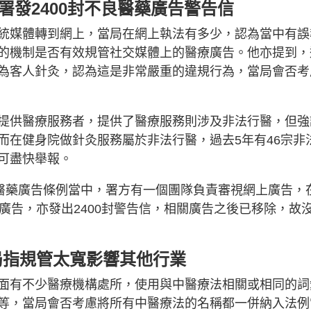
署發2400封不良醫藥廣告警告信
統媒體轉到網上，當局在網上執法有多少，認為當中有誤
的機制是否有效規管社交媒體上的醫療廣告。他亦提到，
為客人針灸，認為這是非常嚴重的違規行為，當局會否考
提供醫療服務者，提供了醫療服務則涉及非法行醫，但強
而在健身院做針灸服務屬於非法行醫，過去5年有46宗非
可盡快舉報。
良醫藥廣告條例當中，署方有一個團隊負責審視網上廣告，
相關廣告，亦發出2400封警告信，相關廣告之後已移除，故
局指規管太寬影響其他行業
面有不少醫療機構處所，使用與中醫療法相關或相同的詞
等，當局會否考慮將所有中醫療法的名稱都一併納入法例