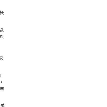
概
數
疾
及
口
，
病
0萬