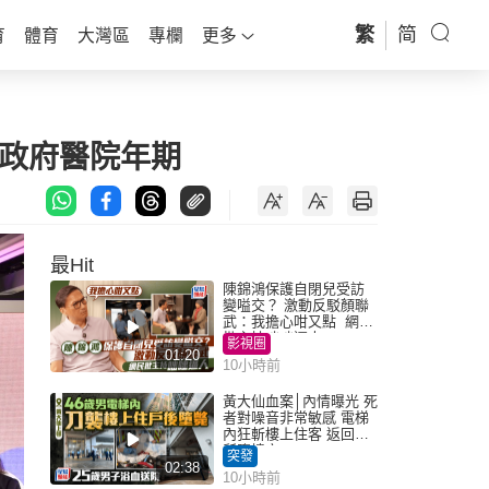
繁
简
育
體育
大灣區
專欄
更多
務政府醫院年期
最Hit
陳錦鴻保護自閉兒受訪
變嗌交？ 激動反駁顏聯
武：我擔心咁又點 網民
批主持咄咄逼人
影視圈
01:20
10小時前
黃大仙血案│內情曝光 死
者對噪音非常敏感 電梯
內狂斬樓上住客 返回住
所墮樓亡
突發
02:38
10小時前