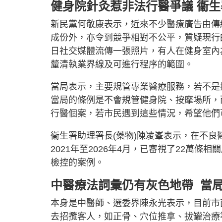
健身院針灸惹非法行醫爭議 衞生
新民黨何敬康表示，近來不少醫療廣告由傳
成份外，亦令到競爭相對不公平，質疑現行
日社交媒體流傳一張照片，有人在健身室內
釐清執業界線及可進行程序的範圍。
當局表示，主要規管專業醫療服務，若不是
當局的條例是不會規管健身院、按摩場所，
行醫個案，若市民遇到這些情況，希望他們
衞生署助理署長(藥物)陳凌峯表示，在不
2021年至2026年4月，已審視了22萬條
檢控的案例。
中醫療法詞彙仍有灰色地帶 當
本身是中醫師、選委界陳永光表示，目前市
去招攬客人，如正骨、穴位推拿、拔罐治療