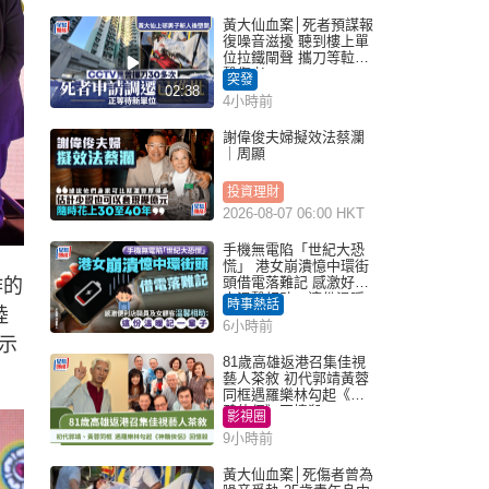
黃大仙血案│死者預謀報
復噪音滋擾 聽到樓上單
位拉鐵閘聲 攜刀等𨋢伏
擊傷者
突發
02:38
4小時前
謝偉俊夫婦擬效法蔡瀾
｜周顯
投資理財
2026-08-07 06:00 HKT
手機無電陷「世紀大恐
慌」 港女崩潰憶中環街
頭借電落難記 感激好心
作的
人溫馨相助：這份溫暖
時事熱話
陸
記一輩子｜Juicy叮
6小時前
示
81歲高雄返港召集佳視
藝人茶敘 初代郭靖黃蓉
同框遇羅樂林勾起《神
鵰俠侶》回憶殺
影視圈
9小時前
黃大仙血案│死傷者曾為