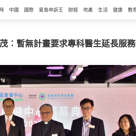
時
中國
國際
星島申訴王
財經
地產
生活
健康
教
寵茂︰暫無計畫要求專科醫生延長服