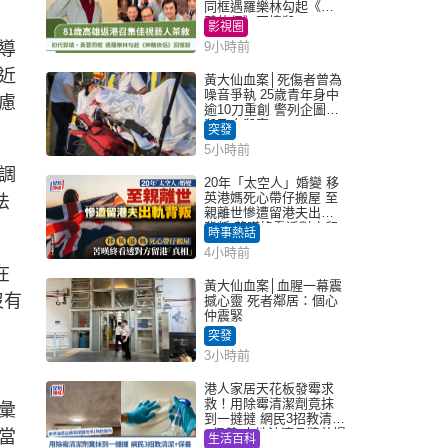
同框遇羅樂林勾起《神
鵰俠侶》回憶殺
影視圈
導
9小時前
近
黃大仙血案│死傷者曾為
噪音爭執 25歲青年身中
慮
逾10刀重創 警列企圖謀
殺及自殺案
突發
5小時前
調
20年「太空人」婚變 移
英港媽死心帶仔搬屋 至
法
親離世慘遭留港夫出軌
背叛 苦嘆終看透對方留
時事熱話
港「真相」｜Juicy叮
4小時前
在
黃大仙血案│血腥一幕震
沒有
撼心靈 死者鄰居：個心
仲震緊
突發
3小時前
港人家居天花板發霉求
救！用除霉清潔劑竟抹
彙
到一撻撻 網民3招教清潔
+保養 本地油漆品牌曾提
當
生活百科