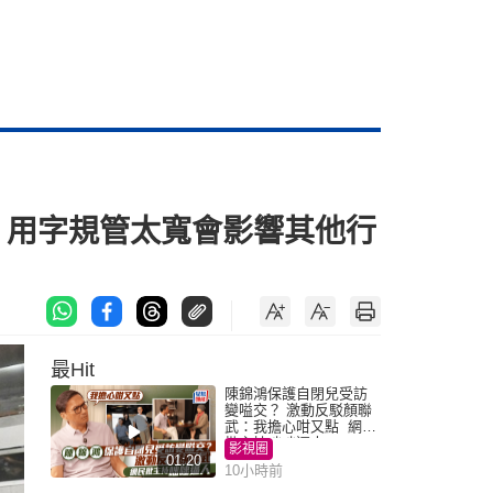
：用字規管太寬會影響其他行
最Hit
陳錦鴻保護自閉兒受訪
變嗌交？ 激動反駁顏聯
武：我擔心咁又點 網民
批主持咄咄逼人
影視圈
01:20
10小時前