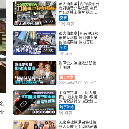
黃大仙血案│內情曝光 死
者對噪音非常敏感 電梯
內狂斬樓上住客 返回住
所墮樓亡
突發
02:38
10小時前
黃大仙血案│死者預謀報
復噪音滋擾 聽到樓上單
位拉鐵閘聲 攜刀等𨋢伏
擊傷者
突發
02:38
4小時前
謝偉俊夫婦擬效法蔡瀾
｜周顯
投資理財
2026-08-07 06:00 HKT
手機無電陷「世紀大恐
慌」 港女崩潰憶中環街
頭借電落難記 感激好心
名
人溫馨相助：這份溫暖
時事熱話
記一輩子｜Juicy叮
亦
6小時前
81歲高雄返港召集佳視
藝人茶敘 初代郭靖黃蓉