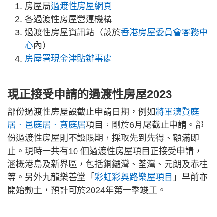
房屋局
過渡性房屋網頁
各過渡性房屋營運機構
過渡性房屋資訊站（設於
香港房屋委員會客務中
心
內）
房屋署現金津貼辦事處
現正接受申請的過渡性房屋2023
部份過渡性房屋設截止申請日期，例如
將軍澳賢庭
居．邑庭居．寶庭居
項目，剛於6月尾截止申請。部
份過渡性房屋則不設限期，採取先到先得、額滿即
止。現時一共有10 個過渡性房屋項目正接受申請，
涵概港島及新界區，包括銅鑼灣、荃灣、元朗及赤柱
等。另外九龍樂善堂「
彩虹彩興路樂屋項目
」早前亦
開始動土，預計可於2024年第一季竣工。