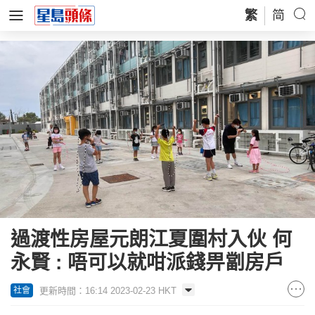
繁
简
過渡性房屋元朗江夏圍村入伙 何
永賢 : 唔可以就咁派錢畀劏房戶
更新時間：16:14 2023-02-23 HKT
社會