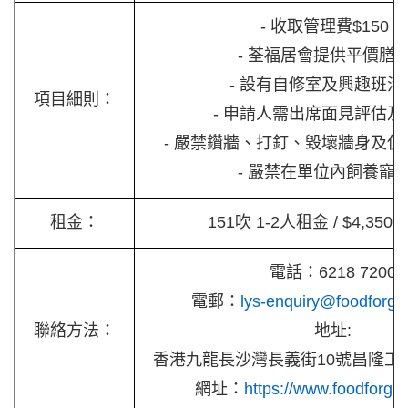
- 收取管理費$150。
- 荃福居會提供平價膳
- 設有自修室及興趣班活
項目細則：
- 申請人需出席面見評估及
- 嚴禁鑽牆、打釘、毀壞牆身及
- 嚴禁在單位內飼養寵
租金：
151吹 1-2人租金 / $4,350 - 
電話：6218 7200
電郵：
lys-enquiry@foodforgo
聯絡方法：
地址:
香港九龍長沙灣長義街10號昌隆工業
網址：
https://www.foodforgo