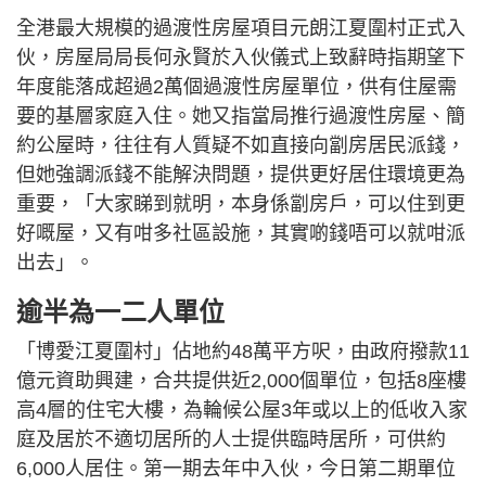
全港最大規模的過渡性房屋項目元朗江夏圍村正式入
伙，房屋局局長何永賢於入伙儀式上致辭時指期望下
年度能落成超過2萬個過渡性房屋單位，供有住屋需
要的基層家庭入住。她又指當局推行過渡性房屋、簡
約公屋時，往往有人質疑不如直接向劏房居民派錢，
但她強調派錢不能解決問題，提供更好居住環境更為
重要，「大家睇到就明，本身係劏房戶，可以住到更
好嘅屋，又有咁多社區設施，其實啲錢唔可以就咁派
出去」。
逾半為一二人單位
「博愛江夏圍村」佔地約48萬平方呎，由政府撥款11
億元資助興建，合共提供近2,000個單位，包括8座樓
高4層的住宅大樓，為輪候公屋3年或以上的低收入家
庭及居於不適切居所的人士提供臨時居所，可供約
6,000人居住。第一期去年中入伙，今日第二期單位