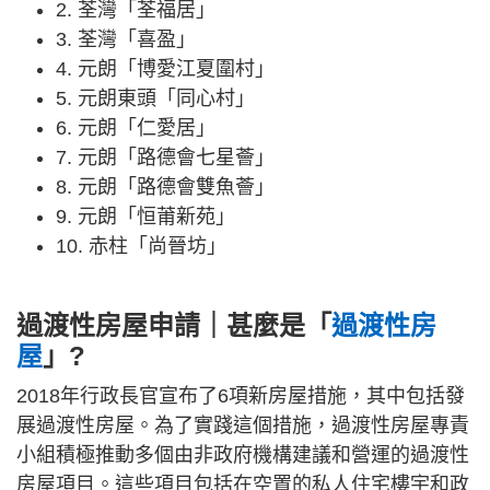
2. 荃灣「荃福居」
3. 荃灣「喜盈」
4. 元朗「博愛江夏圍村」
5. 元朗東頭「同心村」
6. 元朗「仁愛居」
7. 元朗「路德會七星薈」
8. 元朗「路德會雙魚薈」
9. 元朗「恒莆新苑」
10. 赤柱「尚晉坊」
過渡性房屋申請｜甚麼是「
過渡性房
屋
」?
2018年行政長官宣布了6項新房屋措施，其中包括發
展過渡性房屋。為了實踐這個措施，過渡性房屋專責
小組積極推動多個由非政府機構建議和營運的過渡性
房屋項目。這些項目包括在空置的私人住宅樓宇和政