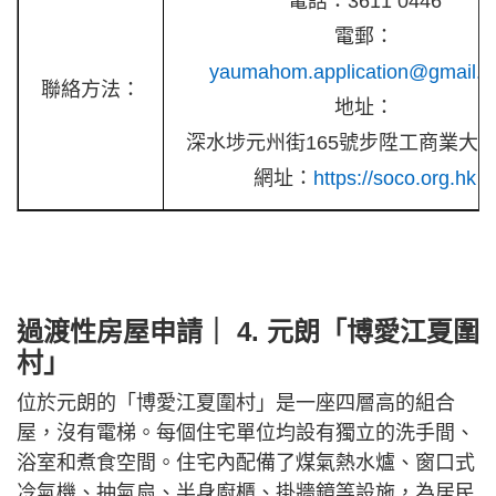
電話：3611 0446
電郵：
yaumahom.application@gmail.
聯絡方法：
地址：
深水埗元州街165號步陞工商業大廈
網址：
https://soco.org.hk
過渡性房屋申請｜ 4. 元朗「博愛江夏圍
村」
位於元朗的「博愛江夏圍村」是一座四層高的組合
屋，沒有電梯。每個住宅單位均設有獨立的洗手間、
浴室和煮食空間。住宅內配備了煤氣熱水爐、窗口式
冷氣機、抽氣扇、半身廚櫃、掛牆鏡等設施，為居民