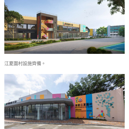
江夏圍村設施齊備。