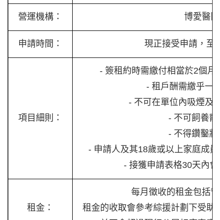
營運機構：
博愛醫院
申請時間：
現正接受申請，至
- 簽租約時需繳付相當於2個
- 租戶酬需繳乎一
- 不可在單位內吸煙及
項目細則：
- 不可飼養
- 不得鑽鑿
- 申請人及其18歲或以上家庭成
- 接獲申請表格30天內
每月徵收的租金包括管
租金：
租金的收取會參考綜援計劃下受助