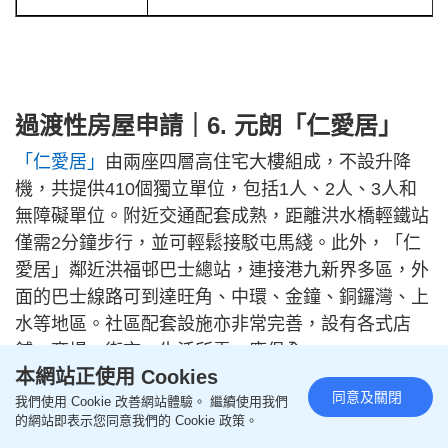
過渡性房屋申請｜6. 元朗「仁愛居」
「仁愛居」
由兩座四層高住宅大樓組成，不設升降
機，共提供410個獨立單位，包括1人、2人、3人和
無障礙單位。附近交通配套成熟，距離洪水橋輕鐵站
僅需2分鐘步行，並可輕鬆接駁屯馬綫。此外，「仁
愛居」鄰近洪福邨巴士總站，連接港九新界多區，外
面的巴士線路可到達旺角、中環、金鐘、銅鑼灣、上
水等地區。社區配套設施亦非常完善，設有各式店
舖、商場、街市，生活所需一應俱全。
本網站正使用 Cookies
同意及關閉
我們使用 Cookie 改善網站體驗。 繼續使用我們
的網站即表示您同意我們的 Cookie 政策。