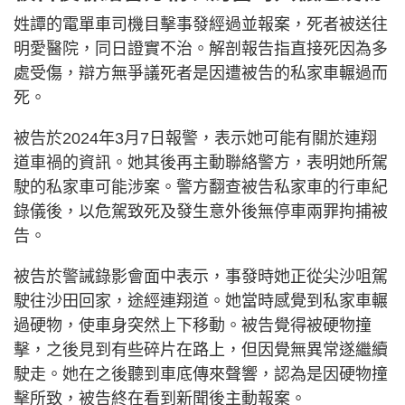
姓譚的電單車司機目擊事發經過並報案，死者被送往
明愛醫院，同日證實不治。解剖報告指直接死因為多
處受傷，辯方無爭議死者是因遭被告的私家車輾過而
死。
被告於2024年3月7日報警，表示她可能有關於連翔
道車禍的資訊。她其後再主動聯絡警方，表明她所駕
駛的私家車可能涉案。警方翻查被告私家車的行車紀
錄儀後，以危駕致死及發生意外後無停車兩罪拘捕被
告。
被告於警誡錄影會面中表示，事發時她正從尖沙咀駕
駛往沙田回家，途經連翔道。她當時感覺到私家車輾
過硬物，使車身突然上下移動。被告覺得被硬物撞
擊，之後見到有些碎片在路上，但因覺無異常遂繼續
駛走。她在之後聽到車底傳來聲響，認為是因硬物撞
擊所致，被告終在看到新聞後主動報案。