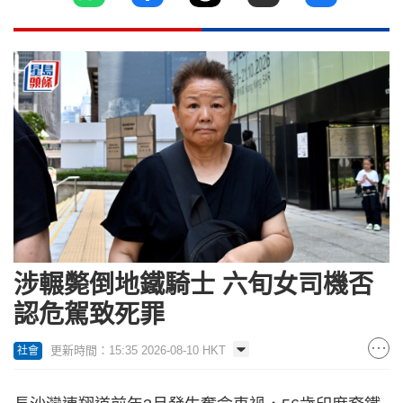
涉輾斃倒地鐵騎士 六旬女司機否
認危駕致死罪
更新時間：15:35 2026-08-10 HKT
社會