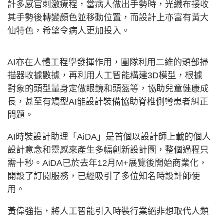
計多感官刺激療程，當病人做出手勢時，光纖布接收
其手勢後轉變顏色並移動位置，而設計上亦富有黃大
仙特色，希望令病人更加投入。
AI亦在人體工程學發揮作用，團隊利用二維的頭部掃
描器收據數據，再利用人工智能構建3D模型，根據
對象的頭型量身定做眼鏡和頭盔等，協助兒童健康成
長，甚至有矯型AI能設計裝備協助脊椎側彎患者糾正
問題。
AI時裝設計助理「AiDA」是首個以設計師上載的個人
設計意念和靈感來產生多幅創新設計圖，整個過程只
需十秒。AiDA已於去年12月M+展覽後開始商業化，
開設了訂閱服務，已經吸引了多位知名時設計師使
用。
黃偉強指，將人工智能引入時裝行業絕非想取代人類