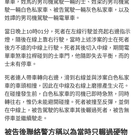
單車，姓馬的男司機駕駛一輛的士、姓梁的男司機駕
駛一輛白色私家車、被告駕駛一輛灰色私家車，以及
姓譚的男司機駕駛一輛電單車。
當日晚上10時01分，死者在左線行駛並亮起右邊指示
燈，隨後在線上靠右行駛，當時上述涉案的士在死者
後方不遠的中線上行駛。死者其後切入中線，期間電
單車煞車拉桿碰到的士車門，他隨即失去平衡，而的
士未有停車。
死者連人帶車轉向右邊，滑到右線並與涉案白色私家
車的車頭相撞，因此在中線及右線上磨擦產生火花。
在碰撞發生前，白色私家車的司機已即時急煞，同時
轉往右，惟仍未能避開碰撞。死者被撞至反彈，並倒
在中線上，被告駕駛的私家車其後輾過死者，被告無
停車並繼續駛走。
被告後聯絡警方稱以為當時只輾過硬物