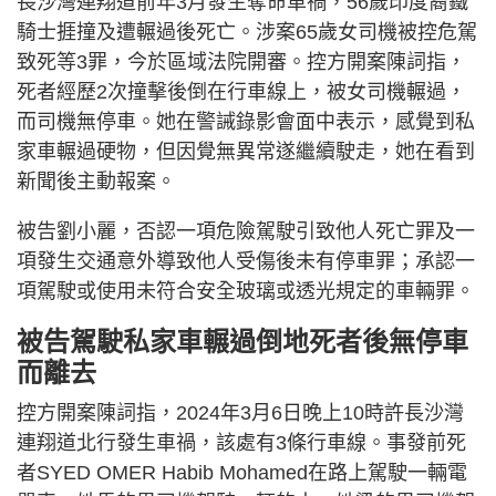
長沙灣連翔道前年3月發生奪命車禍，56歲印度裔鐵
騎士捱撞及遭輾過後死亡。涉案65歲女司機被控危駕
致死等3罪，今於區域法院開審。控方開案陳詞指，
死者經歷2次撞擊後倒在行車線上，被女司機輾過，
而司機無停車。她在警誡錄影會面中表示，感覺到私
家車輾過硬物，但因覺無異常遂繼續駛走，她在看到
新聞後主動報案。
被告劉小麗，否認一項危險駕駛引致他人死亡罪及一
項發生交通意外導致他人受傷後未有停車罪；承認一
項駕駛或使用未符合安全玻璃或透光規定的車輛罪。
被告駕駛私家車輾過倒地死者後無停車
而離去
控方開案陳詞指，2024年3月6日晚上10時許長沙灣
連翔道北行發生車禍，該處有3條行車線。事發前死
者SYED OMER Habib Mohamed在路上駕駛一輛電