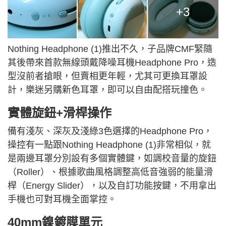
+3
Nothing Headphone (1)推出不久，子品牌CMF緊隨
其後帶來首款無線頭戴降噪耳機Headphone Pro，造
型沒前者搶眼，但賣相更年輕，尤其可更換耳罩設
計，樂迷另購新色耳罩，即可以自由配搭玩撞色。
實體旋鈕+滑桿操作
備有淺灰、深灰及淺綠3色選擇的Headphone Pro，
操控有一點跟Nothing Headphone (1)非常相似，就
是兩邊耳罩分別設有多個實體鍵，如調校音量的旋鈕
（Roller）、根據歌曲風格調整高低音強弱的能量滑
桿（Energy Slider），以及自訂功能按鍵，不用拿出
手機也可對耳機全面掌控。
40mm
鎳鍍膜單元