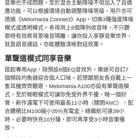
音樂也不成問題。至於混合主動降噪不但加入了自適
應功能，可以根據環境自動調整降噪等級，用戶亦可
透過《Melomania Connect》App，切換3種強度降噪
模式或透明模式。多得用上6個陣列收音咪，不只聽
歌時有效將背景噪音隔離，讓你投入寧靜音樂世界，
就是語音通話，亦能體驗清晰對話效果。
單聲道模式同享音樂
提起專用App，除預設6個EQ音效外，樂迷可自訂7
個頻段均衡器迎合個人口味，若想跟朋友各自戴上一
隻耳機齊齊聽歌，Melomania A100亦設有單聲道模
式，至於睡眠模式可讓你免受外界干擾，睡一個好
覺。新作滿電下可使用最長11小時（關閉ANC），配
合體積比M100縮小35%充電盒，總續航可達39小
時，必要時快充10分鐘，即可再享受3小時音樂播
放。