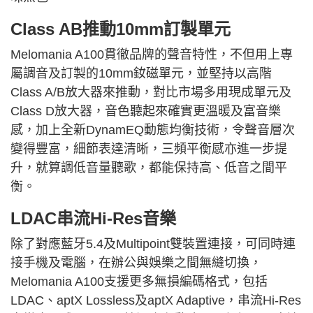
Class AB推動
10mm
訂製單元
Melomania A100貫徹品牌的聲音特性，不但用上專
屬調音及訂製的
10m
m
釹磁單元，並堅持以高階
Class A/B放大器來推動，對比市場多用現成單元及
Class D放大器，音色聽起來確實更溫暖及富音樂
感，加上全新DynamEQ動態均衡技術，令聲音層次
變得豐富，細節表達清晰，三頻平衡感亦進一步提
升，就算調低音量聽歌，都能保持高、低音之間平
衡。
LDAC串流Hi-Res音樂
除了對應藍牙5.4及Multipoint雙裝置連接，可同時連
接手機及電腦，在辦公與娛樂之間無縫切換，
Melomania A100支援更多無損編碼格式，包括
LDAC、aptX Lossless及aptX Adaptive，串流Hi-Res