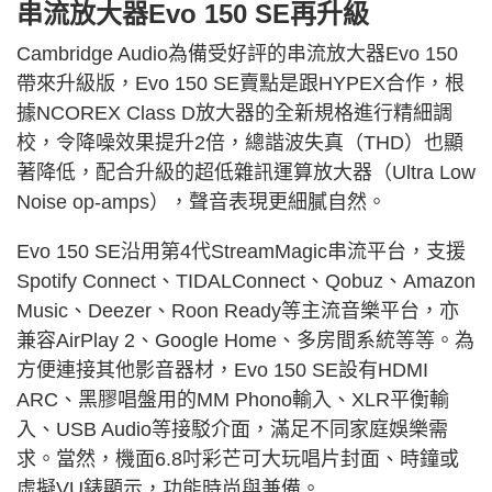
串流放大器Evo 150 SE再升級
Cambridge Audio為備受好評的串流放大器Evo 150
帶來升級版，Evo 150 SE賣點是跟HYPEX合作，根
據NCOREX Class D放大器的全新規格進行精細調
校，令降噪效果提升2倍，總諧波失真（THD）也顯
著降低，配合升級的超低雜訊運算放大器（Ultra Low
Noise op-amps），聲音表現更細膩自然。
Evo 150 SE沿用第4代StreamMagic串流平台，支援
Spotify Connect、TIDALConnect、Qobuz、Amazon
Music、Deezer、Roon Ready等主流音樂平台，亦
兼容AirPlay 2、Google Home、多房間系統等等。為
方便連接其他影音器材，Evo 150 SE設有HDMI
ARC、黑膠唱盤用的MM Phono輸入、XLR平衡輸
入、USB Audio等接駁介面，滿足不同家庭娛樂需
求。當然，機面6.8吋彩芒可大玩唱片封面、時鐘或
虛擬VU錶顯示，功能時尚與兼備。