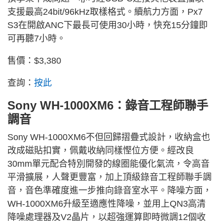
支援最高24bit/96kHz取樣格式。續航力方面，Px7
S3在開啟ANC下最長可使用30小時，快充15分鐘即
可再聽7小時。
售價：$3,380
查詢：
按此
Sony WH-1000XM6：錄音工程師聯手
調音
Sony WH-1000XM6不但回歸摺疊式設計，收納盒也
改成磁貼扣實，佩戴收納同樣慳位方便。經改良
30mm
單元配合特別開發的線圈能優化氣流，令高音
平滑擴展，人聲更豐富，加上頂級錄音工程師聯手調
音，音色準確度進一步推向錄音室水平。降噪方面，
WH-1000XM
6升
級至適應性降噪，並用上QN3高清
降噪處理器及V2晶片，以超強運算即時微調12個收