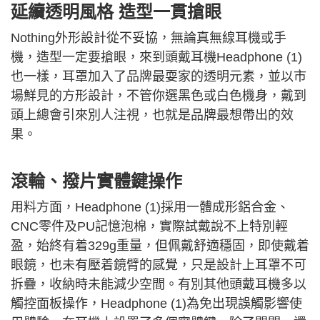
延續透明風格 造型一貫搶眼
Nothing外形設計從不妥協，無論真無線耳機或手
機，造型一定要搶眼，來到頭戴耳機Headphone (1)
也一樣，耳罩加入了品牌最耍家的透明元素，並以市
場鮮見的方形設計，不管你選黑色或白色機身，戴到
頭上總會引來別人注視，也就是品牌最想帶出的效
果。
滾輪、撥片實體鍵操作
用料方面，Headphone (1)採用一體成形鋁合金、
CNC零件及PU記憶泡棉，實際試戴說不上特別輕
盈，始終有着
329g
重量，但佩戴舒適穩固，即使戴着
眼鏡，也未有壓着鏡臂的感覺，只是設計上耳罩不可
拆疊，收納時未能減少空間。有別其他頭戴耳機多以
觸控面板操作，Headphone (1)為免出現誤觸影響使