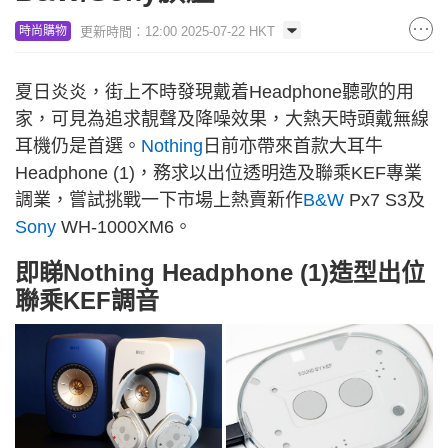
更新時間：12:00 2025-07-22 HKT
時尚購物
夏日炎炎，街上不時發現戴着Headphone聽歌的用
家，可見為追求靚聲及降噪效果，大熱天時頭戴無線
耳機仍是首選。
Nothing
日前亦帶來首款大耳牛
Headphone (1)，務求以出位透明造及聯乘KEF專業
調業，嘗試挑戰一下市場上熱賣新作
B&W
Px7 S3及
Sony
WH-1000XM6。
即睇Nothing Headphone (1)造型出位
聯乘KEF調音