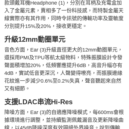
款頭戴耳機Headphone (1)，分別在耳柄及充電盒加
入了金屬元素，賣相多了一份科技感，而特製金屬天
線實際亦有其作用，同時令訊號的傳輸功率及靈敏度
分別提升15%及20%，接收更穩定。
升級
12m
m動圈單元
音色方面，Ear (3)升級直徑更大的
12m
m動圈單元，
還採用PMI及TPU等航太級物料，特殊振膜設計令發
聲面積增加20%，低頻響應提升6dB，高音升幅亦有
4dB，實試低音更深沉，人聲變得嘹亮，而振膜邊緣
花紋進一步減少0.6%至0.2%失真，聲音聽起來自然
又有細節。
支援LDAC串流Hi-Res
降噪方面，Ear (3)的自適應降噪模式，每
600m
s會根
據環境進行調整，並持續監測佩戴漏音及更新降噪曲
線，以45dB降噪深度有效隔絕外界噪音。說到傳輸