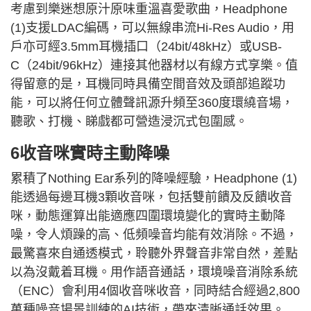
考慮到樂迷想原汁原味重溫喜愛歌曲，Headphone
(1)支援LDAC編碼，可以無線串流Hi-Res Audio，用
戶亦可經
3.5m
m
耳機插口（24bit/48kHz）或USB-
C（24bit/96kHz）連接其他器材以有線方式享樂。值
得留意的是，耳機同時具備空間音效及頭部追蹤功
能，可以將任何立體聲訊源升頻至360度環繞音場，
聽歌、打機、睇戲都可營造浸沉式包圍感。
6收音咪實時主動降噪
累積了Nothing Ear系列的降噪經驗，Headphone (1)
能透過每邊耳機3顆收音咪，包括雙前饋及反饋收音
咪，動態運算出能適應四圍環境變化的實時主動降
噪，令人煩躁的高、低頻噪音均能有效消除。不過，
最驚喜來自通透模式，聆聽外界聲音非常自然，差點
以為沒戴着耳機。用作語音通話，環境噪音消除系統
（ENC）會利用4個收音咪收音，同時結合經過2,800
萬種噪音場景訓練的AI技術，帶來清晰通話效果。