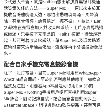
今代最大革新，就是Nothing想出解決真無線耳機通
話質素欠佳的方法——Super Mic，一直以來由於耳
機收音咪離嘴邊太遠，哪怕出動環境降噪、風聲消
除，甚至骨傳導，話音還是「搞不掂」。為此，Ear
(3)破格在充電盒加入雙收音咪系統，用戶身處馬路邊
或碼頭，只要按下充電盒的「Talk」按鍵，待綠燈亮
起，即可對着收音咪說話，藉Super Mic及環境過濾
技術能帶來清晰通話體驗，聲線亦再不會被投訴像潛
水。
配合自家手機充電盒變錄音機
除了一般打電話，目前Super Mic可用於WhatsApp、
WeChat語音通話，至於能否對應其他應用，如錄音
程式及遊戲，則要看App本身是可取用Ear (3)的
Super Mic。Nothing手機用戶還可直接利用Super
Mic錄音，隨時記錄靈感，語音備忘會自動同步至
Essential Space，稍後透過OS軟件更新，甚至可進