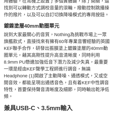
用體驗，在耳機上設置了多個實體鍵，除了開關，還
找到可以轉動方式調校音量的滾輪，撥動控制跳播操
作的撥片，以及可以自訂切換降噪模式的專用按鈕。
鍍鎳塗層
40m
m動圈單元
說到大家最關心的音質，Nothing為挑戰市場上一眾
旗艦款式，直接找來有擁有60年專業音響經驗的英國
KEF聯手合作，研發出振膜塗上鍍鎳塗層的
40m
m動
圈單元，藉其高剛性提升高音清晰度，同時利用
8.9m
m PU懸邊加強低音下潛力及減少失真，最重要
一環是經由KEF聲學工程師進行調音，無論
Headphone (1)開啟了主動降噪、通透模式，又或空
間音效，都能呈現出通透音色，且有着KEF中性調音
特性，首要保持聲音清晰度及細節，同時輸出乾淨低
頻。
兼具USB-C、
3.5m
m
輸入