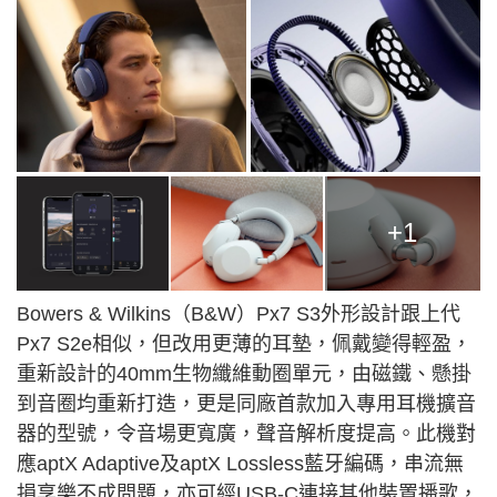
+1
Bowers & Wilkins（B&W）Px7 S3外形設計跟上代
Px7 S2e相似，但改用更薄的耳墊，佩戴變得輕盈，
重新設計的
40mm
生物纖維動圈單元，由磁鐵、懸掛
到音圈均重新打造，更是同廠首款加入專用耳機擴音
器的型號，令音場更寬廣，聲音解析度提高。此機對
應aptX Adaptive及aptX Lossless藍牙編碼，串流無
損享樂不成問題，亦可經USB-C連接其他裝置播歌，