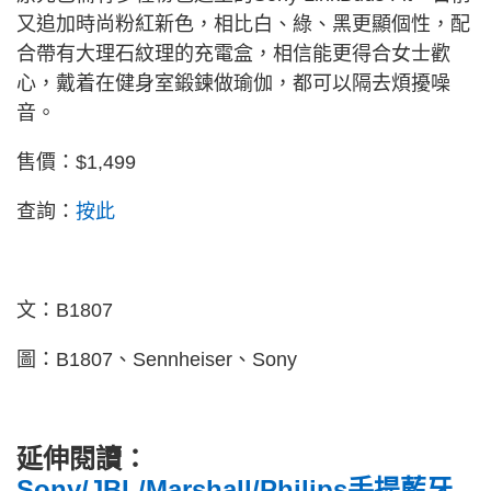
又追加時尚粉紅新色，相比白、綠、黑更顯個性，配
合帶有大理石紋理的充電盒，相信能更得合女士歡
心，戴着在健身室鍛鍊做瑜伽，都可以隔去煩擾噪
音。
售價：$1,499
查詢：
按此
文：B1807
圖：B1807、Sennheiser、Sony
延伸閱讀：
Sony/JBL/Marshall/Philips手提藍牙