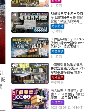
影視圈
5小時前
33歲港男突中風半身癱
瘓 母拖3日先報警 網民
震驚：執返條命係神蹟
自爆2個惡習｜Juicy叮
時事熱話
8小時前
「你個frd廢！」JUPAS
放榜炫耀港大醫科Offer
名校女生超囂張留言流
出惹眾怒 網民轟高分低
時事熱話
品：點做醫生？｜Juicy
3小時前
叮
中國預製屋熱銷美澳墨
夫婦22萬購750呎兩房戶
零地基直接組裝 實測9個
引
月激讚
海外置業
、配
10小時前
場
港人反擊「假順豐」詐
騙！？ 公開騙徒「關鍵
秘密」 網民聯手玩謝：
練習緬甸語
生活百科
2026-08-05 11:46 HKT