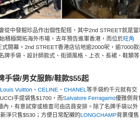
從中發掘珍品作出個性配搭，其中2nd STREET就是當
18年開始積極開拓海外市場，去年預告進軍香港，而位於
旺角
開幕。2nd STREET香港店佔地逾2000呎，逾7000
名牌手袋、設計師款式、街頭風格、上衣、長裙、鞋類等
牌手袋/男女服飾/鞋款$55起
Louis Vuitton
、
CELINE
、
CHANEL
等手袋約千元就有交
UCCI手提袋售$1700，而
Salvatore Ferragamo
優雅側背
飾櫃內，有意試穿或檢查可由店員安排。除了名牌手袋以外
新淨只售$530；方便日常配襯的
LONGCHAMP
背裹僅售