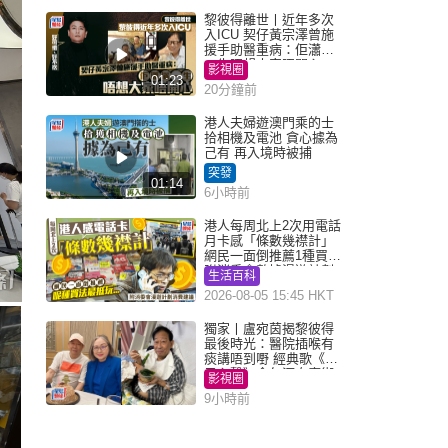
黎彼得離世丨近年多次
入ICU 契仔黃宗澤曾施
援手助醫重病：佢瀟灑
一生唔想大家唔開心
影視圈
01:23
20分鐘前
港人夫婦遊澳門乘的士
拾相機及電池 貪心據為
己有 再入境時被捕
突發
01:14
6小時前
港人每周北上2次用電話
月卡感「條數幾襟計」
網民一面倒推薦1種買法
附消委會數據漫遊計劃
生活百科
消費提示
2026-08-05 15:45 HKT
獨家丨盧宛茵揭黎彼得
最後時光：醫院插喉有
痰講唔到嘢 經典歌《浪
子心聲》金句源自廟街
影視圈
睇相佬
9小時前