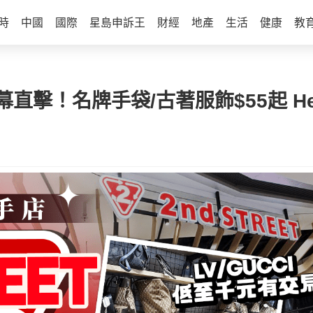
時
中國
國際
星島申訴王
財經
地產
生活
健康
教
幕直擊！名牌手袋/古著服飾$55起 Her