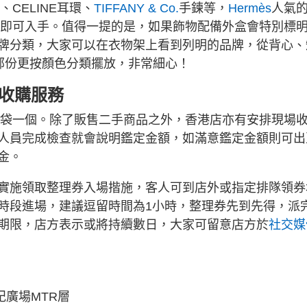
CELINE耳環、
TIFFANY & Co.
手鍊等，
Hermès
人氣
00即可入手。值得一提的是，如果飾物配備外盒會特別標
牌分類，大家可以在衣物架上看到列明的品牌，從背心、
部份更按顏色分類擺放，非常細心！
設收購服務
環保袋一個。除了販售二手商品之外，香港店亦有安排現場
人員完成檢查就會說明鑑定金額，如滿意鑑定金額則可出
金。
實施領取整理券入場揩施，客人可到店外或指定排隊領券
時段進場，建議逗留時間為1小時，整理券先到先得，派
期限，店方表示或將持續數日，大家可留意店方於
社交媒
紀廣場MTR層