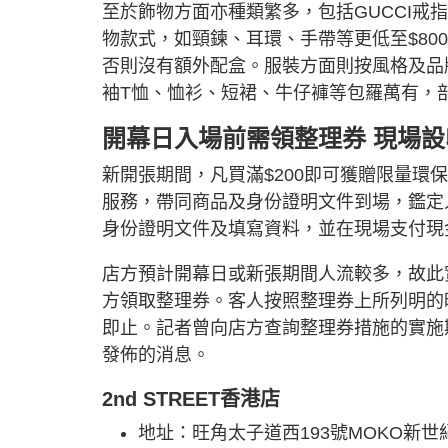
至於飾物方面亦種類繁多，包括GUCCI戒指、
物款式，如頸鍊、耳環、手帶等更低至$8
否則沒有額外配盒。服裝方面則按風格及品
袖T恤、恤衫、短裙、牛仔褲等包羅萬有，
開幕日入場前需領整理券 現場
新開張期間，凡買滿$200即可獲贈限量
服務，帶同商品及身份證明文件到場，鑑定
身份證明文件及填寫資料，並在現場支付現
店方預計開幕日或新張期間人流較多，故此
方領取整理券。客人按照整理券上所列明的
即止。記者曾向店方查詢整理券措施的實施
發佈的消息。
2nd STREET香港店
地址：旺角太子道西193號MOKO新世