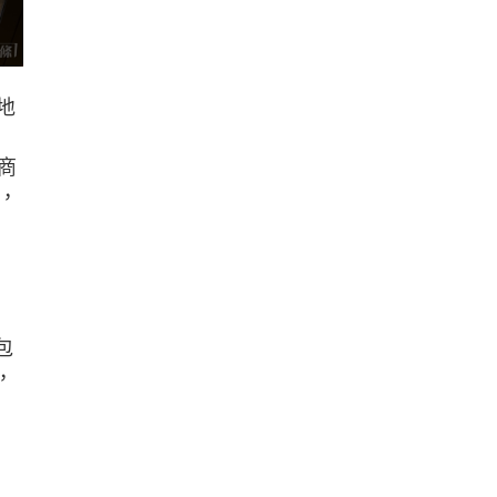
地
款商
，
包
，