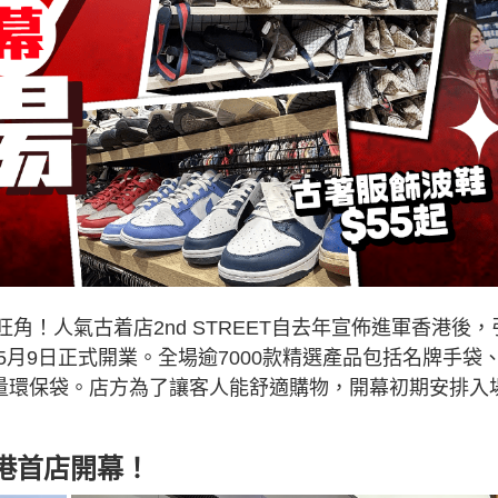
角！人氣古着店2nd STREET自去年宣佈進軍香港後，
月9日正式開業。全場逾7000款精選產品包括名牌手袋
限量環保袋。店方為了讓客人能舒適購物，開幕初期安排入
香港首店開幕！