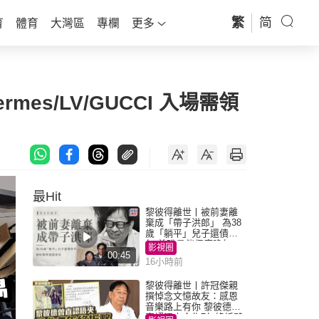
繁
简
育
體育
大灣區
專欄
更多
mes/LV/GUCCI 入場需領
最Hit
黎彼得離世丨被前妻離
棄成「帶子洪郎」 為38
歲「躺平」兒子還債多
年 曾盼尋伴侶度晚年
影視圈
00:45
16小時前
黎彼得離世丨許冠傑親
撰悼念文憶故友：感恩
音樂路上有你 黎彼德曾
直認唔夾合作7年終拆夥