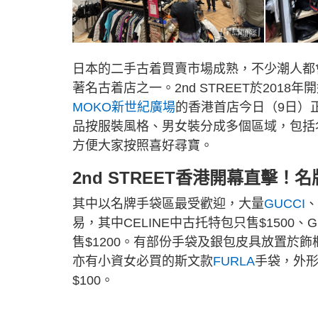
日本的二手古着買賣市場成熟，不少潮人都會
著名古着店之一。2nd STREET於20
MOKO新世紀廣場
的香港首店今日（9日）正式
品按服裝風格、男女裝分成多個區域，包括
方便大家按照喜好尋寶。
2nd STREET香港開幕直擊！名
其中以名牌手袋區最受歡迎，大量
GUCCI
、
易，其中CELINE中古托特包只售$1500、G
售$1200。有部份手袋及銀包皮具放置於
亦有小資女必買的斯文款
FURLA
手袋，外形
$100。