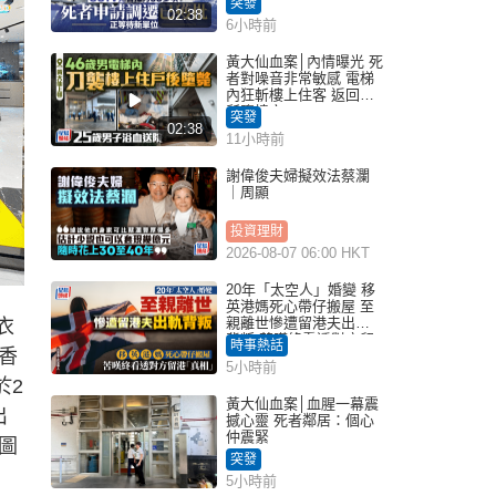
突發
02:38
6小時前
黃大仙血案│內情曝光 死
者對噪音非常敏感 電梯
內狂斬樓上住客 返回住
所墮樓亡
突發
02:38
11小時前
謝偉俊夫婦擬效法蔡瀾
｜周顯
投資理財
2026-08-07 06:00 HKT
20年「太空人」婚變 移
英港媽死心帶仔搬屋 至
親離世慘遭留港夫出軌
衣
背叛 苦嘆終看透對方留
時事熱話
香
港「真相」｜Juicy叮
5小時前
於2
黃大仙血案│血腥一幕震
出
撼心靈 死者鄰居：個心
仲震緊
圖
突發
5小時前