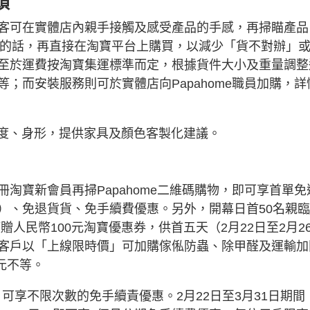
煩
客可在實體店內親手接觸及感受產品的手感，再掃瞄產品
心水的話，再直接在淘寶平台上購買，以減少「貨不對辦」
至於運費按淘寶集運標準而定，根據貨件大小及重量調整
；而安裝服務則可於實體店向Papahome職員加購，詳
高度、身形，提供家具及顏色客製化建議。
淘寶新會員再掃Papahome二維碼購物，即可享首單免
）、免退貨貨、免手續費優惠。另外，開幕日首50名親臨
獲贈人民幣100元淘寶優惠券，供首五天（2月22日至2月2
客戶以「上線限時價」可加購傢俬防蟲、除甲醛及運輸加
元不等。
款。可享不限次數的免手續責優惠。2月22日至3月31日期間