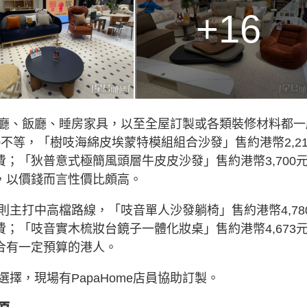
+16
廳、飯廳、睡房家具，以至全屋訂製或各類裝修材料都一
30不等，「樹吱海綿皮埃蒙特模組組合沙發」售約港幣2,21
運費；「狄普意式極簡風頭層牛皮皮沙發」售約港幣3,700
運費，以價錢而言性價比頗高。
主打中高檔路線，「吱音單人沙發躺椅」售約港幣4,78
運費；「吱音實木梳妝台鏡子一體化妝桌」售約港幣4,673
適合有一定預算的港人。
擇，現場有PapaHome店員協助訂製。