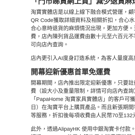
「門市睇貨網上買」減少退貨麻
淘寶實體店是以線上線下融合模式營運，顧
QR Code獲取詳細資料及相關折扣，合
合心意時退貨的麻煩情況出現，更加方便。
費，店內陳列貨品運費由數十元至六百元不等
可向店內查詢。
店內更引入AI度身訂造系統，為客人量度
開幕迎新優惠首單免運費
開幕期間，店內推出限定迎新優惠，只要註冊
費（設大小及重量限制，詳情可向店內查詢
「PapaHome 淘寶家具實體店」的客戶可
日）在淘寶平台上購買產品。而且新張期間
等服務，折扣後每項收費由人民幣70至132
此外，透過AlipayHK 使用中銀淘實卡付