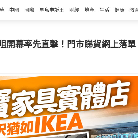
時
中國
國際
星島申訴王
財經
地產
生活
健康
教
尖沙咀開幕率先直擊！門市睇貨網上落單