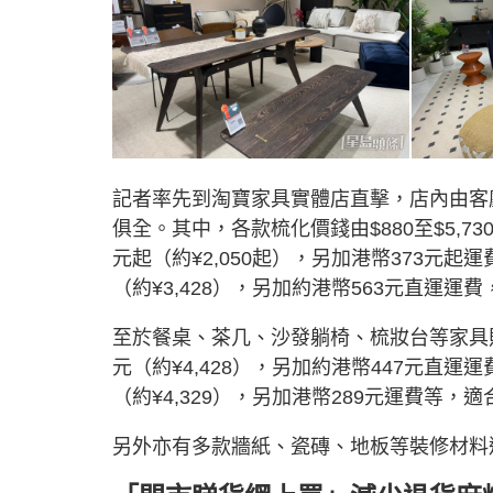
記者率先到淘寶家具實體店直擊，店內由客
俱全。其中，各款梳化價錢由$880至$5,7
元起（約¥2,050起），另加港幣373元起
（約¥3,428），另加約港幣563元直運
至於餐桌、茶几、沙發躺椅、梳妝台等家具則
元（約¥4,428），另加約港幣447元直運
（約¥4,329），另加港幣289元運費等，
另外亦有多款牆紙、瓷磚、地板等裝修材料選