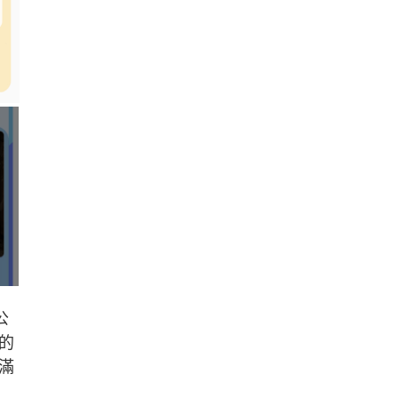
公
的
滿