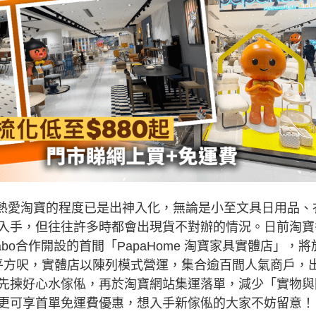
近年熱愛淘寶的程度已是出神入化，無論是小至文具日用品、
入手，但往往許多時都會出現貨不對辦的情況。日前淘寶
o合作開設的首間「PapaHome 淘寶家具實體店」，將
萬平方呎，實體店以陳列模式營運，集合逾百間人氣商戶，
先揀好心水傢俬，再於淘寶網站集運落單，減少「實物與
更可享首單免運費優惠，想入手新傢俬的大家不妨留意！