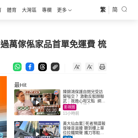
繁
简
育
體育
大灣區
專欄
更多
 過萬傢俬家品首單免運費 梳
最Hit
陳錦鴻保護自閉兒受訪
變嗌交？ 激動反駁顏聯
武：我擔心咁又點 網民
批主持咄咄逼人
影視圈
01:20
11小時前
黃大仙血案│死者預謀報
復噪音滋擾 聽到樓上單
位拉鐵閘聲 攜刀等𨋢伏
擊傷者