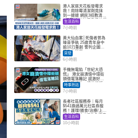
港人家居天花板發霉求
救！用除霉清潔劑竟抹
到一撻撻 網民3招教清潔
+保養 本地油漆品牌曾提
生活百科
醒勿用1物防變色
7小時前
黃大仙血案│死傷者曾為
噪音爭執 25歲青年身中
逾10刀重創 警列企圖謀
殺及自殺案
突發
6小時前
手機無電陷「世紀大恐
慌」 港女崩潰憶中環街
頭借電落難記 感激好心
人溫馨相助：這份溫暖
時事熱話
記一輩子｜Juicy叮
7小時前
長者社區服務券｜每月
$541換過萬元社區券服
務！護理/膳食/治療/上門
或中心任揀 1條件免資產
生活百科
審查（附申請資格及教
10小時前
學）