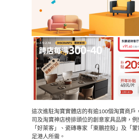
這次進駐淘寶實體店的有逾100個淘寶商
司及淘寶神店榜排頭位的創意家具品牌，例
「好萊客」、瓷磚專家「東鵬控股」及「蒙
足港人所需。