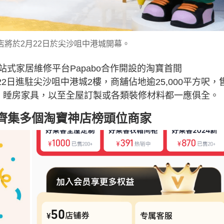
店將於2月22日於尖沙咀中港城開幕。
式家居維修平台Papabo合作開設的淘寶首間
月22日進駐尖沙咀中港城2樓，商舖佔地逾25,000平方呎，
、睡房家具，以至全屋訂製或各類裝修材料都一應俱全。
考 齊集多個淘寶神店榜頭位商家