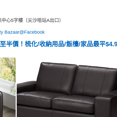
訊中心5字樓（尖沙咀站A出口）
y Bazaar@Facebook
至半價！梳化/收納用品/飯檯/家品最平$4.