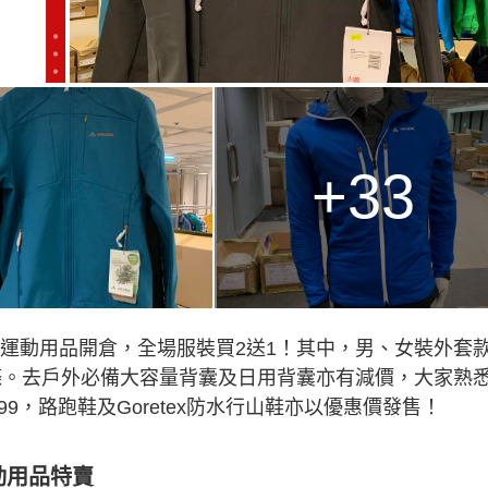
+33
戶外運動用品開倉，全場服裝買2送1！其中，男、女裝外套
99/3條。去戶外必備大容量背囊及日用背囊亦有減價，大家熟
99，路跑鞋及Goretex防水行山鞋亦以優惠價發售！
動用品特賣