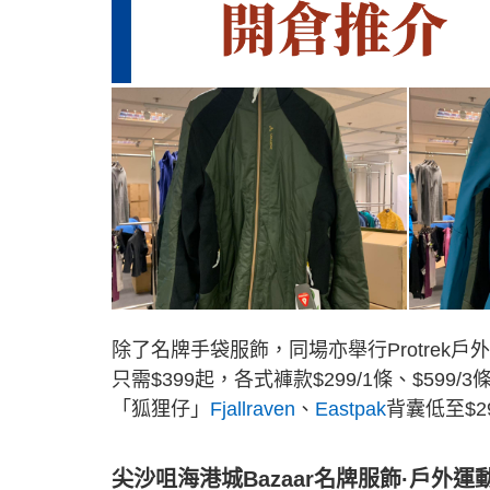
除了名牌手袋服飾，同場亦舉行Protrek
只需$399起，各式褲款$299/1條、$5
「狐狸仔」
Fjallraven
、
Eastpak
背囊低至$2
尖沙咀海港城Bazaar名牌服飾·戶外運