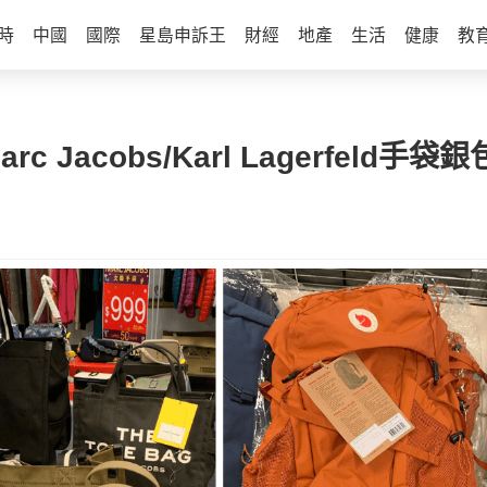
時
中國
國際
星島申訴王
財經
地產
生活
健康
教
cobs/Karl Lagerfeld手袋銀包 F