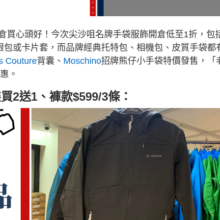
倉買心頭好！今次尖沙咀名牌手袋服飾開倉低至1折，包
手袋、銀包或卡片套，而品牌經典托特包、相機包、皮質手袋都
s Couture
背囊、
Moschino
招牌熊仔小手袋特價發售，「
優惠。
買2送1、褲款$599/3條：