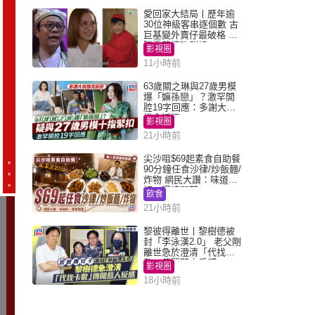
愛回家大結局丨歷年逾
30位神級客串逐個數 古
巨基變外賣仔最破格 歐
陽震華情陷群姐
影視圈
11小時前
63歲關之琳與27歲男模
爆「嫲孫戀」？激罕開
腔19字回應：多謝大家
掛念近況
影視圈
21小時前
尖沙咀$69起素食自助餐
90分鐘任食沙律/炒飯麵/
炸物 網民大讚：味道
好，環境闊落
飲食
21小時前
黎彼得離世丨黎樹德被
封「李泳漢2.0」 老父剛
離世急於澄清「代找卡
數」傳聞惹人反感
影視圈
18小時前