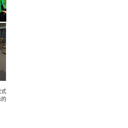
款式
悉的