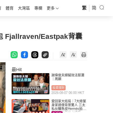
繁
简
育
體育
大灣區
專欄
更多
jallraven/Eastpak背囊
最Hit
謝偉俊夫婦擬效法蔡瀾
｜周顯
投資理財
2026-08-07 06:00 HKT
愛回家大結局｜7大綠葉
身家過億背景驚人 三太
私伙鱷魚皮Hermès拍劇
蘇姐原來是半山樓后