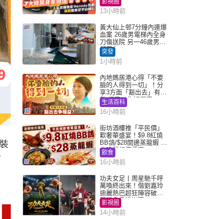
影視圈
13小時前
黃大仙上邨7分鐘內連爆
血案 26歲男電梯內全身
刀傷送院 另一46歲男倒
斃平台
突發
1小時前
內地媽居港心得「不要
臉的人得到一切」！分
享3方面「豁出去」有著
數 網民：你好厲害
生活百科
16小時前
街坊酒樓推「平民價」
歎奢華盛宴！$9.8紅燒
BB鴿/$28開邊蒸龍蝦 3
裝
大晚餐超值優惠
飲食
折
16小時前
功夫女足丨周星馳千呼
萬喚終出來！偕劉嘉玲
迪麗熱巴超狂陣容破天
荒現身香港謝票
影視圈
14小時前