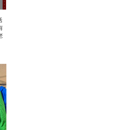
括
有
老