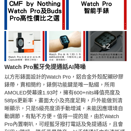
+2
Watch Pro藍牙免提通話AI降噪
以方形錶面設計的Watch Pro，鋁合金外殼配襯矽膠
錶帶，賣相簡約，錶側功能鍵是唯一點綴，所用
AMOLED熒幕達1.93吋，擁有600+nits峰值亮度及
58f
ps更新率，畫面大小及亮度足夠，戶外能做到清
晰顯示，只是5級亮度須手動增減，未能因應環境自
動調節，有點不方便。值得一提的是，由於Watch
Pro內置喇叭，可經藍牙撥打電話及免提通話，且會