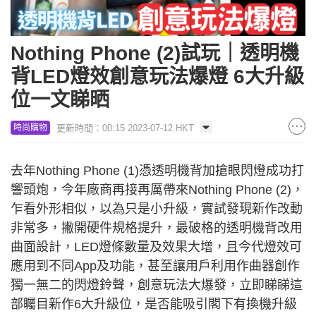
Nothing Phone (2)試玩｜透明機
背LED燈效創意玩法爆燈 6大升級
位一文睇晒
更新時間：00:15 2023-07-12 HKT
時尚購物
去年Nothing Phone (1)憑透明機背加搶眼閃燈成功打
響頭炮，今年廠商再接再厲帶來Nothing Phone (2)，
乍看外形相似，以為只是小升級，實試發現新作改動
非常多，撇開硬件規格提升，最破格的透明機背改用
曲面設計，LED燈條數量及效果大增，且今代燈效可
應用到不同App及功能，甚至讓用戶利用作曲器創作
獨一無二的閃燈鈴聲，創意玩法大爆發，立即睇睇這
部矚目新作6大升級位，是否能吸引閣下有換機升級