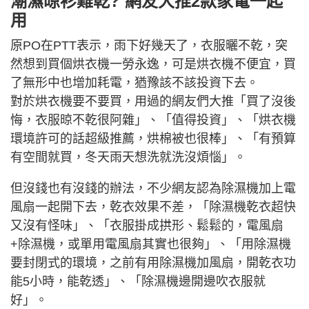
潮濕晾衫難乾? 網友大推2款家電一起
用
原PO在PTT表示，雨下好幾天了，衣服曬不乾，突
然想到買個烘衣機一勞永逸，可是烘衣機不便宜，買
了無形中也增加耗電，猶豫該不該投資下去。
對於烘衣機要不要買，用過的網友們大推「買了沒後
悔，衣服晾不乾很阿雜」、「值得投資」、「烘衣機
環境許可的話超級推薦，烘棉被也很棒」、「有預算
有空間就買，冬天雨天想洗就洗沒煩惱」。
但沒錢也有沒錢的辦法，不少網友認為除濕機加上電
風扇一起開下去，乾衣效果不差，「除濕機乾衣超快
又沒有怪味」、「衣服掛成拱形、鬆鬆的，電風扇
+除濕機，或單用電風扇其實也很夠」、「用除濕機
要封閉式的環境，之前有用除濕機加風扇，開乾衣功
能5小時，能乾透」、「除濕機邊開邊吹衣服就
好」。