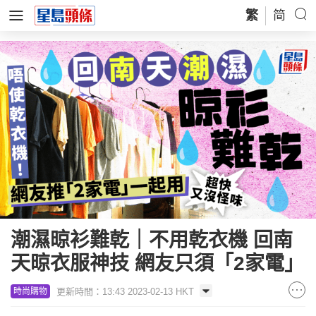
繁
简
潮濕晾衫難乾｜不用乾衣機 回南
天晾衣服神技 網友只須「2家電」
更新時間：13:43 2023-02-13 HKT
時尚購物