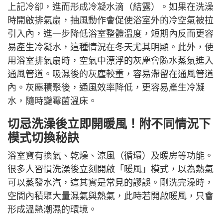
上記冷卻，進而形成冷凝水滴（結露）。如果在洗澡
時開啟排氣扇，抽風動作會促使浴室外的冷空氣被拉
引入內，進一步降低浴室整體溫度，短期內反而更容
易產生冷凝水，這種情況在冬天尤其明顯。此外，使
用浴室排氣扇時，空氣中漂浮的灰塵會隨水蒸氣進入
通風管道。吸濕後的灰塵較重，容易滯留在通風管道
內。灰塵積聚後，通風效率降低，更容易產生冷凝
水，隨時變霉菌溫床。
切忌洗澡後立即開暖風！附不同情況下
模式切換秘訣
浴室寶有換氣、乾燥、涼風（循環）及暖房等功能。
很多人習慣洗澡後立刻開啟「暖風」模式，以為熱氣
可以蒸發水汽，這其實是常見的謬誤。剛洗完澡時，
空間內積聚大量濕氣與熱氣，此時若開啟暖風，只會
形成溫熱潮濕的環境。