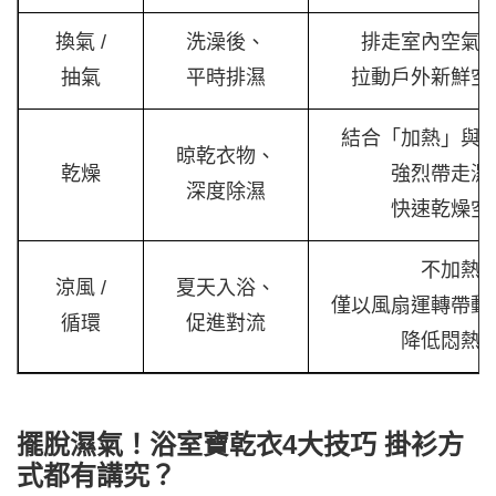
換氣 /
洗澡後、
排走室內空氣
抽氣
平時排濕
拉動戶外新鮮空
結合「加熱」與
晾乾衣物、
乾燥
強烈帶走濕
深度除濕
快速乾燥空
不加熱
涼風 /
夏天入浴、
僅以風扇運轉帶動
循環
促進對流
降低悶熱
擺脫濕氣！浴室寶乾衣4大技巧 掛衫方
式都有講究？