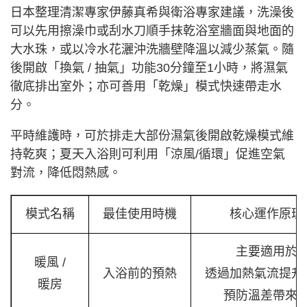
日本整理清潔專家伊藤真希與衛浴專家建議，洗澡後
可以先用擦澡巾或刮水刀順手抹乾浴室牆面與地面的
大水珠，或以冷水花灑沖洗牆壁降溫以減少蒸氣。隨
後開啟「換氣 / 抽氣」功能30分鐘至1小時，將濕氣
徹底排出室外；亦可善用「乾燥」模式快速帶走水
分。
平時維護時，可於排走大部份濕氣後開啟乾燥模式維
持乾爽；夏天入浴則可利用「涼風/循環」促進空氣
對流，降低悶熱感。
模式名稱
最佳使用時機
核心運作原理
主要適用於
暖風 /
入浴前的預熱
透過加熱氣流提升
暖房
預防溫差帶來