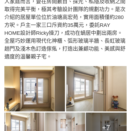
人家庭而言，要在房間數目、採光、私隱及收納之間
取得完美平衡，極其考驗設計團隊的規劃功力。是次
介紹的居屋單位位於油塘高宏苑，實用面積僅約280
方呎。戶主一家三口斥資約35萬元，委託RAY
HOME設計師Ricky操刀，成功在蝸居中劃出兩房。
全屋巧妙運用現代化神櫃、弧形玻璃半牆、長虹玻璃
趟門及淺木色訂造傢俬，打造出兼顧功能、美感與舒
適度的溫馨親子宅。
+7