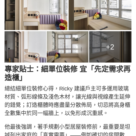
+2
專家貼士：細單位裝修 宜「先定需求再
造櫃」
總結細單位裝修心得，Ricky 建議戶主可多運用玻璃
材質、弧形線條及淺色木材，讓光線與視線產生延伸
的錯覺；訂造櫃體時應盡量分散佈局，切忌將高身櫃
全數集中於同一幅牆上，以免形成沉重感。
他最後強調，著手規劃小型居屋裝修前，最重要是坦
誠列出家庭的「真實需要」——例如確切的房間數