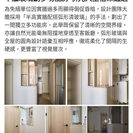
為免細單位因實牆過多而顯得侷促昏暗，設計團隊大
膽採用「半高實牆配搭弧形清玻璃」的手法，劃出了
一間獨立多功能房。此舉既保留了清晰的空間界線，
亦讓自然光能毫無阻擋地穿透至客飯廳。弧形玻璃與
全屋的圓角設計語彙互相呼應，徹底柔化了間隔的生
硬感，更豐富了視覺層次。
+1