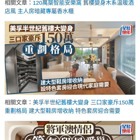
相關文章：
120萬築智能安樂窩 舊樓變身木系溫暖酒
店風 主人房暗藏專屬香水櫃
相關文章：
美孚半世紀舊樓大變身 三口家豪斥150萬
重劃格局 建大型鞋房增收納 特色套房迎合需要