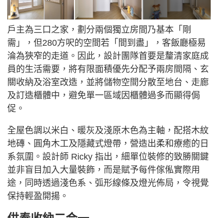
戶主為三口之家，劃分兩個獨立房間乃基本「剛
需」，但280方呎的空間若「間到盡」，客飯廳極易
淪為狹窄的走道。因此，設計團隊首要是釐清家庭成
員的生活需要，將有限面積優先分配予兩房間隔、玄
關收納及浴室改造，並將儲物空間分散至地台、走廊
及訂造櫃體中，避免單一區域因櫃體過多而顯得侷
促。
全屋色調以米白、暖灰及淺原木色為主軸，配搭木紋
地磚、圓角木工及隱藏式燈帶，營造出柔和療癒的日
系氛圍。設計師 Ricky 指出，細單位裝修的致勝關鍵
並非盲目加入大量裝飾，而是賦予每件傢俬實際用
途，同時透過淺色系、弧形線條及燈光佈局，令視覺
保持輕盈開揚。