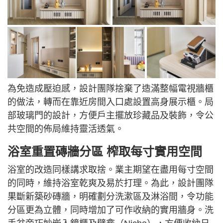
為免造成壓迫感，設計團隊捨棄了造滿整幅電視牆櫃
的做法，轉而在靠近房間入口處設置高身展示櫃。局
部玻璃門的設計，方便戶主擺放珍藏品及裝飾，令公
共空間的佈局維持靈活透氣。
浴室重置磚牆分區 榨取每寸實用空間
浴室的改造同樣講求取捨。業主期望在盡用每寸空間
的同時，維持浴室乾爽及易於打理。為此，設計團隊
果斷新築砂磚牆，明確劃分洗漱區及淋浴間，令功能
分區更為立體，同時增加了可作收納的實用牆身。洗