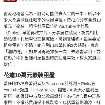
香港地租金高昂，隨時可能佔去人工的一半，所以不
少人會選擇租住較平的村屋單位。曾拍片分享自費10
萬元「豪裝」租住村屋單位的YouTuber李梓恩
（Pinky）早前再次拍片，分享居住感受，認為相比
起私樓，村屋單位面積寬敞，可飼養貓狗，最重要是
租金便宜。不過，她亦列出該單位的3大缺點，直言
「瀨咗嘢」，如果可再選擇多一次，未必會承租，並
在影片中列出睇村屋租盤時的注意事項，教大家避開
伏位！
花逾10萬元豪裝租盤
曾任職TVB實習記者及Price.com前評測人Pinky在
YouTube頻道「Pinky Talks」開箱700呎天水圍村屋
新居，她偏好中古及北歐風設計，為打造心目中理想
家居，不惜花費超過十萬裝修，包括重新刷油漆、訂