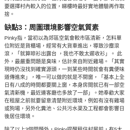
要選擇村內較入的位置，睇樓時最好實地體驗再作取
捨。
缺點3：周圍環境影響空氣質素
Pinky指，當初以為郊區空氣會較市區清新，怎料單
位附近是貨櫃場，經常有大貨車進出，導致沙塵滾
滾，「就算晾衫出露台 ，我也不敢太遲收衫」。 此
外，最嚴重問題是臭味，估計來自附近雞場。「其實
現時仍沒找到確實源頭，一到某些時間就會有糞便味
道傳進來」，唯一可以做的就是不開窗，「基本上全
日有八成的時間都要關上窗，本身房間就已有一部空
氣清新機，最近連客廳也多放了一部」。她奉勸大家
在租屋之前就要留意清楚附近環境，例如有沒有雞場
或狗場，另外化糞池、公共污水渠及工程都會影響日
後居住環境。
除了以上3個問題外，Pinky提醒租住村屋前，有5大