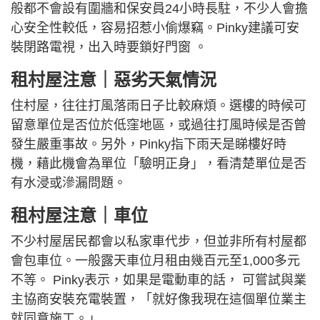
般都不會設有圍牆和保安員24小時長駐，不少人會擔
心安全性較低，容易招惹小偷爆竊。Pinky建議可安
裝閉路電視，出入時要鎖好門窗 。
租村屋注意｜惡劣天氣情況
住村屋，往往打風落雨日子比較麻煩。選樓的時候可
留意單位是否位於低窪地區，或過往打風時候是否曾
發生嚴重事故。另外，Pinky指下雨天是睇樓好時
機，藉此機會為單位「驗明正身」，看清楚單位是否
有水浸或滲漏問題。
租村屋注意｜車位
不少村屋居民都會以私家車代步，但並非所有村屋都
會包車位。一般露天車位月租由幾百元至1,000多元
不等。 Pinky表示，如果是電動車的話， 可嘗試與業
主協商安裝充電裝置，「就好像我現在這個單位業主
就同意施工。」