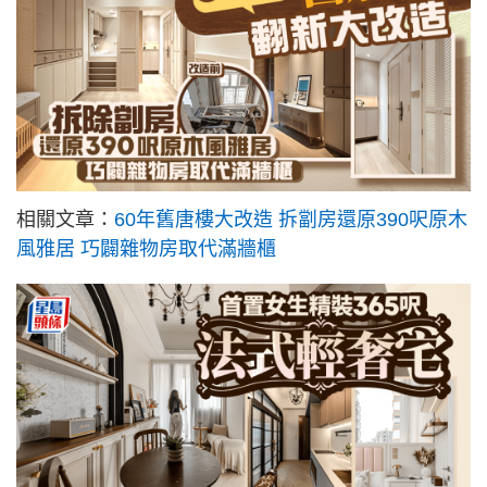
相關文章：
60年舊唐樓大改造 拆劏房還原390呎原木
風雅居 巧闢雜物房取代滿牆櫃