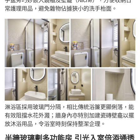
手盆旁巧妙嵌入鏡櫃及壁龕（Niche），方便收納日
常護理用品，避免雜物佔據狹小的洗手枱面。
淋浴區採用玻璃門分隔，相比傳統浴簾更顯俐落，能
有效阻擋水花外濺；牆身內亦特別加建瓷磚壁龕以擺
放沐浴用品，令浴室時刻保持整潔企理。
半牆玻璃劃多功能房 引光入室倍添通透