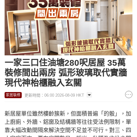
一家三口住油塘280呎居屋 35萬
裝修間出兩房 弧形玻璃取代實牆
現代神枱櫃融入玄關
更新時間：06:00 2026-08-09 HKT
家居裝修
新居屋單位雖然樓齡簇新，但面積普遍「的骰」，加
上廚廁、外牆、鋁窗及結構牆等往往受法例限制，單
靠大幅改動間隔來解決空間不足並不可行。對三、四