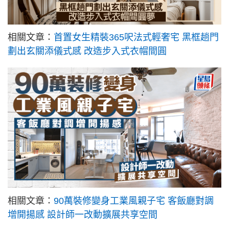
相關文章：
首置女生精裝365呎法式輕奢宅 黑框趟門
劃出玄關添儀式感 改造步入式衣帽間圓
相關文章：
90萬裝修變身工業風親子宅 客飯廳對調
增開揚感 設計師一改動擴展共享空間