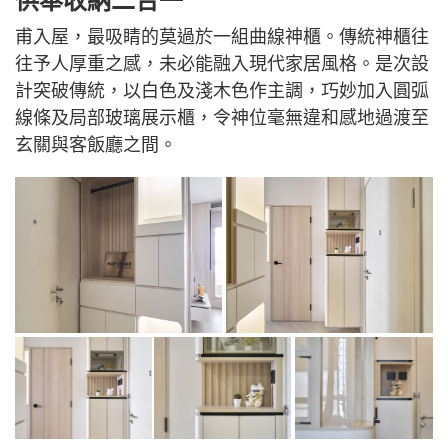
供奉收納二合一
甫入屋，最吸睛的莫過於一組曲線神櫃。傳統神櫃往
往予人厚重之感，未必能融入現代家居風格。是次設
計突破傳統，以白色及淺木色作主調，巧妙加入圓弧
線條及局部玻璃展示櫃，令神位毫無違和感地過渡至
玄關與客飯廳之間。