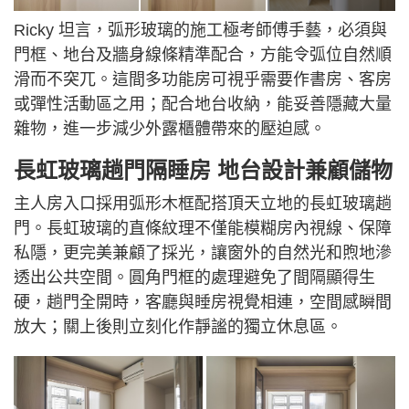
Ricky 坦言，弧形玻璃的施工極考師傅手藝，必須與
門框、地台及牆身線條精準配合，方能令弧位自然順
滑而不突兀。這間多功能房可視乎需要作書房、客房
或彈性活動區之用；配合地台收納，能妥善隱藏大量
雜物，進一步減少外露櫃體帶來的壓迫感。
長虹玻璃趟門隔睡房 地台設計兼顧儲物
主人房入口採用弧形木框配搭頂天立地的長虹玻璃趟
門。長虹玻璃的直條紋理不僅能模糊房內視線、保障
私隱，更完美兼顧了採光，讓窗外的自然光和煦地滲
透出公共空間。圓角門框的處理避免了間隔顯得生
硬，趟門全開時，客廳與睡房視覺相連，空間感瞬間
放大；關上後則立刻化作靜謐的獨立休息區。