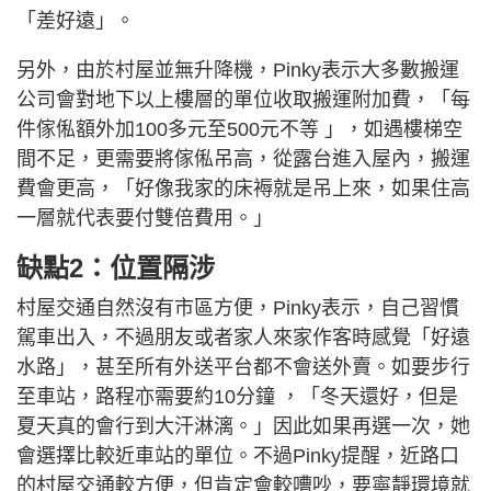
「差好遠」。
另外，由於村屋並無升降機，Pinky表示大多數搬運
公司會對地下以上樓層的單位收取搬運附加費，「每
件傢俬額外加100多元至500元不等 」，如遇樓梯空
間不足，更需要將傢俬吊高，從露台進入屋內，搬運
費會更高，「好像我家的床褥就是吊上來，如果住高
一層就代表要付雙倍費用。」
缺點2：位置隔涉
村屋交通自然沒有市區方便，Pinky表示，自己習慣
駕車出入，不過朋友或者家人來家作客時感覺「好遠
水路」，甚至所有外送平台都不會送外賣。如要步行
至車站，路程亦需要約10分鐘 ，「冬天還好，但是
夏天真的會行到大汗淋漓。」因此如果再選一次，她
會選擇比較近車站的單位。不過Pinky提醒，近路口
的村屋交通較方便，但肯定會較嘈吵，要寧靜環境就