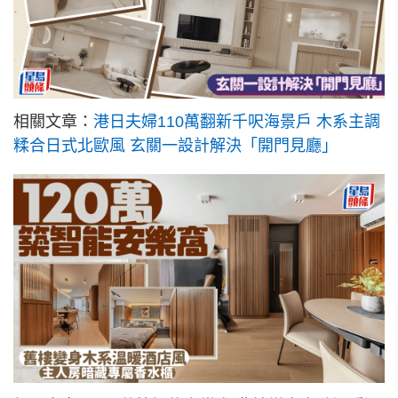
相關文章：
港日夫婦110萬翻新千呎海景戶 木系主調
糅合日式北歐風 玄關一設計解決「開門見廳」