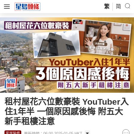
繁
简
租村屋花六位數豪裝 YouTuber入
住1年半 一個原因感後悔 附五大
新手租樓注意
更新時間：06:00 2025-01-05 HKT
家居裝修