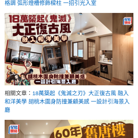
格調 弧形燈槽修飾樑柱 一招引光入室
相關文章：
18萬築起《鬼滅之刃》大正復古風 融入
和洋美學 胡桃木圍身防撞兼顧美感 一設計引海景入
廳