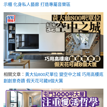
示櫃 化身私人藝廊 打造專屬音樂區
相關文章：
黃大仙800尺單位 變空中之城 巧用高樓底
創創意奇蹟 假天花可藏8個大簧