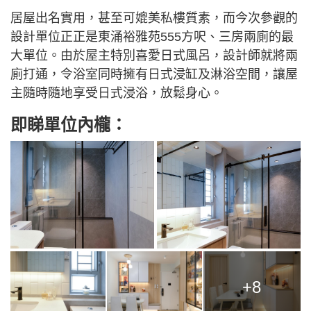
居屋出名實用，甚至可媲美私樓質素，而今次參觀的
設計單位正正是東涌裕雅苑555方呎、三房兩廁的最
大單位。由於屋主特別喜愛日式風呂，設計師就將兩
廁打通，令浴室同時擁有日式浸缸及淋浴空間，讓屋
主隨時隨地享受日式浸浴，放鬆身心。
即睇單位內櫳：
+8