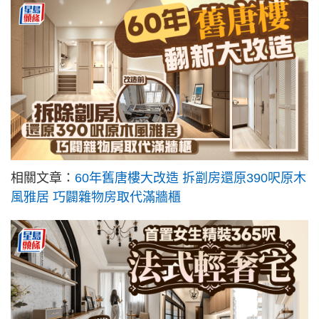
相關文章：
60年舊唐樓大改造 拆劏房還原390呎原木
風雅居 巧闢雜物房取代滿牆櫃