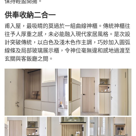
保持輕盈開揚。
供奉收納二合一
甫入屋，最吸睛的莫過於一組曲線神櫃。傳統神櫃往
往予人厚重之感，未必能融入現代家居風格。是次設
計突破傳統，以白色及淺木色作主調，巧妙加入圓弧
線條及局部玻璃展示櫃，令神位毫無違和感地過渡至
玄關與客飯廳之間。