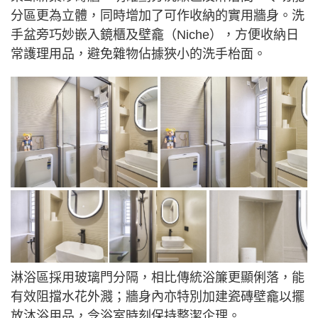
分區更為立體，同時增加了可作收納的實用牆身。洗
手盆旁巧妙嵌入鏡櫃及壁龕（Niche），方便收納日
常護理用品，避免雜物佔據狹小的洗手枱面。
淋浴區採用玻璃門分隔，相比傳統浴簾更顯俐落，能
有效阻擋水花外濺；牆身內亦特別加建瓷磚壁龕以擺
放沐浴用品，令浴室時刻保持整潔企理。