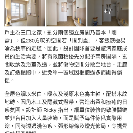
+7
戶主為三口之家，劃分兩個獨立房間乃基本「剛
需」，但280方呎的空間若「間到盡」，客飯廳極易
淪為狹窄的走道。因此，設計團隊首要是釐清家庭成
員的生活需要，將有限面積優先分配予兩房間隔、玄
關收納及浴室改造，並將儲物空間分散至地台、走廊
及訂造櫃體中，避免單一區域因櫃體過多而顯得侷
促。
全屋色調以米白、暖灰及淺原木色為主軸，配搭木紋
地磚、圓角木工及隱藏式燈帶，營造出柔和療癒的日
系氛圍。設計師 Ricky 指出，細單位裝修的致勝關鍵
並非盲目加入大量裝飾，而是賦予每件傢俬實際用
途，同時透過淺色系、弧形線條及燈光佈局，令視覺