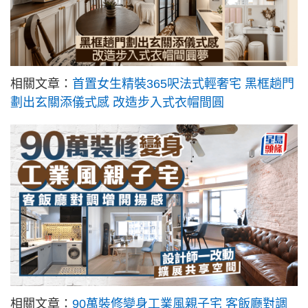
相關文章：
首置女生精裝365呎法式輕奢宅 黑框趟門
劃出玄關添儀式感 改造步入式衣帽間圓
相關文章：
90萬裝修變身工業風親子宅 客飯廳對調