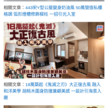
相關文章：
443呎Y型公屋變身奶油風 50萬營造私樓
格調 弧形燈槽修飾樑柱 一招引光入室
相關文章：
18萬築起《鬼滅之刃》大正復古風 融入
和洋美學 胡桃木圍身防撞兼顧美感 一設計引海景入
廳