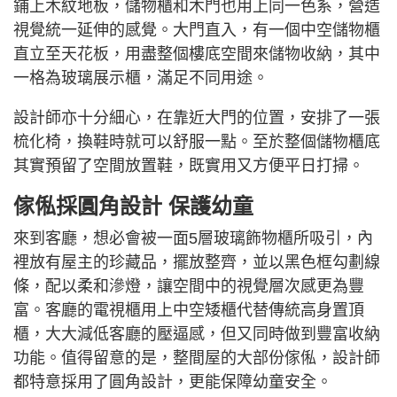
鋪上木紋地板，儲物櫃和木門也用上同一色系，營造
視覺統一延伸的感覺。大門直入，有一個中空儲物櫃
直立至天花板，用盡整個樓底空間來儲物收納，其中
一格為玻璃展示櫃，滿足不同用途。
設計師亦十分細心，在靠近大門的位置，安排了一張
梳化椅，換鞋時就可以舒服一點。至於整個儲物櫃底
其實預留了空間放置鞋，既實用又方便平日打掃。
傢俬採圓角設計 保護幼童
來到客廳，想必會被一面5層玻璃飾物櫃所吸引，內
裡放有屋主的珍藏品，擺放整齊，並以黑色框勾劃線
條，配以柔和滲燈，讓空間中的視覺層次感更為豐
富。客廳的電視櫃用上中空矮櫃代替傳統高身置頂
櫃，大大減低客廳的壓逼感，但又同時做到豐富收納
功能。值得留意的是，整間屋的大部份傢俬，設計師
都特意採用了圓角設計，更能保障幼童安全。