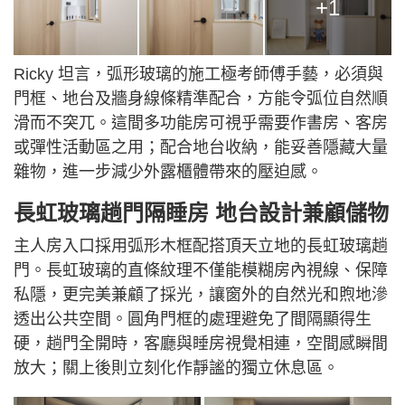
+1
Ricky 坦言，弧形玻璃的施工極考師傅手藝，必須與
門框、地台及牆身線條精準配合，方能令弧位自然順
滑而不突兀。這間多功能房可視乎需要作書房、客房
或彈性活動區之用；配合地台收納，能妥善隱藏大量
雜物，進一步減少外露櫃體帶來的壓迫感。
長虹玻璃趟門隔睡房 地台設計兼顧儲物
主人房入口採用弧形木框配搭頂天立地的長虹玻璃趟
門。長虹玻璃的直條紋理不僅能模糊房內視線、保障
私隱，更完美兼顧了採光，讓窗外的自然光和煦地滲
透出公共空間。圓角門框的處理避免了間隔顯得生
硬，趟門全開時，客廳與睡房視覺相連，空間感瞬間
放大；關上後則立刻化作靜謐的獨立休息區。