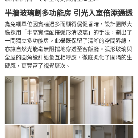
半牆玻璃劃多功能房 引光入室倍添通透
為免細單位因實牆過多而顯得侷促昏暗，設計團隊大
膽採用「半高實牆配搭弧形清玻璃」的手法，劃出了
一間獨立多功能房。此舉既保留了清晰的空間界線，
亦讓自然光能毫無阻擋地穿透至客飯廳。弧形玻璃與
全屋的圓角設計語彙互相呼應，徹底柔化了間隔的生
硬感，更豐富了視覺層次。