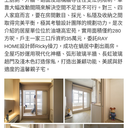
靠大幅改動間隔來解決空間不足並不可行。對三、四
人家庭而言，要在房間數目、採光、私隱及收納之間
取得完美平衡，極其考驗設計團隊的規劃功力。是次
介紹的居屋單位位於油塘高宏苑，實用面積僅約280
方呎。戶主一家三口斥資約35萬元，委託RAY
HOME設計師Ricky操刀，成功在蝸居中劃出兩房。
全屋巧妙運用現代化神櫃、弧形玻璃半牆、長虹玻璃
趟門及淺木色訂造傢俬，打造出兼顧功能、美感與舒
適度的溫馨親子宅。