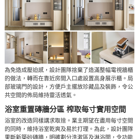
為免造成壓迫感，設計團隊捨棄了造滿整幅電視牆櫃
的做法，轉而在靠近房間入口處設置高身展示櫃。局
部玻璃門的設計，方便戶主擺放珍藏品及裝飾，令公
共空間的佈局維持靈活透氣。
浴室重置磚牆分區 榨取每寸實用空間
浴室的改造同樣講求取捨。業主期望在盡用每寸空間
的同時，維持浴室乾爽及易於打理。為此，設計團隊
果斷新築砂磚牆，明確劃分洗漱區及淋浴間，令功能