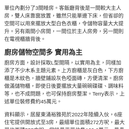
單位內劃分了3間睡房。客飯廳背後是一間較大主人
房，雙人床靠窗放置，雖然只能單邊下床，但省卻的
空間可以用來擺放大型白色衣櫃，令儲物容量大大提
升。另有兩間小房間，一間位於主人房旁，另一間則
在電視櫃牆背後。
廚房儲物空間多 實用為主
廚房方面，設計採取L型間隔，以實用為主，同樣加
添了不少木系主題元素。上方廚櫃是灰白色，下方廚
櫃是木紋色，牆壁鋪設灰色啞面磚，方便清潔。廚房
做滿儲物櫃，即使日後要擺放大量碗碗碟碟、調味料
等，也不成問題，也可保持廚房整潔。Terry表示，上
述單位裝修費約45萬元。
資料顯示，居屋東涌裕雅苑於2022年陸續入伙，6座
住宅提供開放式至3房，最細單位面積272方呎，最大