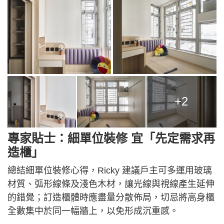
+2
專家貼士：細單位裝修 宜「先定需求再
造櫃」
總結細單位裝修心得，Ricky 建議戶主可多運用玻璃
材質、弧形線條及淺色木材，讓光線與視線產生延伸
的錯覺；訂造櫃體時應盡量分散佈局，切忌將高身櫃
全數集中於同一幅牆上，以免形成沉重感。