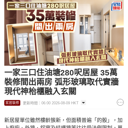
一家三口住油塘280呎居屋 35萬
裝修間出兩房 弧形玻璃取代實牆
現代神枱櫃融入玄關
更新時間：06:00 2026-08-09 HKT
家居裝修
新居屋單位雖然樓齡簇新，但面積普遍「的骰」，加
上廚廁、外牆、鋁窗及結構牆等往往受法例限制，單