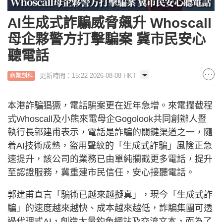
AI生成式詐騙威脅飆升 Whoscall
母企夥警方打擊騙案 冀市民安心
聽電話
更新時間：15:22 2026-08-08 HKT
商業創科
本港詐騙猖獗，電話騙案更在近年急增。來電攔截程
式Whoscall及小熊來電母企Gogolook共同創辦人暨
執行長郭建甫表示，電話是詐騙的關鍵渠道之一，隨
着AI技術成熟，盜用聲紋的「生成式詐騙」風險正急
速提升，該公司的業務已由單純攔截更多電話，提升
至認證服務，冀重建市民信任，安心接聽電話。
郭建甫直言「騙術已越來越擬真」，現今「生成式詐
騙」的速度越來越快、成本越來越低，詐騙集團可透
過代理式AI，創造大量釣魚網站及交流文本，而為了