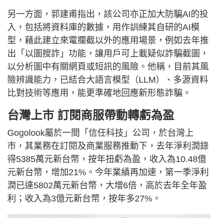
另一方面，郭建甫指出，該公司亦正加大防騙AI的投
入，包括將資料庫的數據，用作訓練其自研的AI模
型，藉此建立來電攔截以外的應用場景，例如去年推
出「以圖搜詐」功能，讓用戶可上載疑似詐騙截圖，
以分析圖中有關網頁或短訊的風險。他稱，目前其風
險辨識能力，已結合大語言模型（LLM）、多源資料
比對技術等應用，能更準確地回應新形態詐騙。
台灣上市 訂閱商服帶動轉虧為盈
Gogolook屬於一間「信任科技」公司，於台灣上
市，其業務在訂閱及商業服務推動下，去年淨利潤錄
得5385萬元新台幣，按年扭虧為盈，收入為10.48億
元新台幣，增加21%。今年業績再加速，第一季淨利
潤已達5802萬元新台幣，大增6倍，高於去年全年盈
利；收入為3億元新台幣，按年多27%。