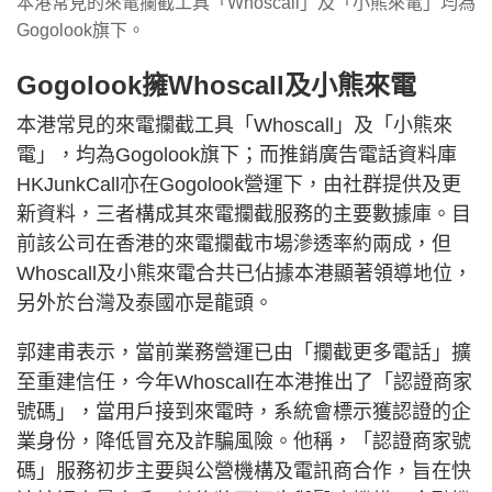
本港常見的來電攔截工具「Whoscall」及「小熊來電」均為
Gogolook旗下。
Gogolook擁Whoscall及小熊來電
本港常見的來電攔截工具「Whoscall」及「小熊來
電」，均為Gogolook旗下；而推銷廣告電話資料庫
HKJunkCall亦在Gogolook營運下，由社群提供及更
新資料，三者構成其來電攔截服務的主要數據庫。目
前該公司在香港的來電攔截市場滲透率約兩成，但
Whoscall及小熊來電合共已佔據本港顯著領導地位，
另外於台灣及泰國亦是龍頭。
郭建甫表示，當前業務營運已由「攔截更多電話」擴
至重建信任，今年Whoscall在本港推出了「認證商家
號碼」，當用戶接到來電時，系統會標示獲認證的企
業身份，降低冒充及詐騙風險。他稱，「認證商家號
碼」服務初步主要與公營機構及電訊商合作，旨在快