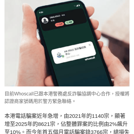
目前Whoscall已跟本港警務處反詐騙協調中心合作，授權將
認證商家號碼用於警方緊急聯絡。
本港電話騙案近年急增，由2021年的1140宗，顯著
增至2025年的8621宗，佔整體罪案的比例由2%飆升
至10%。而今年首五個月電話騙案錄3766宗，總損失