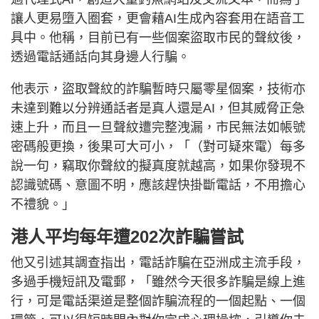
讓人更易墮入圈套，更會藉AI生成內容套用在語音工
具中。他稱，目前已有一些個案盜取市民的聲紋後，
透過電話通話向其身邊人行騙。
他表示，盜取聲紋的詐騙暫時只屬零星個案，技術亦
未達到難以分辨通話者是真人還是AI，但其威脅正急
速上升，而且一旦聲紋遭完整洩漏，市民無法如帳號
密碼般更換，後果可大可小，「（對可疑來電）每多
說一句，竊取你聲紋的擬真度就越高，如果你發現不
認識號碼、意圖不明，應該趕快掛斷電話，不用擔心
不禮貌。」
港人平均每年遭202次詐騙嘗試
他又引述其調查指出，電話詐騙在亞洲成主流手段，
多過手機短訊及電郵，「雖然今天很多詐騙是線上進
行，可是電話渠道是整個詐騙流程的一個起點、一個