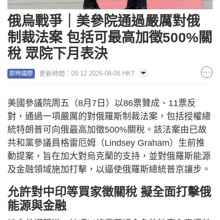
俄烏戰爭｜美參院通過嚴厲對俄
制裁法案 包括可最高加徵500%關
稅 眾院下月表決
更新時間：09:12 2026-08-08 HKT
即時國際
美國參議院周五（8月7日）以86票贊成、11票反
對，通過一項嚴厲的對俄羅斯制裁法案，包括授權總
統特朗普可向俄最高加徵500%關稅。該法案由已故
共和黨參議員格雷厄姆（Lindsey Graham）生前推
動提案，旨在加大對烏克蘭的支持，並對俄羅斯能源
及金融領域施加打擊，以逼使俄羅斯總統普京讓步。
允許對中印等買家徵關稅 擬全面打擊俄
能源與金融