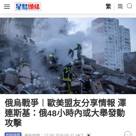
繁
简
俄烏戰爭︱歐美盟友分享情報 澤
連斯基：俄48小時內或大舉發動
攻擊
更新時間：22:09 2026-05-31 HKT
即時國際