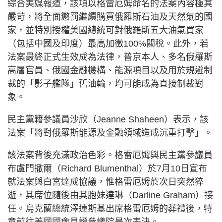
綜合美媒報道，該項以格雷厄姆命名的法案內容極其
嚴苛，將全面懲罰繼續購買俄羅斯石油及天然氣的國
家，並特別授權美國總統可對俄羅斯五大油氣買家
（包括中國及印度）最高加徵100%關稅。此外，若
法案最終正式生效成為法律，普京本人、多名俄羅斯
高層官員、俄國金融機構、能源項目以及用於規避制
裁的「影子艦隊」舊油輪，均可能成為直接制裁對
象。
民主黨籍參議員沙欣（Jeanne Shaheen）表示，該
法案「將對俄羅斯能源及金融領域造成沉重打擊」。
該法案背後充滿政治色彩。格雷厄姆與民主黨參議員
布盧門撒爾（Richard Blumenthal）於7月10日宣布
就法案與白宮達成協議，惟格雷厄姆於次日突然猝
逝，其席位隨後由其胞妹達琳（Darline Graham）接
任。烏克蘭總統澤連斯基出席格雷厄姆的葬禮後，特