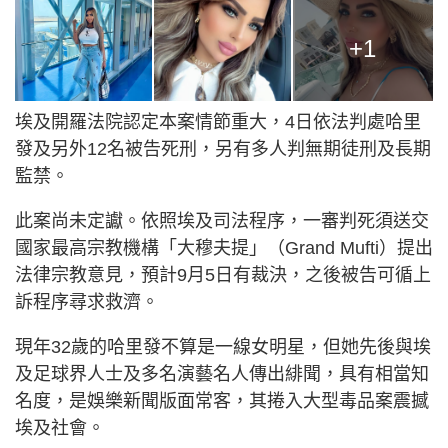
+1
埃及開羅法院認定本案情節重大，4日依法判處哈里
發及另外12名被告死刑，另有多人判無期徒刑及長期
監禁。
此案尚未定讞。依照埃及司法程序，一審判死須送交
國家最高宗教機構「大穆夫提」（Grand Mufti）提出
法律宗教意見，預計9月5日有裁決，之後被告可循上
訴程序尋求救濟。
現年32歲的哈里發不算是一線女明星，但她先後與埃
及足球界人士及多名演藝名人傳出緋聞，具有相當知
名度，是娛樂新聞版面常客，其捲入大型毒品案震撼
埃及社會。