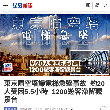
繁
简
東京晴空塔爆電梯急墜事故 約20
人受困5.5小時 1200遊客滯留觀
景台
更新時間：01:24 2026-02-23 HKT
即時國際