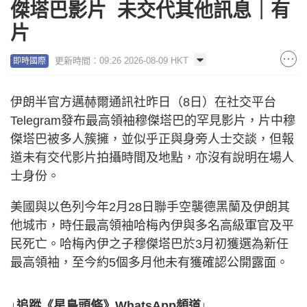
傑塔巴影片 未交代其他訊息｜有
片
更新時間：09:26 2026-08-09 HKT
即時國際
伊朗半官方邁赫爾通訊社昨日（8日）在社交平台
Telegram發布最高領袖穆傑塔巴的罕見影片，片中穆
傑塔巴被多人簇擁，並似乎正與身旁人士交談，但報
道未有交代影片拍攝時間及地點，亦沒有說明在場人
士身份。
美國與以色列今年2月28日聯手空襲德黑蘭及伊朗其
他城市，時任最高領袖哈梅內伊與多名高級軍官及平
民死亡。哈梅內伊之子穆傑塔巴於3月初獲選為新任
最高領袖，至今約5個多月他未有獲確認公開露面。
↓追蹤《星島頭條》WhatsApp頻道↓