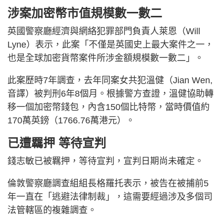
涉案加密幣市值規模數一數二
英國警察廳經濟與網絡犯罪部門負責人萊恩（Will
Lyne）表示，此案「不僅是英國史上最大案件之一，
也是全球加密貨幣案件所涉金額規模數一數二」。
此案歷時7年調查，去年同案女共犯溫健（Jian Wen,
音譯）被判刑6年8個月。根據警方查證，溫健協助轉
移一個加密幣錢包，內含150個比特幣，當時價值約
170萬英鎊（1766.76萬港元）。
已遭羈押 等待宣判
錢志敏已被羈押，等待宣判，宣判日期尚未確定。
倫敦警察廳調查組組長格羅托表示，被告在被捕前5
年一直在「逃避法律制裁」，這需要經過涉及多個司
法管轄區的複雜調查。