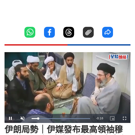
Remaining
-
0:15
Loaded
:
Pause
Unmute
Picture-
Fullscr
100.00%
in-
Picture
伊朗局勢｜伊媒發布最高領袖穆
Time