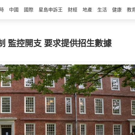
時
中國
國際
星島申訴王
財經
地產
生活
健康
教
 監控開支 要求提供招生數據