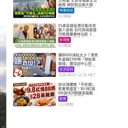
10物業 父母常喊窮生活
極慳 網民點出兩大隱
憂：未必是隱形富豪｜
時事熱話
Juicy叮
3小時前
81歲高雄返港召集佳視
藝人茶敘 初代郭靖黃蓉
同框遇羅樂林勾起《神
鵰俠侶》回憶殺
影視圈
4小時前
嫌$8000津貼太少？港男
失業報ERB呻「倒貼車
飯錢」遭培訓中心怒轟
網民幽默教路：揀呢類
生活百科
課程唔會蝕...
2026-08-07 12:25 HKT
街坊酒樓推「平民價」
歎奢華盛宴！$9.8紅燒
BB鴿/$28開邊蒸龍蝦 3
大晚餐超值優惠
飲食
21小時前