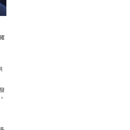
確
供
發
。
多