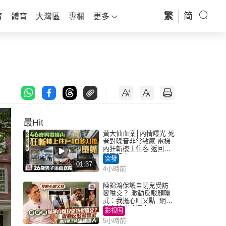
繁
简
育
體育
大灣區
專欄
更多
最Hit
黃大仙血案│內情曝光 死
者對噪音非常敏感 電梯
內狂斬樓上住客 返回住
所墮樓亡
突發
01:37
4小時前
陳錦鴻保護自閉兒受訪
變嗌交？ 激動反駁顏聯
武：我擔心咁又點 網民
批主持咄咄逼人
影視圈
5小時前