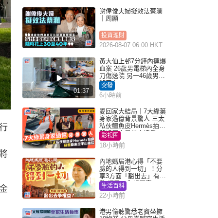
謝偉俊夫婦擬效法蔡瀾
｜周顯
投資理財
2026-08-07 06:00 HKT
黃大仙上邨7分鐘內連爆
血案 26歲男電梯內全身
刀傷送院 另一46歲男倒
斃平台
突發
01:37
6小時前
愛回家大結局｜7大綠葉
身家過億背景驚人 三太
私伙鱷魚皮Hermès拍劇
行
蘇姐原來是半山樓后
影視圈
18小時前
將
內地媽居港心得「不要
臉的人得到一切」！分
享3方面「豁出去」有著
數 網民：你好厲害
生活百科
金
22小時前
港男偷聽驚悉老竇坐擁