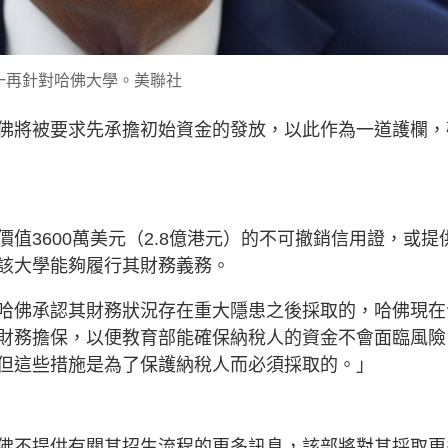
一再針對哈佛大學。美聯社
佛將被要求先承擔初始資金的發放，以此作為一道護欄，
值3600萬美元（2.8億港元）的不可撤銷信用證，或提
該大學能夠履行其財務義務。
哈佛承認其財務狀況存在重大隱患之後採取的，哈佛現在
財務擔保，以便教育部能確保納稅人的資金不會面臨風險
但這些措施是為了保護納稅人而必須採取的。」
佛不提供有關其招生流程的更多訊息，該部將對其採取更