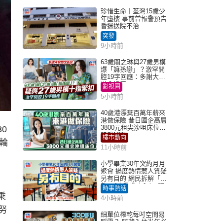
珍惜生命｜荃灣15歲少
年墮樓 事前曾報警預告
昏迷送院不治
突發
9小時前
63歲關之琳與27歲男模
爆「嫲孫戀」？激罕開
腔19字回應：多謝大家
掛念近況
影視圈
5小時前
40歲港漂棄百萬年薪來
港做保險 昔日國企高層
3800元租尖沙咀床位｜
0
租盤Million
樓市動向
輪
11小時前
小學畢業30年突約月月
聚會 過度熱情惹人質疑
另有目的 網民拆解「扮
熟」4大動機｜Juicy叮
時事熱話
乘
4小時前
努
細單位榨乾每吋空間易