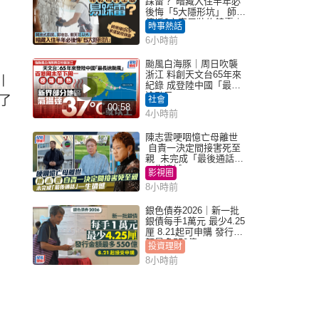
踩雷？ 暗藏入住半年必
後悔「5大隱形坑」 師傅
傳授6字家居裝修錦囊｜
時事熱話
Juicy叮
6小時前
颱風白海豚｜周日吹襲
浙江 料創天文台65年來
引
紀錄 成登陸中國「最長
途颱風」
了
社會
00:58
4小時前
陳志雲哽咽憶亡母離世
自責一決定間接害死至
親 未完成「最後通話」
一生遺憾
影視圈
8小時前
銀色債券2026｜新一批
銀債每手1萬元 最少4.25
厘 8.21起可申購 發行金
額最多550億
投資理財
8小時前