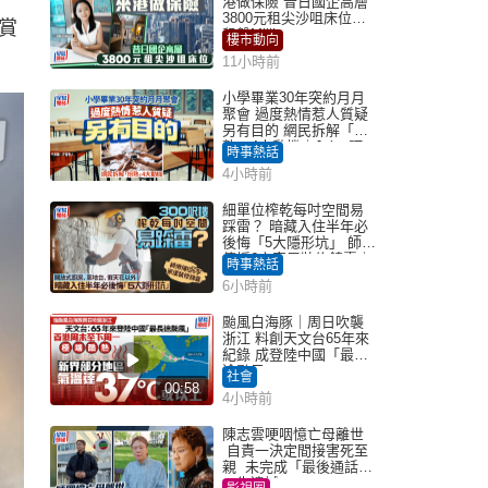
港做保險 昔日國企高層
3800元租尖沙咀床位｜
賞
租盤Million
樓市動向
11小時前
小學畢業30年突約月月
聚會 過度熱情惹人質疑
另有目的 網民拆解「扮
熟」4大動機｜Juicy叮
時事熱話
4小時前
細單位榨乾每吋空間易
踩雷？ 暗藏入住半年必
後悔「5大隱形坑」 師傅
傳授6字家居裝修錦囊｜
時事熱話
Juicy叮
6小時前
颱風白海豚｜周日吹襲
浙江 料創天文台65年來
紀錄 成登陸中國「最長
途颱風」
社會
00:58
4小時前
陳志雲哽咽憶亡母離世
自責一決定間接害死至
親 未完成「最後通話」
一生遺憾