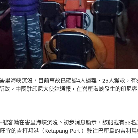
」號客輪在峇里海峽沉沒，目前事故已確認4人遇難、25人獲救，有3
所致。中國駐印尼大使館通報，在峇厘海峽發生的印尼客
一艘客輪在峇里海峽沉沒。初步消息顯示，該船載有53名
的吉打邦港（Ketapang Port ）駛往巴厘島的吉利馬