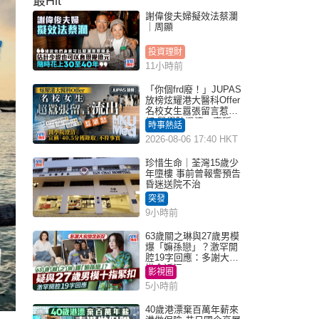
最Hit
謝偉俊夫婦擬效法蔡瀾
｜周顯
投資理財
11小時前
「你個frd廢！」JUPAS
放榜炫耀港大醫科Offer
名校女生囂張留言惹眾
怒 醫學院澄清：宣稱
時事熱話
「40.5分獲錄取」不符事
2026-08-06 17:40 HKT
實｜Juicy叮
珍惜生命｜荃灣15歲少
年墮樓 事前曾報警預告
昏迷送院不治
突發
9小時前
63歲關之琳與27歲男模
爆「嫲孫戀」？激罕開
腔19字回應：多謝大家
掛念近況
影視圈
5小時前
40歲港漂棄百萬年薪來