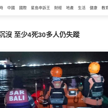
時
中國
國際
星島申訴王
財經
地產
生活
健康
教
沉沒 至少4死30多人仍失蹤