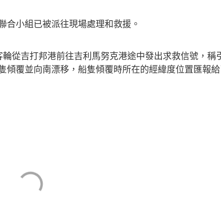
聯合小組已被派往現場處理和救援。
客輪從吉打邦港前往吉利馬努克港途中發出求救信號，稱
隻傾覆並向南漂移，船隻傾覆時所在的經緯度位置匯報給