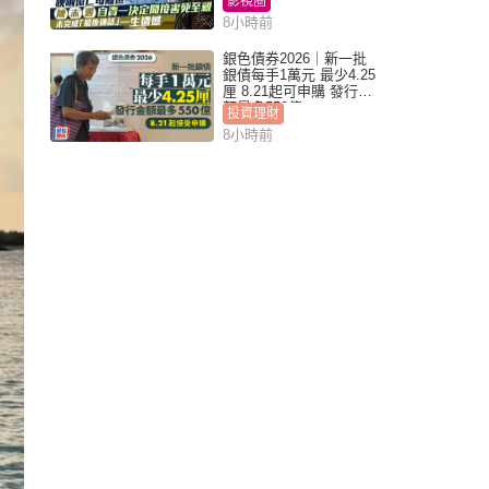
影視圈
8小時前
銀色債券2026｜新一批
銀債每手1萬元 最少4.25
厘 8.21起可申購 發行金
額最多550億
投資理財
8小時前