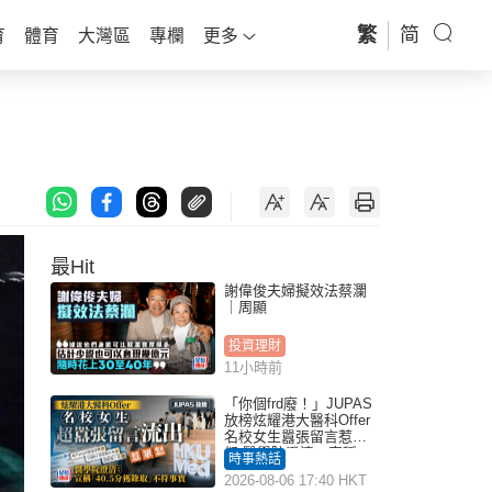
繁
简
育
體育
大灣區
專欄
更多
最Hit
謝偉俊夫婦擬效法蔡瀾
｜周顯
投資理財
11小時前
「你個frd廢！」JUPAS
放榜炫耀港大醫科Offer
名校女生囂張留言惹眾
怒 醫學院澄清：宣稱
時事熱話
「40.5分獲錄取」不符事
2026-08-06 17:40 HKT
實｜Juicy叮