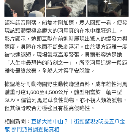
+1
詎料話音剛落，船隻才剛加速，眾人回頭一看，便發
現該頭體型極為龐大的河馬真的在水中瘋狂追上 。
影片顯示，這頭巨獸在前進時展現出驚人的爆發力與
速度，身體在水面不斷急劇浮沉。由於雙方距離一度
被快速縮短，現場氣氛高度緊張，貝爾形容這是她
「人生中最恐怖的時刻之一」，所幸河馬追逐一段距
離後最終放棄，全船人才得平安脫險。
據聖地牙哥動物園野生動物聯盟資料，成年雄性河馬
體重可達1,600至4,500公斤，體型相當於一輛中型
SUV。儘管河馬是草食性動物，亦不視人類為獵物，
但其頜骨咬合力極強且有極高侵略性。
相關新聞：
巨蜥大鬧中山？︱街頭驚現2呎長五爪金
龍 部門派員調查揭真相