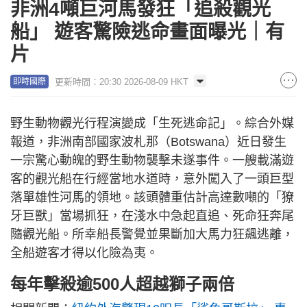
Picture
非洲4噸巨河馬發狂「追殺觀光
Time
船」 遊客驚險逃命畫面曝光｜有
片
更新時間：20:30 2026-08-09 HKT
即時國際
野生動物觀光行程演變成「生死逃命記」。綜合外媒
報道，非洲南部國家波札那（Botswana）近日發生
一宗驚心動魄的野生動物襲擊未遂事件。一艘載滿遊
客的觀光船在行經當地水道時，意外闖入了一頭巨型
落單雄性河馬的領地。該頭體重估計高達數噸的「獠
牙巨獸」當場抓狂，在淺水中急起直追、死命狂奔尾
隨觀光船。所幸船長警覺並果斷加大馬力狂飆逃離，
全船遊客才得以化險為夷。
每年擊殺逾500人超越獅子兩倍