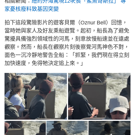
相關新聞：
紐約外海驚現12呎長「鯊魚哥斯拉」 專
家憂核廢料致基因突變
拍下這段驚險影片的遊客貝爾（Oznur Bell）回憶，
當時她與家人及好友乘船遊覽。起初，船長為了避免
驚擾具備強烈領域性的河馬，刻意放慢船速並在遠處
觀察。然而，船長在觀察片刻後察覺河馬神色不對，
面色一沉冷靜地警告全船：「抓緊，我們現在得立刻
加快速度，免得牠決定追上來。」