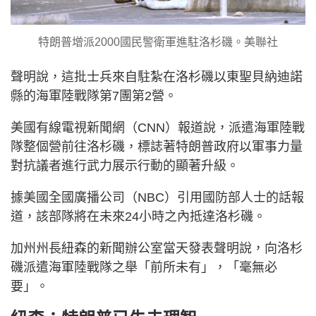
特朗普增派2000國民警衛軍進駐洛杉磯。美聯社
聲明說，這批士兵來自駐紮在洛杉磯以東聖貝納迪諾
縣的海軍陸戰隊第7團第2營。
美國有線電視新聞網（CNN）報道說，派遣海軍陸戰
隊整個營前往洛杉磯，標誌著特朗普政府以軍事力量
對抗議者進行武力展示行動的顯著升級。
據美國全國廣播公司（NBC）引用國防部人士的話報
道，該部隊將在未來24小時之內抵達洛杉磯。
加州州長紐森的新聞辦公室當天發表聲明說，向洛杉
磯派遣海軍陸戰隊之舉「前所未有」，「毫無必
要」。