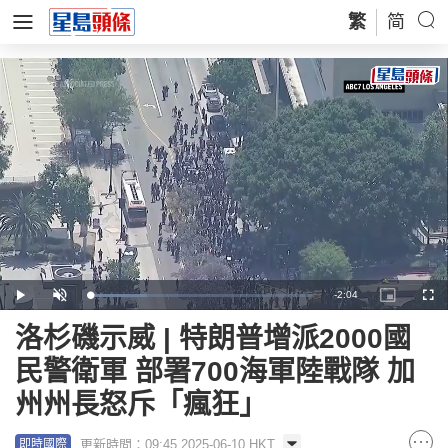
繁
简
Remaining
-
2:04
Loaded
:
Play
Unmute
Picture-
Full
25.39%
in-
Picture
Time
洛杉磯示威 | 特朗普增派2000國
民警衛軍 部署700海軍陸戰隊 加
州州長怒斥「瘋狂」
更新時間：09:45 2025-06-10 HKT
即時國際