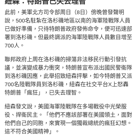
紐森：特朗普已失去理智
此前，美軍北方司令部周日（8日）傍晚曾發聲明
說，500名駐紮在洛杉磯地區以南的海軍陸戰隊人員
已做好準備，只待特朗普政府發佈命令，便可迅速部
署到洛杉磯。但最終調派的海軍陸戰隊人員數目增至
700人。
聯邦政府上周在洛杉磯的掃蕩非法移民行動引發抗
議，並演變成暴力衝突，特朗普宣布派出國民警衛隊
到洛杉磯因應，此舉招致紐森抨擊，如今特朗普又派
700名陸戰隊員到洛杉磯，紐森在社交平台X上怒轟
特朗普「瘋狂」，已失去理智。
紐森發文說，美國海軍陸戰隊在多場戰役中光榮服
役、捍衛民主。「他們不應該部署在美國領土，面對
他們自己的同胞，來實現一個獨裁總統的瘋狂幻想。
這不符合美國精神」。