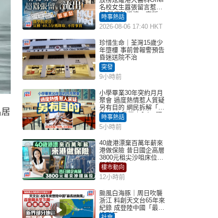
名校女生囂張留言惹眾
怒 醫學院澄清：宣稱
時事熱話
「40.5分獲錄取」不符事
2026-08-06 17:40 HKT
實｜Juicy叮
珍惜生命｜荃灣15歲少
年墮樓 事前曾報警預告
昏迷送院不治
突發
9小時前
小學畢業30年突約月月
聚會 過度熱情惹人質疑
另有目的 網民拆解「扮
名居
熟」4大動機｜Juicy叮
時事熱話
5小時前
40歲港漂棄百萬年薪來
港做保險 昔日國企高層
3800元租尖沙咀床位｜
租盤Million
樓市動向
12小時前
颱風白海豚｜周日吹襲
浙江 料創天文台65年來
紀錄 成登陸中國「最長
途颱風」
社會