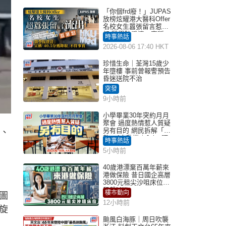
「你個frd廢！」JUPAS
放榜炫耀港大醫科Offer
名校女生囂張留言惹眾
怒 醫學院澄清：宣稱
時事熱話
「40.5分獲錄取」不符事
2026-08-06 17:40 HKT
實｜Juicy叮
珍惜生命｜荃灣15歲少
年墮樓 事前曾報警預告
昏迷送院不治
突發
9小時前
小學畢業30年突約月月
聚會 過度熱情惹人質疑
另有目的 網民拆解「扮
州、
熟」4大動機｜Juicy叮
時事熱話
5小時前
40歲港漂棄百萬年薪來
港做保險 昔日國企高層
3800元租尖沙咀床位｜
租盤Million
樓市動向
圖
12小時前
旋
颱風白海豚｜周日吹襲