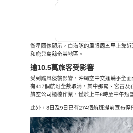
衛星圖像顯示，白海豚的風眼周五早上靠近
和鹿兒島縣奄美地區。
逾10.5萬旅客受影響
受到颱風侵襲影響，沖繩空中交通幾乎全面
有417個航班全數取消，其中那霸、宮古
航空公司櫃檯作業，僅於上午8時至中午短
此外，8日及9日已有274個航班提前宣布停