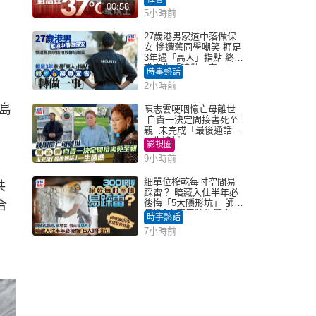
00:58
5小時前
27歲港男家道中落做保
安 慘遭舊同學嘲笑 捱足
3年遇「高人」指點 終辭
職宣告「轉做一事」｜
時事熱話
Juicy叮
2小時前
島
陳志雲哽咽憶亡母離世
自責一決定間接害死至
親 未完成「最後通話」
一生遺憾
影視圈
9小時前
細單位榨乾每吋空間易
共
踩雷？ 暗藏入住半年必
後悔「5大隱形坑」 師傅
合
傳授6字家居裝修錦囊｜
時事熱話
Juicy叮
7小時前