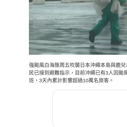
強颱風白海豚周五吹襲日本沖繩本島與鹿兒島奄
民已接到避難指示，目前沖繩已有3人因颱
班，3天內累計影響超過10萬名旅客。