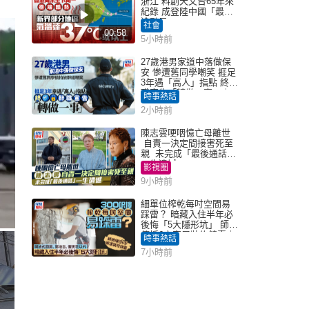
浙江 料創天文台65年來
紀錄 成登陸中國「最長
途颱風」
社會
00:58
5小時前
27歲港男家道中落做保
安 慘遭舊同學嘲笑 捱足
3年遇「高人」指點 終辭
職宣告「轉做一事」｜
時事熱話
Juicy叮
2小時前
陳志雲哽咽憶亡母離世
自責一決定間接害死至
親 未完成「最後通話」
一生遺憾
影視圈
9小時前
細單位榨乾每吋空間易
踩雷？ 暗藏入住半年必
後悔「5大隱形坑」 師傅
傳授6字家居裝修錦囊｜
時事熱話
Juicy叮
7小時前