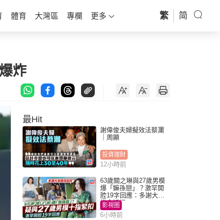
繁
简
育
體育
大灣區
專欄
更多
爆炸
最Hit
謝偉俊夫婦擬效法蔡瀾
｜周顯
投資理財
12小時前
63歲關之琳與27歲男模
爆「嫲孫戀」？激罕開
腔19字回應：多謝大家
掛念近況
影視圈
6小時前