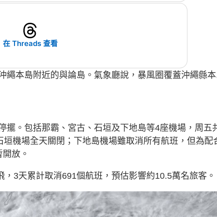
在 Threads 查看
沖繩本島附近的與論島。氣象廳說，暴風圈覆蓋沖繩縣本
停擺。包括那霸、宮古、石垣及下地島等4座機場，周五
及石垣機場全天關閉；下地島機場雖取消所有航班，但為配
暫開放。
飛，3天累計取消691個航班，預估影響約10.5萬名旅客。