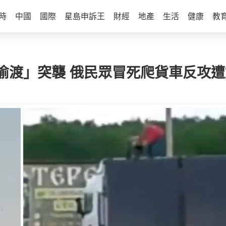
時
中國
國際
星島申訴王
財經
地產
生活
健康
教
偷渡」突襲 俄民眾冒死爬貨車反攻遭