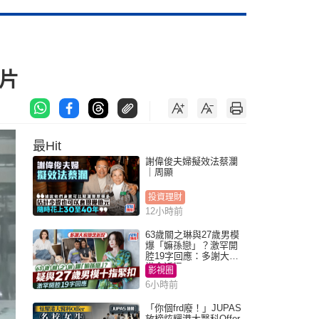
有片
最Hit
謝偉俊夫婦擬效法蔡瀾
｜周顯
投資理財
12小時前
63歲關之琳與27歲男模
爆「嫲孫戀」？激罕開
腔19字回應：多謝大家
掛念近況
影視圈
6小時前
「你個frd廢！」JUPAS
放榜炫耀港大醫科Offer