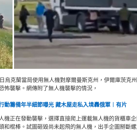
當日烏克蘭當局使用無人機對摩爾曼斯克州，伊爾庫茨克
恐怖襲擊。網傳附了無人機襲擊的情況，
行動籌備年半細節曝光 藏木屋走私入境轟俄軍︱有片
人機正在發動襲擊，選擇直接爬上運載無人機的貨櫃車企
頭和棍棒。試圖砸毀尚未起飛的無人機，出手企圖掰斷螺