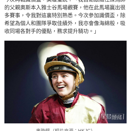
的父親奧斯本入雅士谷馬場觀賽，他在此馬場贏出很
多賽事，令我對這裏特別熟悉。今次參加識價盃，除
希望為個人和團隊爭取佳績外，我亦會像海綿般，吸
收同場各對手的優點，務求提升騎功。」
奧璇璧（相片來源：HKJC）