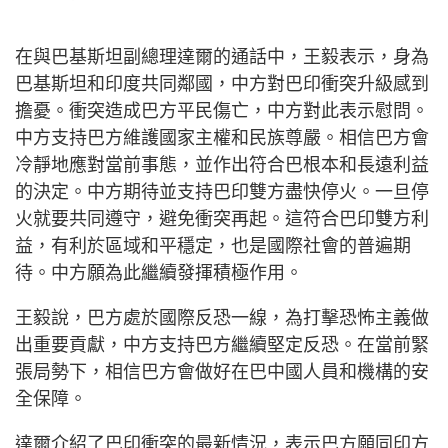
在與巴基斯坦副總理達爾的通話中，王毅表示，身為
巴基斯坦和印度共同鄰國，中方對巴印衝突升級感到
擔憂。衝突造成巴方平民傷亡，中方對此表示慰問。
中方支持巴方維護國家主權和民族尊嚴。相信巴方會
冷靜地應對當前事態，並作出符合巴根本和長遠利益
的決定。中方期待並支持巴印雙方盡快停火。一旦停
火就要共同遵守，避免衝突再起。這符合巴印雙方利
益，有利於區域和平穩定，也是國際社會的普遍期
待。中方願為此繼續發揮積極作用。
王毅說，巴方處於國際反恐一線，為打擊恐怖主義做
出重要貢獻，中方支持巴方繼續堅定反恐。在當前緊
張局勢下，相信巴方會做好在巴中國人員和機構的安
全保障。
達爾介紹了巴印衝突的最新情況，表示巴方願同印方