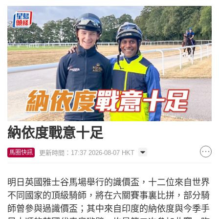
納依度戰意十足
更新時間：17:37 2026-08-07 HKT
馬圈快訊
明日英國雅士谷馬場舉行的識價盃，十二位來自世界
不同國家的頂級騎師，將在六關賽事裏比拼，部分騎
師曾參與過識價盃；其中來自印度的納依度與今季手