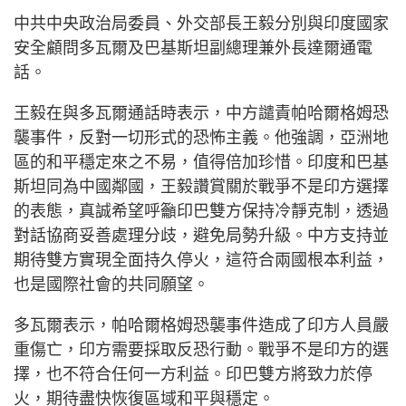
中共中央政治局委員、外交部長王毅分別與印度國家
安全顧問多瓦爾及巴基斯坦副總理兼外長達爾通電
話。
王毅在與多瓦爾通話時表示，中方譴責帕哈爾格姆恐
襲事件，反對一切形式的恐怖主義。他強調，亞洲地
區的和平穩定來之不易，值得倍加珍惜。印度和巴基
斯坦同為中國鄰國，王毅讚賞關於戰爭不是印方選擇
的表態，真誠希望呼籲印巴雙方保持冷靜克制，透過
對話協商妥善處理分歧，避免局勢升級。中方支持並
期待雙方實現全面持久停火，這符合兩國根本利益，
也是國際社會的共同願望。
多瓦爾表示，帕哈爾格姆恐襲事件造成了印方人員嚴
重傷亡，印方需要採取反恐行動。戰爭不是印方的選
擇，也不符合任何一方利益。印巴雙方將致力於停
火，期待盡快恢復區域和平與穩定。