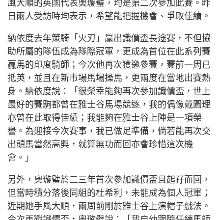
風大順的英國代表奧璇璧，均是第二次參加此賽。昨
日兩人受訪時均表示，希望能把握機會、爭取佳績。
納依度去年策騎「火刃」贏出識價盃長途賽，不但協
助所屬的隊伍成為隊際冠軍，更成為首位在此系列賽
贏馬的印度騎師；今次他再次獲邀參賽，賽前一周已
抵英，並且在新市場馬場操馬，更兩度在當地出賽熱
身。納依度說：「很榮幸能夠再次參加識價盃，世上
最好的賽駒都曾在雅士谷馬場競逐，我的偶像戴圖理
亦曾在此取得佳績；我能夠在雅士谷上陣是一項榮
譽。為迎接今次賽事，我已做足準備，倘若能再次交
出頭馬當然高興，就算無功而回亦會珍惜這次機
會。」
另外，奧璇璧於二三年首次參加識價盃且起孖而回，
但當時積分落後同組的杜希利，未能成為個人冠軍；
近期她手風大順，兩周前剛於雅士谷上演帽子戲法。
今次再戰識價盃，奧璇璧說：「我自幼跟隨任練馬師