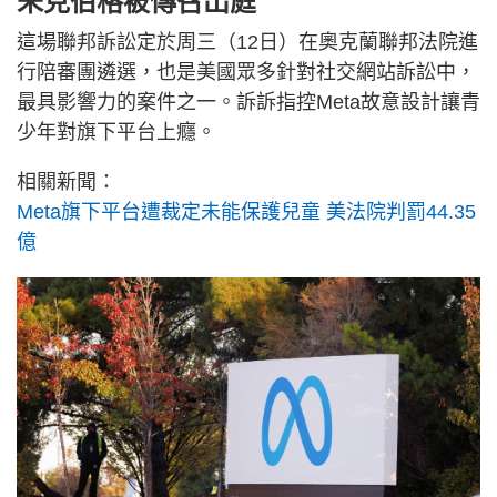
朱克伯格被傳召出庭
這場聯邦訴訟定於周三（12日）在奧克蘭聯邦法院進
行陪審團遴選，也是美國眾多針對社交網站訴訟中，
最具影響力的案件之一。訴訴指控Meta故意設計讓青
少年對旗下平台上癮。
相關新聞：
Meta旗下平台遭裁定未能保護兒童 美法院判罰44.35
億