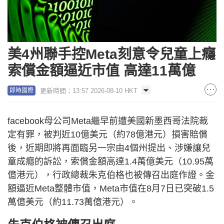
美4州聯手控Meta刻意令兒童上癮
索償金額逼近市值 高達11萬億
更新時間：13:57 2026-08-10 HKT
即時國際
facebook母公司Meta繼早前遭美國新墨西哥法院裁
定有罪，被判近10億美元（約78億港元）損害賠償
後，近期即將再面臨另一宗由4個州提出、涉嫌讓兒
童成癮的訴訟，索償金額高達1.4萬億美元（10.95萬
億港元），行政總裁朱克伯格也被傳召出庭作證。金
額逼近Meta整體市值，Meta市值在8月7日已突破1.5
萬億美元（約11.73萬億港元）。