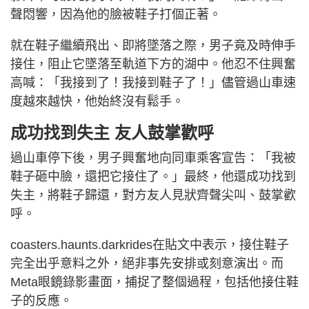
聲悶響，因為他的臉被鞋子打個正著。
就在鞋子繼續飛出、即將墜落之際，男子竟及時伸手
接住，阻止它墜落至軌道下方的湖中。他忍不住興奮
高喊：「我接到了！我接到鞋子了！」儘管過山車速
度越來越快，他始終沒有鬆手。
成功找到失主 友人鼓掌歡呼
過山車停下後，男子興奮地向同車乘客宣告：「我被
鞋子砸中臉，還把它接住了。」最終，他還成功找到
失主，將鞋子歸還，對方友人見狀齊聲尖叫、鼓掌歡
呼。
coasters.haunts.darkrides在貼文中表示，接住鞋子
完全出乎意料之外，絕非事先安排或刻意演出。而
Meta眼鏡錄影畫面，捕捉了整個過程，包括他接住鞋
子的反應。