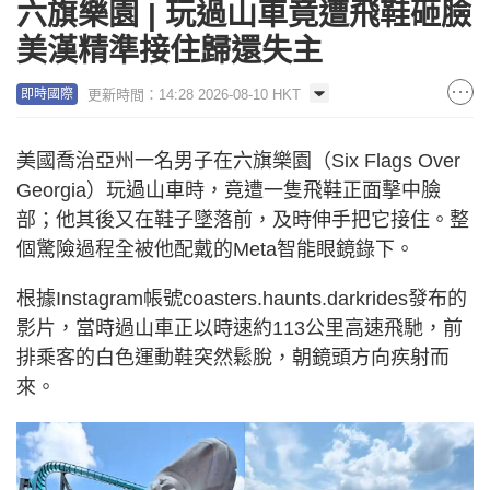
六旗樂園 | 玩過山車竟遭飛鞋砸臉
美漢精準接住歸還失主
更新時間：14:28 2026-08-10 HKT
即時國際
美國喬治亞州一名男子在六旗樂園（Six Flags Over
Georgia）玩過山車時，竟遭一隻飛鞋正面擊中臉
部；他其後又在鞋子墜落前，及時伸手把它接住。整
個驚險過程全被他配戴的Meta智能眼鏡錄下。
根據Instagram帳號coasters.haunts.darkrides發布的
影片，當時過山車正以時速約113公里高速飛馳，前
排乘客的白色運動鞋突然鬆脫，朝鏡頭方向疾射而
來。