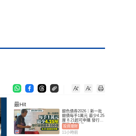
最Hit
銀色債券2026｜新一批
銀債每手1萬元 最少4.25
厘 8.21起可申購 發行金
額最多550億
投資理財
11小時前