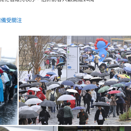
g
T
i
壤備受關注
m
e