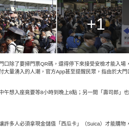
+1
門口除了要掃門票QR碼，還得停下來接受安檢才能入場
付大量湧入的人潮，官方App甚至提醒民眾，指由於大門
中午想入座竟要等8小時到晚上8點；另一間「壽司郎」
許多人必須拿現金儲值「西瓜卡」（Suica）才能購物