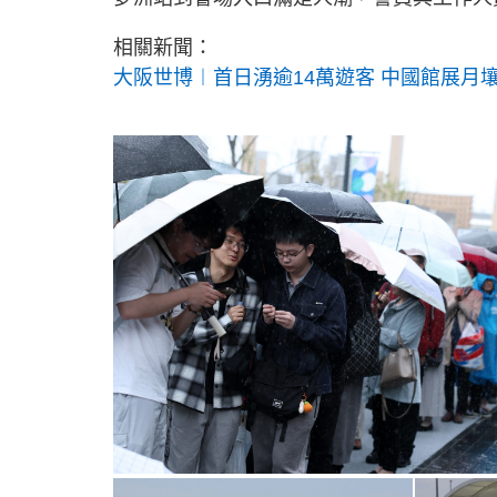
相關新聞：
大阪世博︱首日湧逾14萬遊客 中國館展月