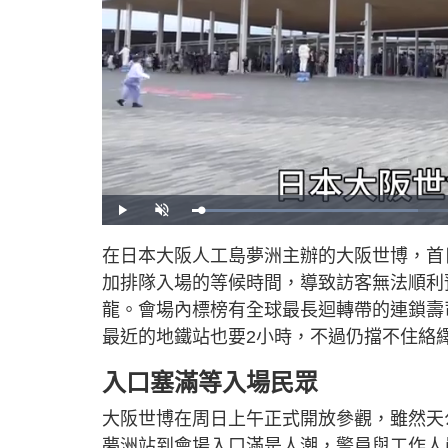
L
P
U
o
l
n
a
a
m
d
y
u
在日本大阪人工島夢洲主辦的大阪世博，首
e
t
d
e
:
加排隊入場的等候時間，導致訪客無法順利
3
8
.
龍。會場內標榜有全球最長迴轉帶的連鎖壽
1
7
最近的地鐵站也要2小時，不過仍擋不住絡
%
入口塞滿等入場民眾
大阪世博在周日上午正式開放參觀，雖然天
夢洲站到會場入口滿是人潮，警員與工作人