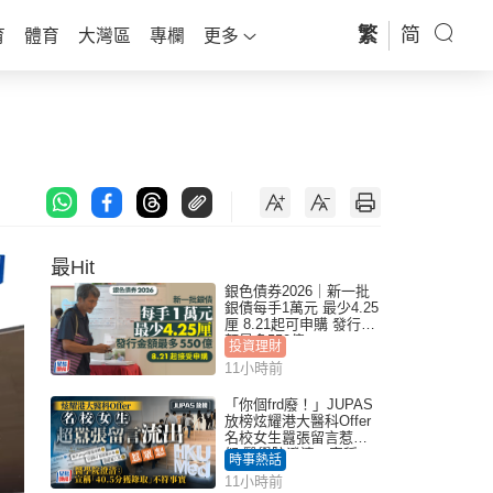
繁
简
育
體育
大灣區
專欄
更多
最Hit
銀色債券2026｜新一批
銀債每手1萬元 最少4.25
厘 8.21起可申購 發行金
額最多550億
投資理財
11小時前
「你個frd廢！」JUPAS
放榜炫耀港大醫科Offer
名校女生囂張留言惹眾
怒 醫學院澄清：宣稱
時事熱話
「40.5分獲錄取」不符事
11小時前
實｜Juicy叮