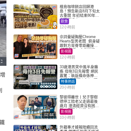
檀島咖啡餅店回歸港
島！預告新店8月下旬太
古重開 年初結束80年歷
史灣仔總店
飲食
12小時前
佘詩曼疑胸壓Chrome
Hearts型男老闆 俯身疑
跟對方背脊零距離接觸
網民驚呼：企側邊唔
影視圈
得？
12小時前
F
u
33歲港男突中風半身癱
l
瘓 母拖3日先報警 網民
l
，增
s
震驚：執返條命係神蹟
c
自爆2個惡習｜Juicy叮
r
時事熱話
e
e
20小時前
n
到
黎彼得離世丨兒子黎樹
德停工陪老父走過最後
歲月 澄清經濟沒有困
難：傳聞有誇張成份
影視圈
02:44
10小時前
鐵
外籍專才據報陸續回流