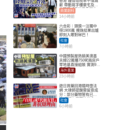
香港 鍾情低稅率不惜減
薪 帶動寫字樓豪宅及學
位競爭「香港已重現生
商業創科
機」
14小時前
六合彩︱頭獎一注獨中
得1900萬 攪珠結果出爐
即刻入嚟對冧巴！
社會
7小時前
中國預製屋熱銷美澳墨
夫婦22萬購750呎兩房戶
零地基直接組裝 實測9個
月激讚
海外置業
23小時前
遊日買藥回港隨時墮法
網 大律師提醒需留意成
分：部分藥物管有已違
法 代朋友買可抗辯？
社會
6小時前