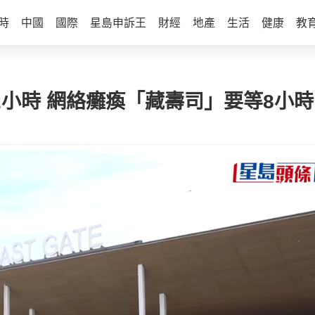
時
中國
國際
星島申訴王
財經
地產
生活
健康
教
逾2小時 網絡癱瘓「藏壽司」要等8小時