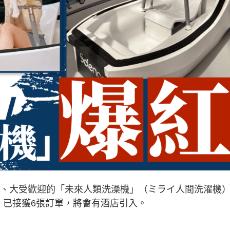
展出、大受歡迎的「未來人類洗澡機」（ミライ人間洗濯機
露，已接獲6張訂單，將會有酒店引入。