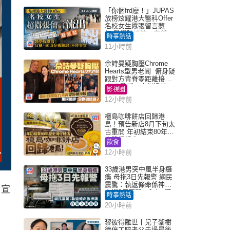
「你個frd廢！」JUPAS
放榜炫耀港大醫科Offer
名校女生囂張留言惹眾
怒 醫學院澄清：宣稱
時事熱話
「40.5分獲錄取」不符事
11小時前
實｜Juicy叮
佘詩曼疑胸壓Chrome
Hearts型男老闆 俯身疑
跟對方背脊零距離接觸
網民驚呼：企側邊唔
影視圈
得？
12小時前
檀島咖啡餅店回歸港
島！預告新店8月下旬太
古重開 年初結束80年歷
史灣仔總店
飲食
12小時前
33歲港男突中風半身癱
瘓 母拖3日先報警 網民
震驚：執返條命係神蹟
）宣
自爆2個惡習｜Juicy叮
時事熱話
20小時前
黎彼得離世丨兒子黎樹
德停工陪老父走過最後