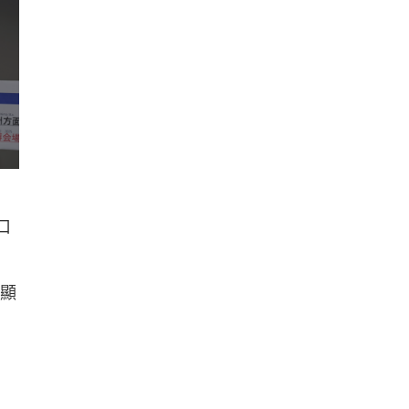
，
口
也顯
，