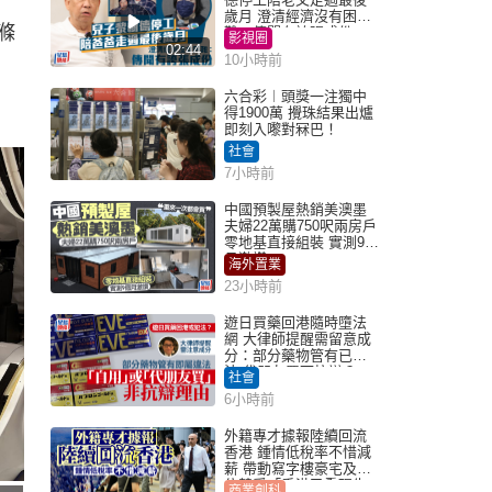
歲月 澄清經濟沒有困
滌
難：傳聞有誇張成份
影視圈
02:44
10小時前
六合彩︱頭獎一注獨中
得1900萬 攪珠結果出爐
即刻入嚟對冧巴！
社會
7小時前
中國預製屋熱銷美澳墨
夫婦22萬購750呎兩房戶
零地基直接組裝 實測9個
月激讚
海外置業
23小時前
遊日買藥回港隨時墮法
網 大律師提醒需留意成
分：部分藥物管有已違
法 代朋友買可抗辯？
社會
6小時前
外籍專才據報陸續回流
香港 鍾情低稅率不惜減
薪 帶動寫字樓豪宅及學
位競爭「香港已重現生
商業創科