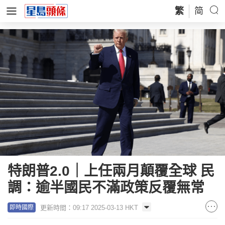
繁
简
特朗普2.0｜上任兩月顛覆全球 民
調：逾半國民不滿政策反覆無常
更新時間：09:17 2025-03-13 HKT
即時國際