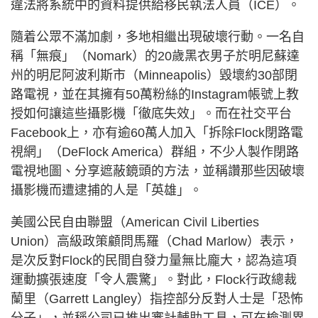
違法將系統中的資料提供給移民執法人員（ICE）。
隨着公眾不滿加劇，多地相繼出現破壞行動。一名自
稱「無痕」（Nomark）的20歲黑衣男子於明尼蘇達
州的明尼阿波利斯市（Minneapolis）毀壞約30部閉
路電視，並在其擁有50萬粉絲的Instagram帳號上教
授如何讓這些攝影機「徹底失效」。而在社交平台
Facebook上，亦有逾60萬人加入「拆除Flock閉路電
視網」（DeFlock America）群組，不少人製作閉路
電視地圖、分享遮蔽鏡頭的方法，並稱讚那些因破壞
攝影機而遭逮捕的人是「英雄」。
美國公民自由聯盟（American Civil Liberties
Union）高級政策顧問馬羅（Chad Marlow）表示，
是次反對Flock的民間自發力量無比龐大，認為這項
運動擴張速度「令人震驚」。對此，Flock行政總裁
蘭里（Garrett Langley）指控部分反對人士是「恐怖
分子」，並稱公司已推出審計輔助工具，可在檢測異