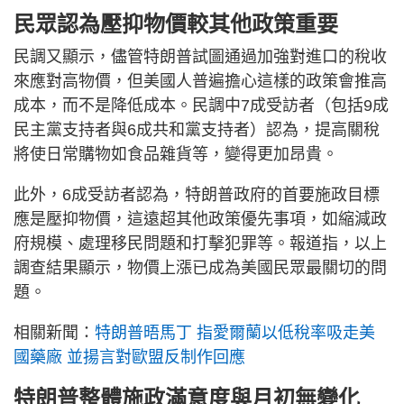
民眾認為壓抑物價較其他政策重要
民調又顯示，儘管特朗普試圖通過加強對進口的稅收
來應對高物價，但美國人普遍擔心這樣的政策會推高
成本，而不是降低成本。民調中7成受訪者（包括9成
民主黨支持者與6成共和黨支持者）認為，提高關稅
將使日常購物如食品雜貨等，變得更加昂貴。
此外，6成受訪者認為，特朗普政府的首要施政目標
應是壓抑物價，這遠超其他政策優先事項，如縮減政
府規模、處理移民問題和打擊犯罪等。報道指，以上
調查結果顯示，物價上漲已成為美國民眾最關切的問
題。
相關新聞：
特朗普晤馬丁 指愛爾蘭以低稅率吸走美
國藥廠 並揚言對歐盟反制作回應
特朗普整體施政滿意度與月初無變化