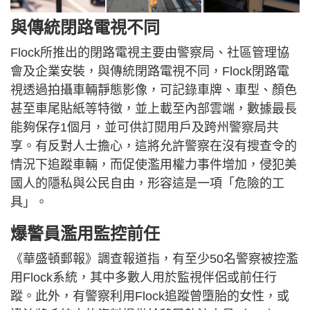
與傳統閉路電視不同
Flock所推出的閉路電視主要由警察局、社區管理協
會及企業安裝，與傳統閉路電視不同，Flock閉路電
視透過拍攝車輛靜態影像，可記錄車牌、車型、顏色
甚至車尾貼紙等特徵，並上載至內部雲端，數據最長
能夠保存1個月，並可供訂閱用戶及跨州警察局共
享。有反對人士擔心，這將允許警察在沒有搜查令的
情況下追蹤車輛，而促使濫用權力事件增加，侵犯美
國人的隱私與公民自由，形容這是一項「危險的工
具」。
爆警員濫用監控前任
《華盛頓郵報》調查報道指，有至少50名警察被控濫
用Flock系統，其中多數人用於監視伴侶或前任行
蹤。此外，有警察利用Flock追蹤曾墮胎的女性，或