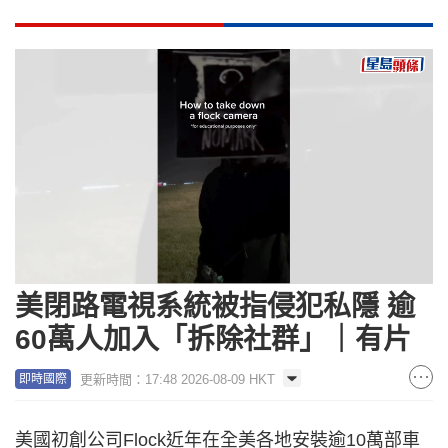
Loaded
:
Unmute
100.00%
美閉路電視系統被指侵犯私隱 逾
60萬人加入「拆除社群」｜有片
更新時間：17:48 2026-08-09 HKT
即時國際
美國初創公司Flock近年在全美各地安裝逾10萬部車