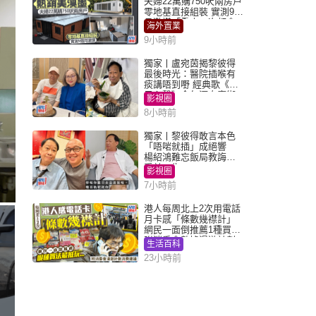
夫婦22萬購750呎兩房戶
零地基直接組裝 實測9個
月激讚「重來一次都會
海外置業
買」
9小時前
獨家丨盧宛茵揭黎彼得
最後時光：醫院插喉有
痰講唔到嘢 經典歌《浪
子心聲》金句源自廟街
影視圈
睇相佬
8小時前
獨家丨黎彼得敢言本色
「唔啱就插」成絕響
楊紹鴻難忘飯局教誨：
受益一生
影視圈
7小時前
港人每周北上2次用電話
月卡感「條數幾襟計」
網民一面倒推薦1種買法
附消委會數據漫遊計劃
生活百科
消費提示
23小時前