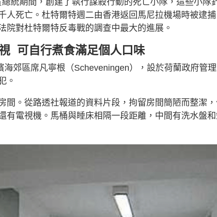
菲律賓總統期間，創建了執行謀殺行動的死亡小隊，這些小隊
千人死亡。杜特爾特週二由香港返回馬尼拉機場時被逮捕
法院對杜特爾特反毒戰的調查中最大的進展。
視 可自行煮食滿足個人口味
郊區席凡寧根（Scheveningen），設於荷蘭政府管
犯。
房間。從路透社報道的資料片段，拘留房間簡陋而整潔，
還有電視機。馬桶與睡床相隔一段距離，中間有洗水盤和