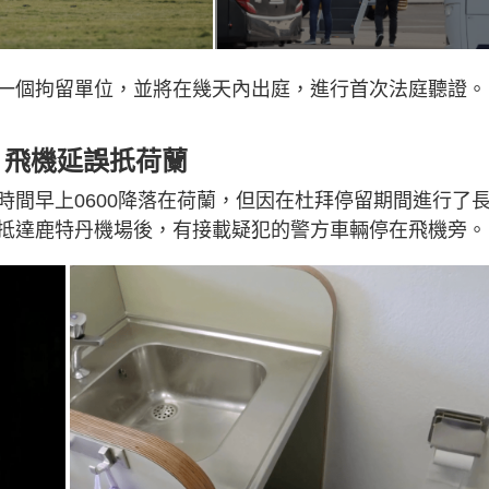
一個拘留單位，並將在幾天內出庭，進行首次法庭聽證。
 飛機延誤扺荷蘭
時間早上0600降落在荷蘭，但因在杜拜停留期間進行了
抵達鹿特丹機場後，有接載疑犯的警方車輛停在飛機旁。