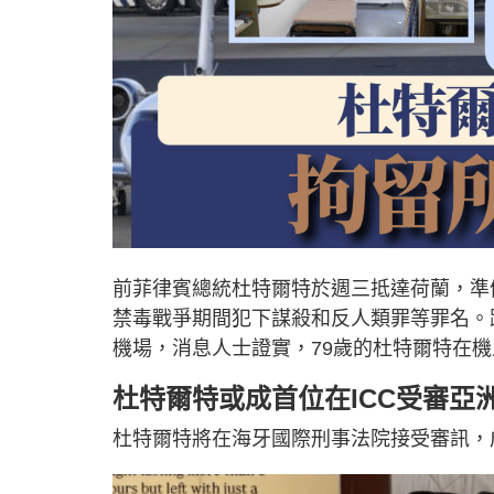
前菲律賓總統杜特爾特於週三抵達荷蘭，準
禁毒戰爭期間犯下謀殺和反人類罪等罪名。
機場，消息人士證實，79歲的杜特爾特在
杜特爾特或成首位在ICC受審亞
杜特爾特將在海牙國際刑事法院接受審訊，