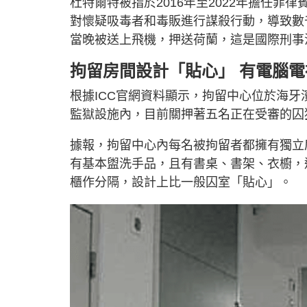
杜特爾特被指於2016年至2022年擔任
對懷疑吸毒者和毒販進行謀殺行動，導致數
當晚被送上飛機，押送荷蘭，這是國際刑事
拘留房間設計「貼心」 有電腦電
根據ICC官網資料顯示，拘留中心位於海牙濱海
監獄設施內，目前關押著五名正在受審的囚
據報，拘留中心內每名被拘留者都擁有獨立
有基本盥洗手品，且有書桌、書架、衣櫥，
櫃作分隔，設計上比一般囚室「貼心」。