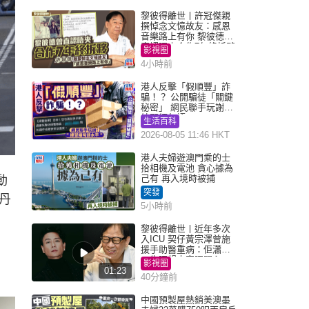
黎彼得離世丨許冠傑親
撰悼念文憶故友：感恩
音樂路上有你 黎彼德曾
直認唔夾合作7年終拆夥
影視圈
4小時前
港人反擊「假順豐」詐
騙！？ 公開騙徒「關鍵
秘密」 網民聯手玩謝：
練習緬甸語
生活百科
2026-08-05 11:46 HKT
港人夫婦遊澳門乘的士
拾相機及電池 貪心據為
己有 再入境時被捕
動
突發
丹
5小時前
黎彼得離世丨近年多次
入ICU 契仔黃宗澤曾施
援手助醫重病：佢瀟灑
一生唔想大家唔開心
影視圈
01:23
40分鐘前
中國預製屋熱銷美澳墨