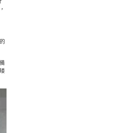
針
，
理的
備
矮