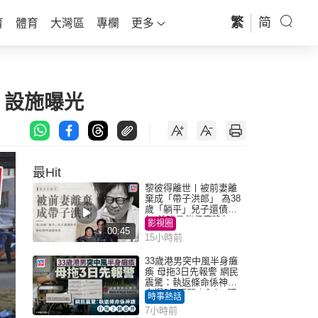
繁
简
育
體育
大灣區
專欄
更多
」設施曝光
最Hit
黎彼得離世丨被前妻離
棄成「帶子洪郎」 為38
歲「躺平」兒子還債多
年 曾盼尋伴侶度晚年
影視圈
00:45
15小時前
33歲港男突中風半身癱
瘓 母拖3日先報警 網民
震驚：執返條命係神蹟
自爆2個惡習｜Juicy叮
時事熱話
7小時前