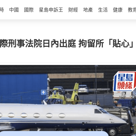
時
中國
國際
星島申訴王
財經
地產
生活
健康
教
國際刑事法院日內出庭 拘留所「貼心