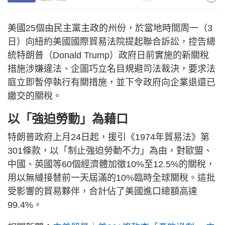
美國25個由民主黨主政的州份，於當地時間周一（3
日）向紐約美國國際貿易法院提起聯合訴訟，控告總
統特朗普（Donald Trump）政府日前實施的新關稅
措施涉嫌違法、企圖巧立名目規避司法裁決，要求法
庭立即暫停執行有關措施，並下令政府向企業退還已
繳交的關稅。
以「強迫勞動」為藉口
特朗普政府上月24日起，援引《1974年貿易法》第
301條款，以「制止強迫勞動不力」為由，對歐盟、
中國、英國等60個經濟體加徵10%至12.5%的關稅，
用以無縫接替前一天屆滿的10%臨時全球關稅。這批
受影響的貿易夥伴，合計佔了美國進口總額高達
99.4%。