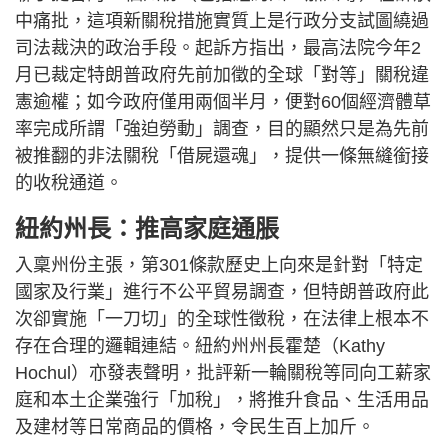
中痛批，這項新關稅措施實質上是行政分支試圖繞過
司法裁決的政治手段。起訴方指出，最高法院今年2
月已裁定特朗普政府先前加徵的全球「對等」關稅違
憲逾權；如今政府僅用兩個半月，便對60個經濟體草
率完成所謂「強迫勞動」調查，目的顯然只是為先前
被推翻的非法關稅「借屍還魂」，提供一條無縫銜接
的收稅通道。
紐約州長：推高家庭通脹
入稟州份主張，第301條款歷史上向來是針對「特定
國家及行業」進行不公平貿易調查，但特朗普政府此
次卻實施「一刀切」的全球性徵稅，在法律上根本不
存在合理的邏輯連結。紐約州州長霍楚（Kathy
Hochul）亦發表聲明，批評新一輪關稅等同向工薪家
庭和本土企業強行「加稅」，將推升食品、生活用品
及建材等日常商品的價格，令民生百上加斤。