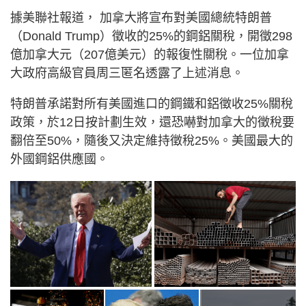
據美聯社報道， 加拿大將宣布對美國總統特朗普
（Donald Trump）徵收的25%的鋼鋁關稅，開徵298
億加拿大元（207億美元）的報復性關稅。一位加拿
大政府高級官員周三匿名透露了上述消息。
特朗普承諾對所有美國進口的鋼鐵和鋁徵收25%關稅
政策，於12日按計劃生效，還恐嚇對加拿大的徵稅要
翻倍至50%，隨後又決定維持徵稅25%。美國最大的
外國鋼鋁供應國。