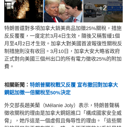
+2
特朗普還對多項加拿大銷美商品加徵25%關稅，措施
反反覆覆，一度定於3月4日生效，隨後又稱暫緩1個
月至4月2日才生效。加拿大對美國首波報復性關稅反
制措施則沒有收回。3月10日，加拿大安大略省政府
正式對向美國三個州出口的所有電力徵收25%的附加
費。
相關新聞：
特朗普關稅戰又反覆 宣布撤回對加拿大
鋼鋁加徵一倍關稅至50%決定
外交部長趙美蘭（Mélanie Joly）表示，特朗普聲稱
徵收關稅的理由是加拿大鋼鋁進口「構成國家安全威
脅」，她斥這是一個虛假且侮辱性的理由。「這些關