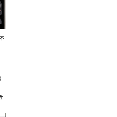
不
營
近