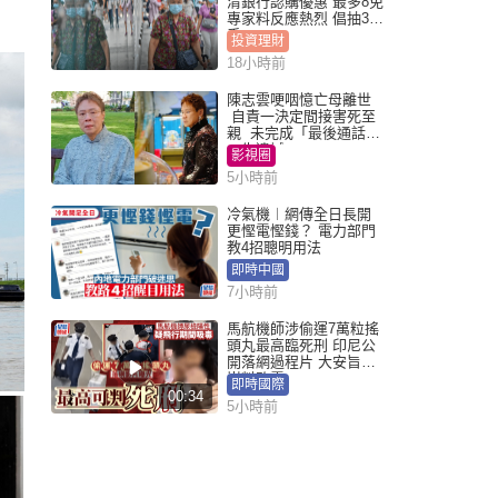
清銀行認購優惠 最多8免
專家料反應熱烈 倡抽30
手
投資理財
18小時前
陳志雲哽咽憶亡母離世
自責一決定間接害死至
親 未完成「最後通話」
一生遺憾
影視圈
5小時前
冷氣機︱網傳全日長開
更慳電慳錢？ 電力部門
教4招聰明用法
即時中國
7小時前
馬航機師涉偷運7萬粒搖
頭丸最高臨死刑 印尼公
開落網過程片 大安旨意
豈料敗露
即時國際
00:34
5小時前