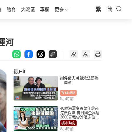
繁
简
育
體育
大灣區
專欄
更多
運河
最Hit
謝偉俊夫婦擬效法蔡瀾
｜周顯
投資理財
8小時前
40歲港漂棄百萬年薪來
港做保險 昔日國企高層
3800元租尖沙咀床位｜
租盤Million
樓市動向
8小時前