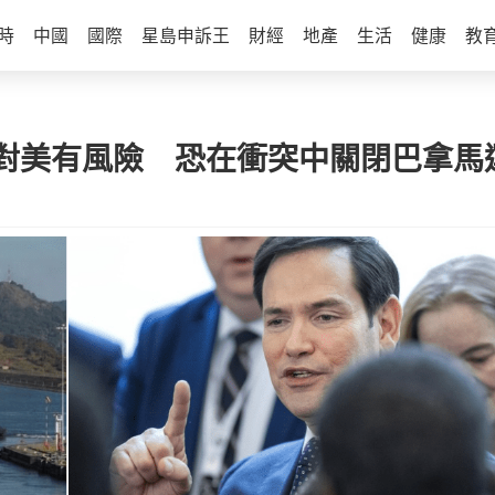
時
中國
國際
星島申訴王
財經
地產
生活
健康
教
對美有風險 恐在衝突中關閉巴拿馬