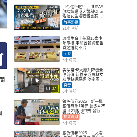
「你個frd廢！」JUPAS
放榜炫耀港大醫科Offer
名校女生囂張留言惹眾
怒 醫學院澄清：宣稱
時事熱話
「40.5分獲錄取」不符事
21小時前
實｜Juicy叮
珍惜生命｜荃灣15歲少
年墮樓 事前曾報警預告
昏迷送院不治
突發
6小時前
尖沙咀H8大廈升降機全
停前傳 新義安成員與女
友爭執遭驅逐 涉拖馬刑
關
毀被捕 警另通緝4男
突發
01:07
6小時前
銀色債券2026｜新一批
銀債每手1萬元 最少4.25
厘 8.21起可申購 發行金
風
額最多550億
投資理財
5小時前
銀色債券2026｜一文看