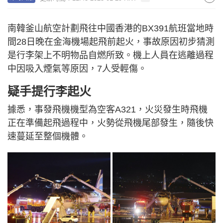
南韓釜山航空計劃飛往中國香港的BX391航班當地時
間28日晚在金海機場起飛前起火，事故原因初步猜測
是行李架上不明物品自燃所致。機上人員在逃離過程
中因吸入煙氣等原因，7人受輕傷。
疑手提行李起火
據悉，事發飛機機型為空客A321，火災發生時飛機
正在準備起飛過程中，火勢從飛機尾部發生，隨後快
速蔓延至整個機體。