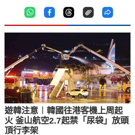
遊韓注意︱韓國往港客機上周起
火 釜山航空2.7起禁「尿袋」放頭
頂行李架