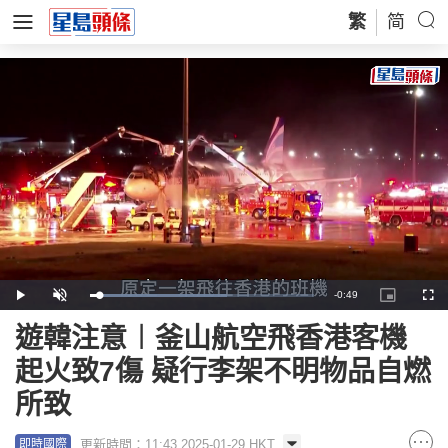
繁
简
Remaining
-
0:49
Loaded
:
Play
Unmute
Picture-
Full
61.09%
in-
Picture
Time
遊韓注意︱釜山航空飛香港客機
起火致7傷 疑行李架不明物品自燃
所致
更新時間：11:43 2025-01-29 HKT
即時國際