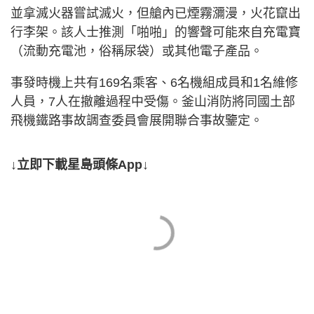
並拿滅火器嘗試滅火，但艙內已煙霧瀰漫，火花竄出
行李架。該人士推測「啪啪」的響聲可能來自充電寶
（流動充電池，俗稱尿袋）或其他電子產品。
事發時機上共有169名乘客、6名機組成員和1名維修
人員，7人在撤離過程中受傷。釜山消防將同國土部
飛機鐵路事故調查委員會展開聯合事故鑒定。
↓立即下載星島頭條App↓