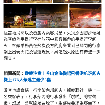
據當地消防以及機艙內乘客消息，火災原因初步懷疑
為客艙內手提行李存放箱中乘客攜帶的手提行李起
火，客艙乘務員在飛機後方的廚房看到已關閉的行李
架上出現火花及冒煙現象，具體起火原因有待進一步
調查。
相關新聞：
遊韓注意︱釜山金海機場飛香港航班起火
機上176人急逃生最少3傷
乘客也證實稱，行李架內部起火。據韓聯社，機上一
名乘客表示，行李架內的行李發出「啪啪」的響聲
後，沒過一會就開始冒煙了。乘務員要求乘客坐下，