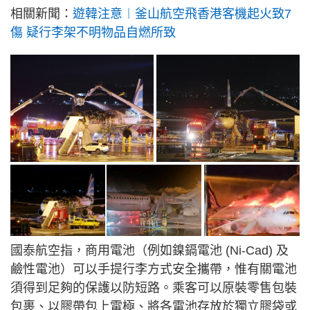
相關新聞：
遊韓注意︱釜山航空飛香港客機起火致7
傷 疑行李架不明物品自燃所致
國泰航空指，商用電池（例如鎳鎘電池 (Ni-Cad) 及
鹼性電池）可以手提行李方式安全攜帶，惟有關電池
須得到足夠的保護以防短路。乘客可以原裝零售包裝
包裹、以膠帶包上電極、將各電池存放於獨立膠袋或