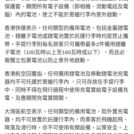
保護套、關閉所有電子設備（即相機、流動電話及電
腦）內的電池，使之不能於寄艙行李內意外啟動。
香港快運表示，任何類型的備用電池，包括金屬鋰電
池、鋰離子電池或鋰電池置於託運行李時均是禁止攜
帶，手提行李則每名旅客只可攜帶最多2件備用鋰離
子電池（100瓦時以上至160瓦時或以下），而且必
需獨立包裹電池以防止意外地啟動。
香港航空回覆指，任何備用鋰電池及移動鋰電池充電
器均不可托運於寄艙行李內 ，只可存放在手提行李
中，同時不得在飛行過程中使用充電寶給電子設備充
電，及應關閉充電寶開關。
大灣區航空表示，任何類型的備用電池，如外置充電
器，均不可放置於託運行李內，而乘客於飛機起飛、
降落及滑行時，亦不可使用有關設備，以策安全。上