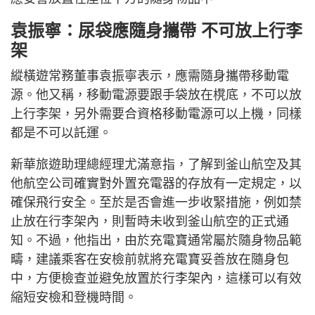
袁振寧：尿袋應隨身攜帶 不可放上行李
架
縱橫遊常務董事袁振寧表示，應需隨身攜帶移動電
源。他又稱，移動電源要跟手袋放在櫈底，不可以放
上行李架，另外需要合資格移動電源可以上機，同樣
都是不可以託運。
新華旅遊助理總經理尤滿意指，了解到釜山航空及其
他航空公司確實對外置充電器的存放有一定規定，以
確保飛行安全。至於是否會進一步收緊措施，例如禁
止放在行李架內，則暫時未收到釜山航空的正式通
知。不過，他指出，由於充電寶通常屬於隨身物品範
疇，建議乘客在安檢前就將充電寶妥善放在隨身包
中，方便檢查並避免放置於行李架內，這樣可以有效
縮短安檢和登機時間。