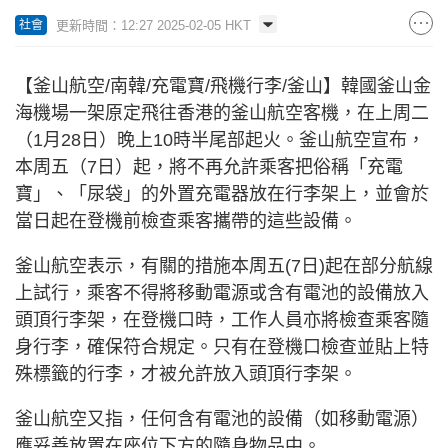
更新時間：12:27 2025-02-05 HKT
社會
【釜山航空/南韓/充電寶/飛機行李/釜山】韓國釜山金
海機場一架原定飛往香港的釜山航空客機，在上周二
（1月28日）晚上10時半尾部起火。釜山航空宣布，
本周五（7日）起，將不再允許乘客把俗稱「充電
寶」、「尿袋」的外置充電器放在行李架上，並會於
當日起在登機前檢查乘客攜帶的這些設備。
釜山航空表示，有關的措施本周五(7日)起在部分航線
上試行，乘客不得將移動電源或含有電池的設備放入
頭頂行李架，在登機口時，工作人員亦將檢查乘客隨
身行李，確保符合規定。只有在登機口檢查並貼上特
殊標籤的行李，才被允許放入頭頂行李架。
釜山航空又指，任何含有電池的設備（如移動電源）
應妥善放置在座位下方的隨身物品中。