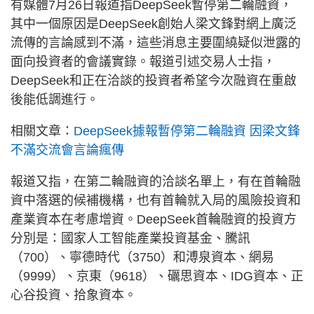
有媒體7月26日報道指DeepSeek暫停第二輪融資，
其中一個原因是DeepSeek創始人梁文鋒對網上廣泛
流傳的言論感到不滿，這些消息主要圍繞疑似泄露的
面向投資者的會議實錄。報道引述交易人士指，
DeepSeek和正在洽談的投資者希望今次融資在重啟
後能低調進行。
相關文章：
DeepSeek據報暫停第二輪融資 因梁文鋒
不滿交流會言論瘋傳
報道又指，在第二輪融資的洽談名單上，有在首輪融
資中落選的候補機構，也有首輪就入局的風險投資和
產業資本在考慮增資。DeepSeek首輪融資的投資方
分別是：國家人工智能產業投資基金、騰訊
（700）、寧德時代（3750）和溥泉資本、網易
（9999）、京東（9618）、礪思資本、IDG資本、正
心谷投資、拾象資本。