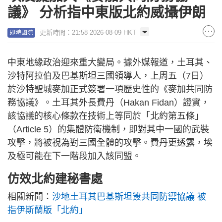
議》 分析指中東版北約威攝伊朗
更新時間：21:58 2026-08-09 HKT
即時國際
中東地緣政治迎來重大變局。據外媒報道，土耳其、
沙特阿拉伯及巴基斯坦三國領導人，上周五（7日）
於沙特聖城麥加正式簽署一項歷史性的《麥加共同防
務協議》。土耳其外長費丹（Hakan Fidan）證實，
該協議的核心條款在技術上等同於「北約第五條」
（Article 5）的集體防衛機制，即對其中一國的武裝
攻擊，將被視為對三國全體的攻擊。費丹更透露，埃
及極可能在下一階段加入該同盟。
仿效北約建秘書處
相關新聞：
沙地土耳其巴基斯坦簽共同防禦協議 被
指伊斯蘭版「北約」