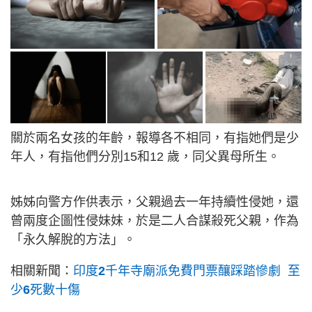
關於兩名女孩的年齡，報導各不相同，有指她們是少
年人，有指他們分別15和12 歲，同父異母所生。
姊姊向警方作供表示，父親過去一年持續性侵她，還
曾兩度企圖性侵妹妹，於是二人合謀殺死父親，作為
「永久解脫的方法」。
相關新聞：
印度
2
千年寺廟派免費門票釀踩踏慘劇
至
少
6
死數十傷