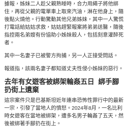
據報，姊妹二人趁父親熟睡時，合力用繩子將他綁
住，再從父親的電單車上取來汽油，淋在他身上，隨
後點火燒他。行動驚動其他兄弟姊妹，其中一人驚慌
打電話給姑姑求救，姑姑趕緊報案將弟弟送醫，隨後
指控兩名弟嫂有份協助小姊妹殺人，包括刻意灌醉死
者。
其中一名妻子已被警方拘捕，另一人正接受問話。
報道指，該兩名妻子都知道丈夫性侵小姊妹的惡行。
去年有女遊客被綁架輪姦五日 綁手腳
扔街上遺棄
這宗案件只是巴基斯坦近年連串恐怖性罪行中的最新
一宗，引發了當地人的憤怒。2024年8月，一名比利
時女遊客在當地被綁架，遭多名男子輪姦了五天，然
後被綁著手腳扔在街上。