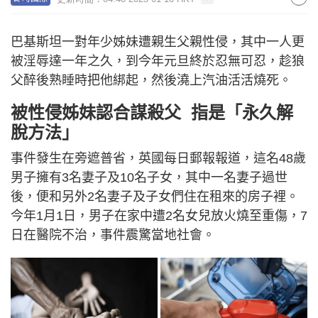
巴基斯坦一對年少姊妹遭親生父親性侵，其中一人更
被淫辱達一年之久，到今年元旦終於忍無可忍，趁狼
父醉後熟睡時把他綁起，然後澆上汽油活活燒死。
被性侵姊妹認合謀殺父 指是「永久解
脫方法」
事件發生在旁遮普省，英國每日郵報報道，這名48歲
男子擁有3名妻子及10名子女，其中一名妻子過世
後，便和另外2名妻子及子女們住在租來的房子裡。
今年1月1日，男子在家中遭2名女兒放火燒至重傷，7
日在醫院不治，事件震驚當地社會。