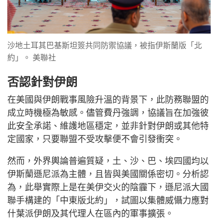
沙地土耳其巴基斯坦簽共同防禦協議，被指伊斯蘭版「北
約」。 美聯社
否認針對伊朗
在美國與伊朗戰事風險升溫的背景下，此防務聯盟的
成立時機極為敏感。儘管費丹強調，協議旨在加強彼
此安全承諾、維護地區穩定，並非針對伊朗或其他特
定國家，只要聯盟不受攻擊便不會引發衝突。
然而，外界輿論普遍質疑，土、沙、巴、埃四國均以
伊斯蘭遜尼派為主體，且皆與美國關係密切。分析認
為，此舉實際上是在美伊交火的陰霾下，遜尼派大國
聯手構建的「中東版北約」，試圖以集體威懾力應對
什葉派伊朗及其代理人在區內的軍事擴張。