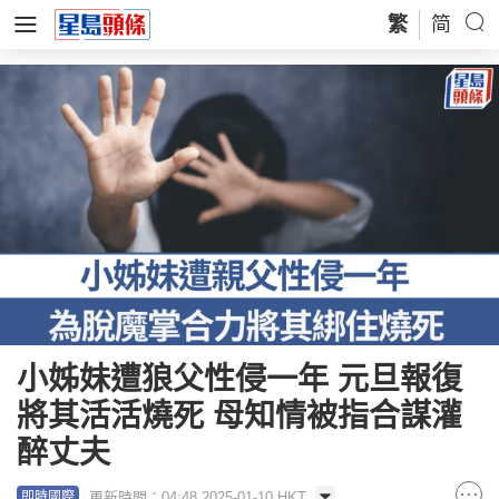
繁
简
小姊妹遭狼父性侵一年 元旦報復
將其活活燒死 母知情被指合謀灌
醉丈夫
更新時間：04:48 2025-01-10 HKT
即時國際