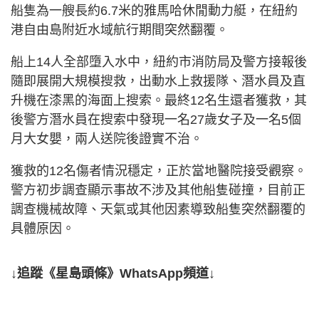
船隻為一艘長約6.7米的雅馬哈休閒動力艇，在紐約
港自由島附近水域航行期間突然翻覆。
船上14人全部墮入水中，紐約市消防局及警方接報後
隨即展開大規模搜救，出動水上救援隊、潛水員及直
升機在漆黑的海面上搜索。最終12名生還者獲救，其
後警方潛水員在搜索中發現一名27歲女子及一名5個
月大女嬰，兩人送院後證實不治。
獲救的12名傷者情況穩定，正於當地醫院接受觀察。
警方初步調查顯示事故不涉及其他船隻碰撞，目前正
調查機械故障、天氣或其他因素導致船隻突然翻覆的
具體原因。
↓追蹤《星島頭條》WhatsApp頻道↓