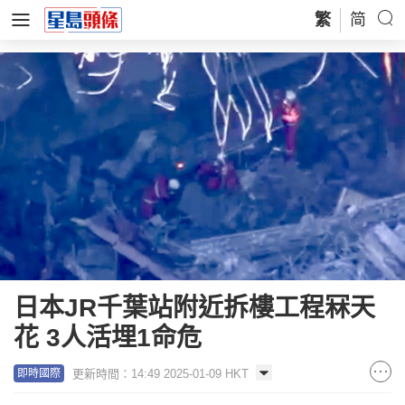
繁
简
日本JR千葉站附近拆樓工程冧天
花 3人活埋1命危
更新時間：14:49 2025-01-09 HKT
即時國際