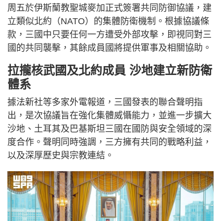
周五於伊斯蘭教聖城麥加正式簽署共同防御協議，建
立類似北約（NATO）的集體防衛機制。根據協議條
款，三國中只要任何一方遭受外部攻擊，即視同對三
國的共同襲擊，其餘成員國將提供軍事及相關協助。
拉攏核武國及北約成員 沙地建立新防衛
體系
據法新社等多家外電報道，三國發表的聯合聲明指
出，是次協議旨在強化集體威懾能力，並進一步擴大
沙地、土耳其及巴基斯坦三國在國防與安全領域的深
度合作。聲明同時強調，三方擁有共同的戰略利益，
以及深厚歷史與宗教連結。