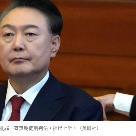
亂罪一審無期徒刑判決，提出上訴。（美聯社）