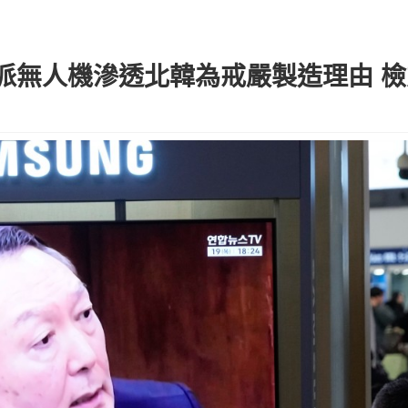
派無人機滲透北韓為戒嚴製造理由 檢