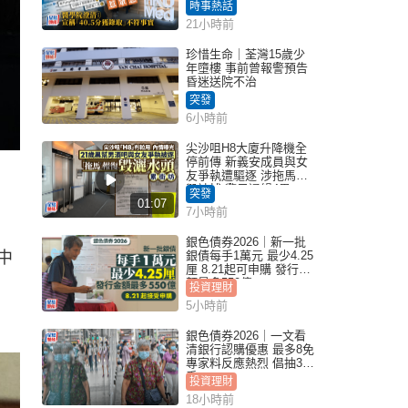
怒 醫學院澄清：宣稱
時事熱話
「40.5分獲錄取」不符事
21小時前
實｜Juicy叮
珍惜生命｜荃灣15歲少
年墮樓 事前曾報警預告
昏迷送院不治
突發
6小時前
尖沙咀H8大廈升降機全
停前傳 新義安成員與女
友爭執遭驅逐 涉拖馬刑
毀被捕 警另通緝4男
突發
01:07
7小時前
銀色債券2026｜新一批
中
銀債每手1萬元 最少4.25
厘 8.21起可申購 發行金
額最多550億
投資理財
5小時前
銀色債券2026｜一文看
清銀行認購優惠 最多8免
專家料反應熱烈 倡抽30
手
投資理財
18小時前