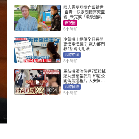
陳志雲哽咽憶亡母離世
自責一決定間接害死至
親 未完成「最後通話」
一生遺憾
影視圈
6小時前
冷氣機︱網傳全日長開
更慳電慳錢？ 電力部門
教4招聰明用法
即時中國
8小時前
馬航機師涉偷運7萬粒搖
頭丸最高臨死刑 印尼公
開落網過程片 大安旨意
豈料敗露
即時國際
00:34
5小時前