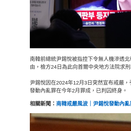
南韓前總統尹錫悅被指控下令無人機滲透北
由，檢方24日為此向首爾中央地方法院求刑
尹錫悅因在2024年12月3日突然宣布戒
發動內亂罪在今年2月罪成，已判囚終身。
相關新聞：
南韓戒嚴風波｜尹錫悅發動內亂罪