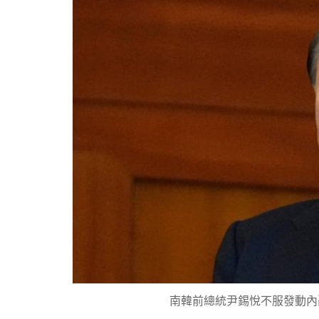
南韓前總統尹錫悅不服發動內