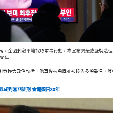
韓，企圖刺激平壤採取軍事行動，為宣布緊急戒嚴製造理
30年。
嚴，引發極大政治動盪，他事後被免職並被控告多項罪名，其
成判無期徒刑 金龍顯囚30年