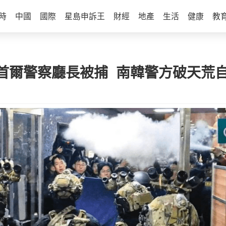
時
中國
國際
星島申訴王
財經
地產
生活
健康
教
首爾警察廳長被捕 南韓警方破天荒