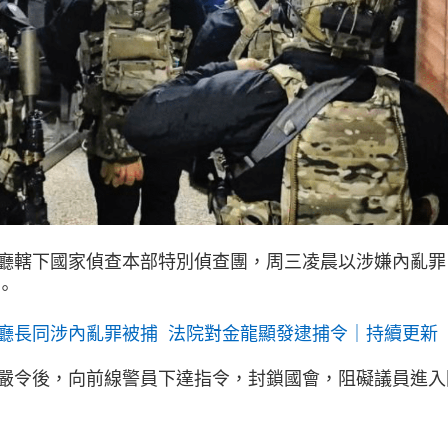
廳轄下國家偵查本部特別偵查團，周三凌晨以涉嫌內亂罪
。
廳長同涉內亂罪被捕
法院對金龍顯發逮捕令｜持續更新
嚴令後，向前線警員下達指令，封鎖國會，阻礙議員進入