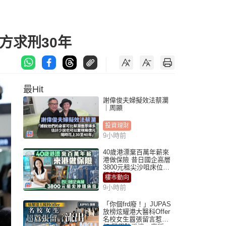
方求刑30年
最Hit
謝偉俊夫婦擬效法蔡瀾
｜周顯
投資理財
9小時前
40歲港漂棄百萬年薪來
港做保險 昔日國企高層
3800元租尖沙咀床位｜
租盤Million
樓市動向
9小時前
「你個frd廢！」JUPAS
放榜炫耀港大醫科Offer
名校女生囂張留言惹眾