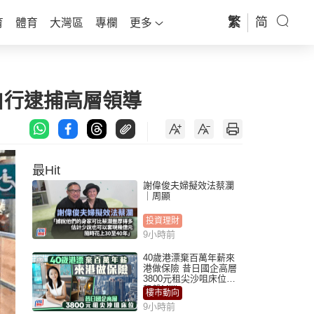
繁
简
育
體育
大灣區
專欄
更多
自行逮捕高層領導
最Hit
謝偉俊夫婦擬效法蔡瀾
｜周顯
投資理財
9小時前
40歲港漂棄百萬年薪來
港做保險 昔日國企高層
3800元租尖沙咀床位｜
租盤Million
樓市動向
9小時前