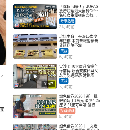
「你個frd廢！」JUPAS
放榜炫耀港大醫科Offer
名校女生囂張留言惹眾
怒 醫學院澄清：宣稱
時事熱話
「40.5分獲錄取」不符事
21小時前
實｜Juicy叮
珍惜生命｜荃灣15歲少
年墮樓 事前曾報警預告
昏迷送院不治
突發
6小時前
尖沙咀H8大廈升降機全
停前傳 新義安成員與女
友爭執遭驅逐 涉拖馬刑
，
毀被捕 警另通緝4男
突發
01:07
7小時前
銀色債券2026｜新一批
銀債每手1萬元 最少4.25
厘 8.21起可申購 發行金
國
額最多550億
投資理財
5小時前
銀色債券2026｜一文看