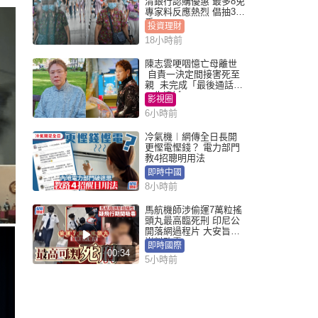
清銀行認購優惠 最多8免
專家料反應熱烈 倡抽30
手
投資理財
18小時前
陳志雲哽咽憶亡母離世
自責一決定間接害死至
親 未完成「最後通話」
一生遺憾
影視圈
6小時前
冷氣機︱網傳全日長開
更慳電慳錢？ 電力部門
教4招聰明用法
即時中國
8小時前
馬航機師涉偷運7萬粒搖
頭丸最高臨死刑 印尼公
開落網過程片 大安旨意
豈料敗露
即時國際
00:34
5小時前