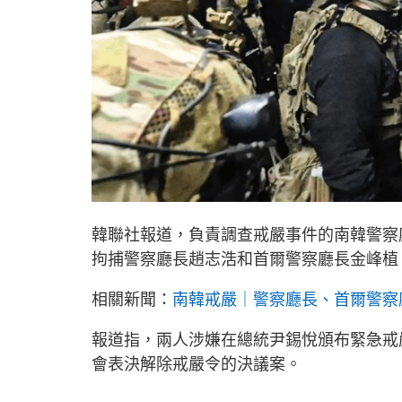
韓聯社報道，負責調查戒嚴事件的南韓警察
拘捕警察廳長趙志浩和首爾警察廳長金峰植
相關新聞：
南韓戒嚴｜警察廳長、首爾警察
報道指，兩人涉嫌在總統尹錫悅頒布緊急戒
會表決解除戒嚴令的決議案。