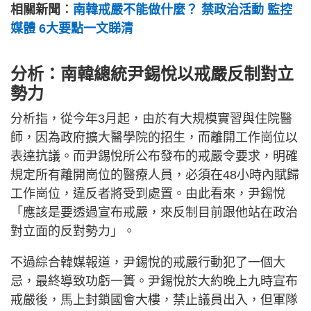
相關新聞︰
南韓戒嚴不能做什麼？ 禁政治活動 監控
媒體 6大要點一文睇清
分析：南韓總統尹錫悅以戒嚴反制對立
勢力
分析指，從今年3月起，由於有大規模實習與住院醫
師，因為政府擴大醫學院的招生，而離開工作崗位以
表達抗議。而尹錫悅所公布發布的戒嚴令要求，明確
規定所有離開崗位的醫療人員，必須在48小時內賦歸
工作崗位，違反者將受到處置。由此看來，尹錫悅
「應該是要透過宣布戒嚴，來反制目前跟他站在政治
對立面的反對勢力」。
不過綜合韓媒報道，尹錫悅的戒嚴行動犯了一個大
忌，最終導致功虧一簣。尹錫悅於大約晚上九時宣布
戒嚴後，馬上封鎖國會大樓，禁止議員出入，但軍隊