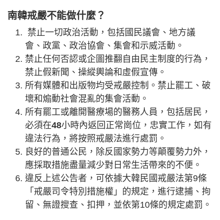
南韓戒嚴不能做什麼？
禁止一切政治活動，包括國民議會、地方議
會、政黨、政治協會、集會和示威活動。
禁止任何否認或企圖推翻自由民主制度的行為，
禁止假新聞、操縱輿論和虛假宣傳。
所有媒體和出版物均受戒嚴控制。禁止罷工、破
壞和煽動社會混亂的集會活動。
所有罷工或離開醫療場的醫務人員，包括居民，
必須在
48
小時內返回正常崗位，忠實工作，如有
違法行為，將按照戒嚴法進行處罰。
良好的普通公民，除反國家勢力等顛覆勢力外，
應採取措施盡量減少對日常生活帶來的不便。
違反上述公告者，可依據大韓民國戒嚴法第9條
「戒嚴司令特別措施權」的規定，進行逮捕、拘
留、無證搜查、扣押，並依第10條的規定處罰。