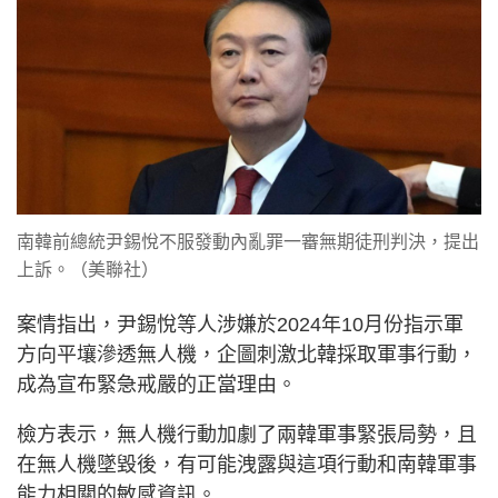
南韓前總統尹錫悅不服發動內亂罪一審無期徒刑判決，提出
上訴。（美聯社）
案情指出，尹錫悅等人涉嫌於2024年10月份指示軍
方向平壤滲透無人機，企圖刺激北韓採取軍事行動，
成為宣布緊急戒嚴的正當理由。
檢方表示，無人機行動加劇了兩韓軍事緊張局勢，且
在無人機墜毀後，有可能洩露與這項行動和南韓軍事
能力相關的敏感資訊。