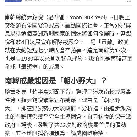
南韓總統尹錫悅（윤석열，Yoon Suk Yeol）3日晚上
突然頒布全國緊急戒嚴，轟動國際社會，正當外界屏
息以待這個亞洲新興國家的國運將如何發展時，尹錫
悅卻於4日凌晨宣布解除戒嚴令，一場「肅敵」政變
就在大約短短七小時間倉卒落幕。這是南韓第17次，
也是自1980年以來首次緊急戒嚴，恐怕也是南韓甚至
全球「最短命」的戒嚴。
南韓戒嚴起因是「朝小野大」？
臉書粉專「韓半島新聞平台」整理了這次南韓戒嚴事
件簿，指尹錫悅緊急宣布戒嚴，理由是「朝小野
大」，即在野黨勢力大於政府。分析指，由進步派為
主的在野陣營幾乎完全主導國會，自尹錫悅的保守派
政府上場後，發動了共22次對政府機關首長的彈劾
案，並不斷阻擋各項預算，造成國政麻痺。