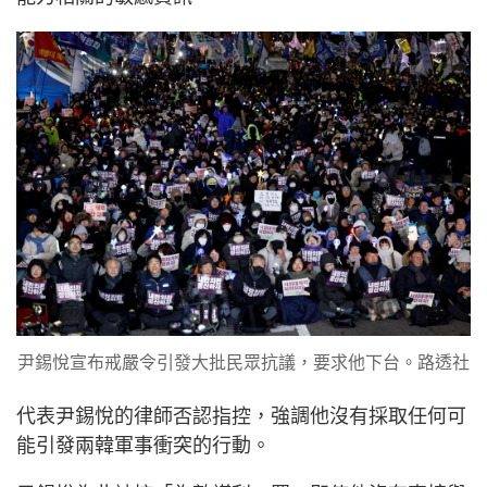
尹錫悅宣布戒嚴令引發大批民眾抗議，要求他下台。路透社
代表尹錫悅的律師否認指控，強調他沒有採取任何可
能引發兩韓軍事衝突的行動。