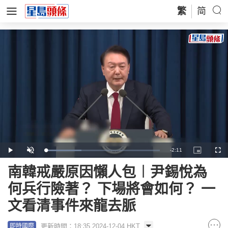
繁
简
Remaining
-
2:11
Loaded
:
Play
Unmute
Picture-
Full
31.15%
in-
Picture
Time
南韓戒嚴原因懶人包︱尹錫悅為
何兵行險著？ 下場將會如何？ 一
文看清事件來龍去脈
更新時間：18:35 2024-12-04 HKT
即時國際