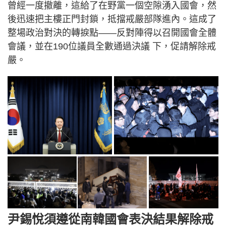
曾經一度撤離，這給了在野黨一個空隙湧入國會，然
後迅速把主樓正門封鎖，抵擋戒嚴部隊進內。這成了
整場政治對決的轉捩點——反對陣得以召開國會全體
會議，並在190位議員全數通過決議 下，促請解除戒
嚴。
尹錫悅須遵從南韓國會表決結果解除戒