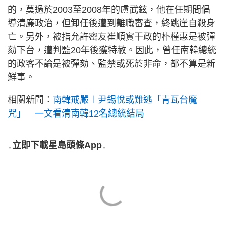
的，莫過於2003至2008年的盧武鉉，他在任期間倡
導清廉政治，但卸任後遭到離職審查，終跳崖自殺身
亡。另外，被指允許密友崔順實干政的朴槿惠是被彈
劾下台，遭判監20年後獲特赦。因此，曾任南韓總統
的政客不論是被彈劾、監禁或死於非命，都不算是新
鮮事。
相關新聞：
南韓戒嚴︱尹錫悅或難逃「青瓦台魔
咒」 一文看清南韓12名總統結局
↓立即下載星島頭條App↓