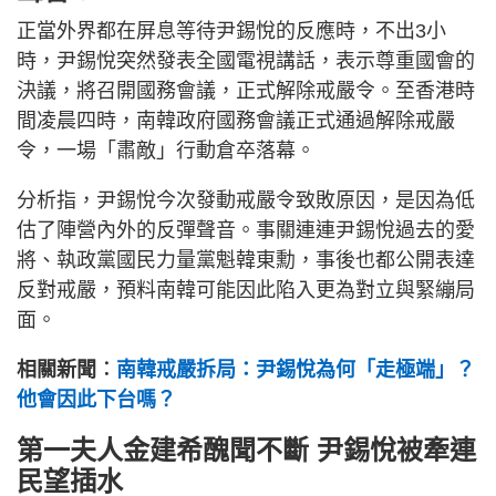
正當外界都在屏息等待尹錫悅的反應時，不出3小
時，尹錫悅突然發表全國電視講話，表示尊重國會的
決議，將召開國務會議，正式解除戒嚴令。至香港時
間凌晨四時，南韓政府國務會議正式通過解除戒嚴
令，一場「肅敵」行動倉卒落幕。
分析指，尹錫悅今次發動戒嚴令致敗原因，是因為低
估了陣營內外的反彈聲音。事關連連尹錫悅過去的愛
將、執政黨國民力量黨魁韓東勳，事後也都公開表達
反對戒嚴，預料南韓可能因此陷入更為對立與緊繃局
面。
相關新聞︰
南韓戒嚴拆局：尹錫悅為何「走極端」？
他會因此下台嗎？
第一夫人金建希醜聞不斷 尹錫悅被牽連
民望插水