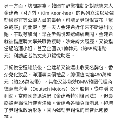
另一方面，坊間認為，韓國在野黨推動針對總統夫人
金建希（김건희，Kim Keon-hee）的系列立法以及彈
劾檢察官等公職人員的舉動，可能是尹錫悅宣布「緊
急戒嚴」的關鍵。第一夫人金建希近年來不斷爆出收
賄、干政等醜聞。早在尹錫悅競選總統期間，金建希
就被指應聘大學兼職教授時，涉嫌誇大履歷，又被指
當過陪酒小姐，甚至企圖以1億韓元（約55萬港幣
元）利誘記者為丈夫尹錫悅助選。
尹錫悅當選總統後，金建希又被爆出收受名牌包、香
奈兒化妝品、洋酒等高價禮品，總價值高達480萬韓
元（約2.6萬港幣），其後又涉嫌炒BMW韓國代理商
德意志汽車（Deutsch Motors）公司股價，從中賺取
利潤，當時國會還通過《金建希特別檢察法》，但最
終被尹錫悅行使否決權。金建希各種負面消息，拖垮
了尹錫悅政治形象，國內彈劾尹錫悅的聲音此起彼
落。