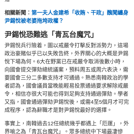
相關新聞︰
第一夫人金建希「收賄、干政」醜聞纏身
尹錫悅被老婆拖垮政權？
尹錫悅恐難逃「青瓦台魔咒」
尹錫悅兵行險着，圖以戒嚴令打擊反對派勢力，這場
政治豪賭似乎已以失敗告終，外界關心的大概是尹錫
悅下場為何。6大在野黨已在戒嚴令取消後數小時，
向國會提交彈劾總統議案，預料周五或周六表決，需
要國會三分二多數支持才可通過。熟悉南韓政治的學
者認為，國會議員當晚能輕易投票通過要求解除戒嚴
令，相信亦很大可能也得到足夠支持通過彈劾。學者
又指，國會通過彈劾尹錫悅後，或需4至5個月才可完
成程序，認為辭職才是對尹錫悅最好的選擇。
事實上，南韓過去12任總統幾乎都遇上「厄運」，外
界喻之為「青瓦台魔咒」。眾多總統中下場最凄慘