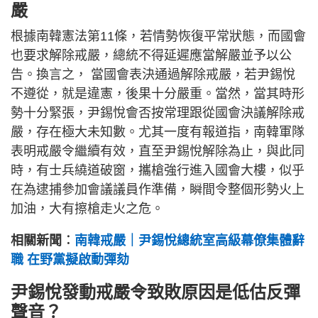
嚴
根據南韓憲法第11條，若情勢恢復平常狀態，而國會
也要求解除戒嚴，總統不得延遲應當解嚴並予以公
告。換言之， 當國會表決通過解除戒嚴，若尹錫悅
不遵從，就是違憲，後果十分嚴重。當然，當其時形
勢十分緊張，尹錫悅會否按常理跟從國會決議解除戒
嚴，存在極大未知數。尤其一度有報道指，南韓軍隊
表明戒嚴令繼續有效，直至尹錫悅解除為止，與此同
時，有士兵繞道破窗，攜槍強行進入國會大樓，似乎
在為逮捕參加會議議員作準備，瞬間令整個形勢火上
加油，大有擦槍走火之危。
相關新聞︰
南韓戒嚴｜尹錫悅總統室高級幕僚集體辭
職 在野黨擬啟動彈劾
尹錫悅發動戒嚴令致敗原因是低估反彈
聲音？