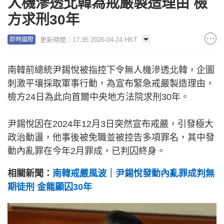
人機滲透北韓為戒嚴製造理由 檢
方求刑30年
更新時間：17:35 2026-04-24 HKT
即時國際
南韓前總統尹錫悅被指控下令無人機滲透北韓，企圖
刺激平壤採取軍事行動，為宣布緊急戒嚴製造理由，
檢方24日為此向首爾中央地方法院求刑30年。
尹錫悅因在2024年12月3日突然宣布戒嚴，引發極大
政治動盪，他事後被免職並被控告多項罪名，其中發
動內亂罪在今年2月罪成，已判囚終身。
相關新聞：
南韓戒嚴風波｜尹錫悅發動內亂罪成判無
期徒刑 金龍顯囚30年