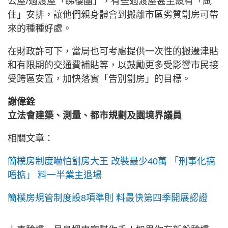
公屋/過渡屋「睇樓團」，有些過渡屋甚至設有「試
住」安排，讓他們親身體會到搬離市區劣質劏房可帶
來的種種好處。
在財政許可下，當局也可考慮提供一次性的搬遷津貼
和有限期的交通費補貼等，以鼓勵更多受影響市民接
受跨區安置，加快落實「告別劏房」的目標。
謝偉銓
立法會建築、測量、都市規劃及園境界議員
相關文章：
簡樸房制度嚇怕劏房大王 改裝最少40萬 「刑事化搞
唔掂」 料一半業主退場
簡樸房規管制度設8項準則 料最快第四季開展認證