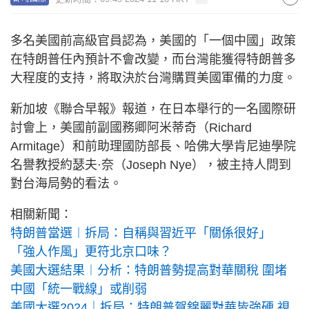
多名美國前高級官員認為，美國的「一個中國」政策
在特朗普任內預計不會改變，而台灣能獲得特朗普多
大程度的支持，將取決於台灣購買美國軍備的力度。
新加坡《聯合早報》報道，在日本舉行的一名國際研
討會上，美國前副國務卿阿米蒂奇（Richard
Armitage）和前助理國防部長、哈佛大學肯尼迪學院
名譽教授約瑟夫·奈（Joseph Nye），被主持人問到
對台海局勢的看法。
相關新聞：
特朗普當選︱拆局：自稱與習近平「關係很好」
「強人作風」更符北京口味？
美國大選結果︱分析：特朗普勢提高對華關稅 圍堵
中國「統一戰線」或削弱
美國大選2024｜拆局：特朗普賀錦麗對華皆強硬 視