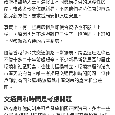
政府指該類人士可選擇由不同機構提供的過渡性房
屋，惟後者較多位處新界，不像他們現時住開的市區
劏房般方便，要求當局安排原區安置。
事實上，有一些劏房租戶即使合資格也不願「上
樓」，原因也是不想搬離已居住了一段時間、上班和
上學都較為方便的市區劏房。
隨着香港的公共交通網絡不斷擴展，跨區返班返學已
不像十多二十年前般艱辛。不少新界新發展區的居住
環境和社區配套，往往比舊樓林立、環境擠逼的港九
市區更為完善。唯一考慮是交通費和時間問題，但住
戶卻能省回公屋/過渡屋與市區劏房的龐大租金差
距。
交通費和時間是考慮問題
政府應加強向劏房租戶發放相關正面資訊，多辦一些