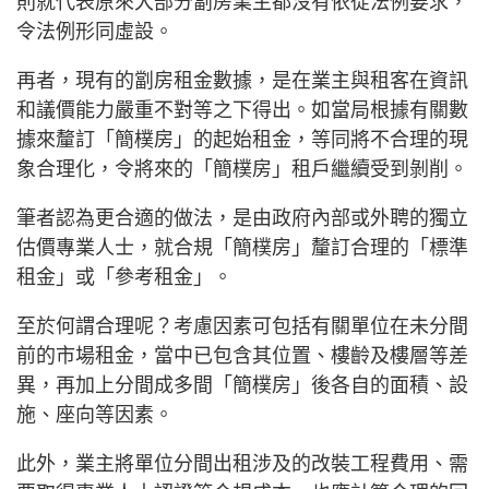
則就代表原來大部分劏房業主都沒有依從法例要求，
令法例形同虛設。
再者，現有的劏房租金數據，是在業主與租客在資訊
和議價能力嚴重不對等之下得出。如當局根據有關數
據來釐訂「簡樸房」的起始租金，等同將不合理的現
象合理化，令將來的「簡樸房」租戶繼續受到剝削。
筆者認為更合適的做法，是由政府內部或外聘的獨立
估價專業人士，就合規「簡樸房」釐訂合理的「標準
租金」或「參考租金」。
至於何謂合理呢？考慮因素可包括有關單位在未分間
前的市場租金，當中已包含其位置、樓齡及樓層等差
異，再加上分間成多間「簡樸房」後各自的面積、設
施、座向等因素。
此外，業主將單位分間出租涉及的改裝工程費用、需