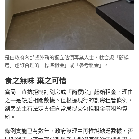
是由政府內部或外聘的獨立估價專業人士，就合規「簡樸
房」釐訂合理的「標準租金」或「參考租金」。
食之無味 棄之可惜
當局一直抗拒制訂劏房或「簡樸房」起始租金，理由
之一是缺乏相關數據。但根據現行的劏房租管條例，
劏房業主有法定責任向當局提交包括租金等租約資
料。
條例實施已有數年，政府沒理由再推說缺乏數據，否