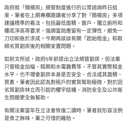
政府就「簡樸房」規管制度進行的公眾諮詢昨日結
束。筆者在上期專欄跟讀者分享了對「簡樸房」多項
建議標準的看法，包括最低面積、窗戶、獨立廁所和
樓底淨高等要求，強調當局應留有一定彈性，避免一
刀切和急於求成。今期再談談有關「起始租金」和取
締劣質劏房後的相關安置問題。
如前文所述，政府5年前提出立法規管劏房，但法案
只管租金加幅、租期和水電雜費等，不管其實際租金
水平，也不理會劏房本身是否安全、合法或其面積、
質素，筆者因此認為對租戶的實質幫助極微，對於因
劣質劏房林立而引起的樓宇結構、消防安全及公共衛
生問題更全無幫助。
有關法案當年在立法會恢復二讀時，筆者就形容法例
是食之無味，棄之可惜的雞肋。