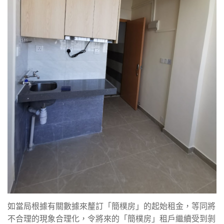
如當局根據有關數據來釐訂「簡樸房」的起始租金，等同將
不合理的現象合理化，令將來的「簡樸房」租戶繼續受到剝