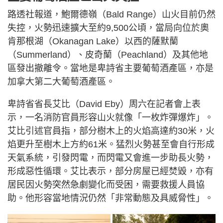
路透社報道，鮑爾德嶺（Bald Range）山火目前仍然
失控，火勢迅速擴大至約9,500公頃，當局向位於奧
肯那根湖（Okanagan Lake）以西的薩默蘭
（Summerland）、皮奇蘭（Peachland）及其他地
區發出撤離令。當地是卑詩省主要葡萄酒產區，亦是
加拿大第二大葡萄酒產區。
卑詩省省長艾比（David Eby）周六在記者會上表
示，一名消防官員形容山火就像「一枚炸彈爆炸」。
艾比引述官員指，部分樹木上的火焰高達約30米，火
焰更升至樹木上方約61米。猛烈火勢甚至會自行形成
天氣系統，引發閃電，而閃電又會進一步助長火勢，
形成惡性循環。艾比表示，部分房屋已經焚毀，亦有
居民因火勢突然急劇變化而受困，需要救援人員協
助。他形容當地情況仍然「非常動態及具威脅性」。