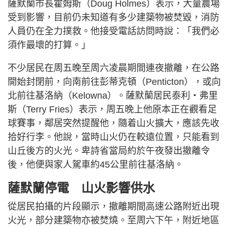
薩默蘭市長霍姆斯（Doug Holmes）表示，大量農場
受到影響，目前仍未知道有多少建築物被焚毀，消防
人員仍在全力撲救。他接受電話訪問時說：「我們必
須作最壞的打算。」
不少居民在周五晚至周六凌晨期間連夜撤離，在公路
開始封閉前，向南前往彭蒂克頓（Penticton），或向
北前往基洛納（Kelowna）。薩默蘭居民泰利・弗里
斯（Terry Fries）表示，周五晚上他原本正在觀看足
球賽事，鄰居突然提醒他，隨着山火擴大，應該先收
拾好行李。他說，當時山火仍在較遠位置，只能看到
山丘後方的火光。卑詩省當局約於午夜發出撤離令
後，他便與家人駕車約45公里前往基洛納。
薩默蘭停電 山火影響供水
從居民拍攝的片段顯示，撤離期間高速公路附近出現
火光，部分建築物亦被焚燒。至周六下午，附近地區