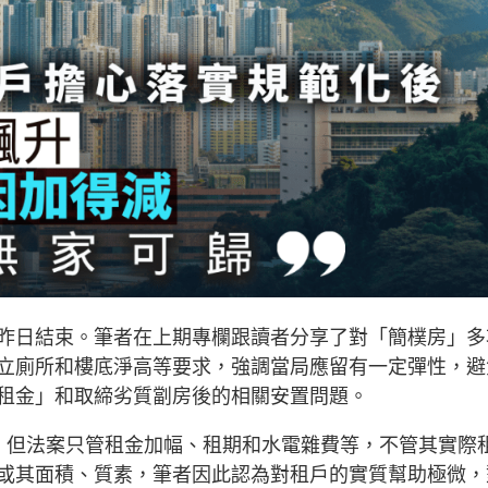
昨日結束。筆者在上期專欄跟讀者分享了對「簡樸房」多
立廁所和樓底淨高等要求，強調當局應留有一定彈性，避
租金」和取締劣質劏房後的相關安置問題。
，但法案只管租金加幅、租期和水電雜費等，不管其實際
或其面積、質素，筆者因此認為對租戶的實質幫助極微，