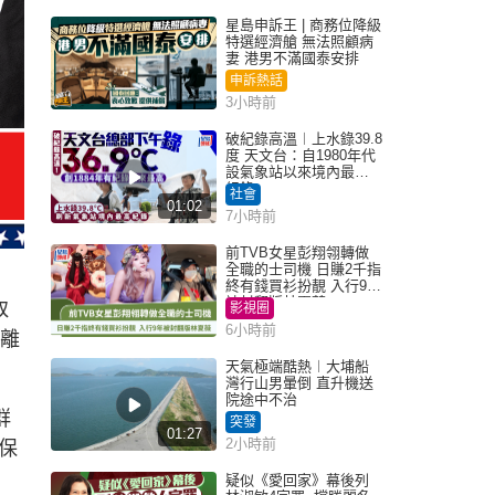
星島申訴王 | 商務位降級
特選經濟艙 無法照顧病
妻 港男不滿國泰安排
申訴熱話
3小時前
破紀錄高溫︱上水錄39.8
度 天文台：自1980年代
設氣象站以來境內最高
紀錄
社會
01:02
7小時前
前TVB女星彭翔翎轉做
全職的士司機 日賺2千指
終有錢買衫扮靚 入行9年
被封翻版林夏薇
取
影視圈
6小時前
望離
天氣極端酷熱︱大埔船
灣行山男暈倒 直升機送
院途中不治
群
突發
01:27
2小時前
保
疑似《愛回家》幕後列