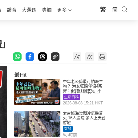
繁
简
育
體育
大灣區
專欄
更多
禮」
最Hit
中年老公係最可怕嘅生
物？ 港女狂踩伴侶4宗
罪：似拖住個乞兒 不解
為何經常去廁所 網民一
生活百科
語道破
2026-08-08 15:21 HKT
太古城海棠閣冷氣機着
火 16人送院 多人上天台
暫避
突發
5小時前