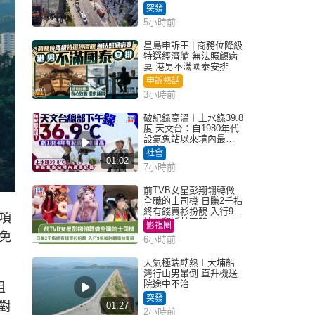
突發
5小時前
星島申訴王 | 商務位降級
特選經濟艙 無法照顧病
妻 港男不滿國泰安排
申訴熱話
3小時前
破紀錄高溫︱上水錄39.8
度 天文台：自1980年代
設氣象站以來境內最高
紀錄
社會
01:02
7小時前
前TVB女星彭翔翎轉做
全職的士司機 日賺2千指
終有錢買衫扮靚 入行9年
項
被封翻版林夏薇
影視圈
免
6小時前
天氣極端酷熱︱大埔船
灣行山男暈倒 直升機送
院途中不治
租
突發
對
01:27
2小時前