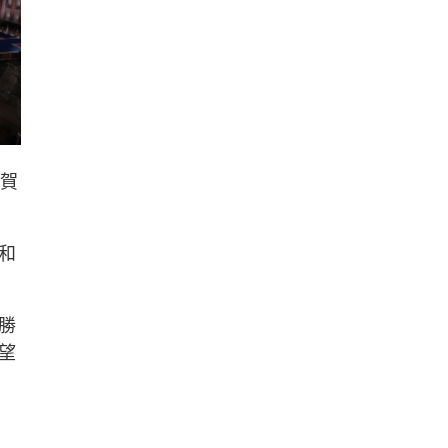
。賀
和
勝
望