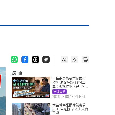
最Hit
中年老公係最可怕嘅生
物？ 港女狂踩伴侶4宗
罪：似拖住個乞兒 不解
為何經常去廁所 網民一
生活百科
語道破
2026-08-08 15:21 HKT
太古城海棠閣冷氣機着
火 16人送院 多人上天台
暫避