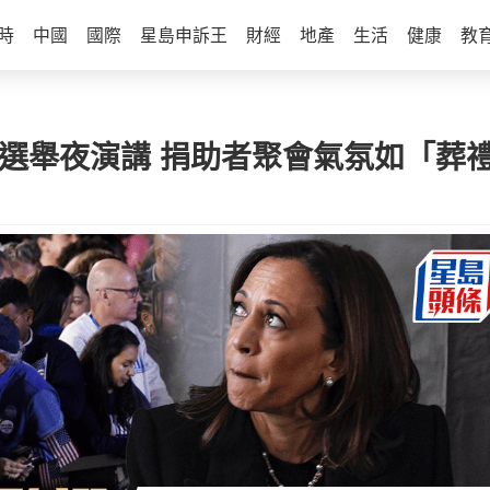
時
中國
國際
星島申訴王
財經
地產
生活
健康
教
消選舉夜演講 捐助者聚會氣氛如「葬