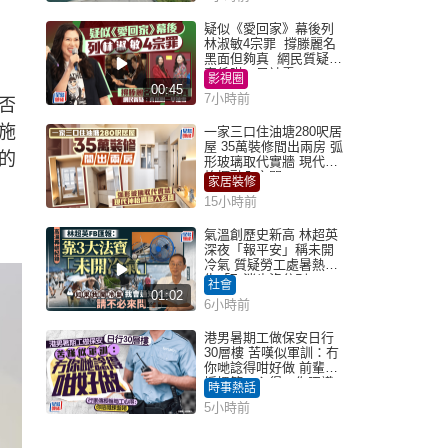
疑似《愛回家》幕後列
林淑敏4宗罪 撐滕麗名
黑面但夠真 網民質疑：
真係咁一早被雪
影視圈
00:45
7小時前
否
施
一家三口住油塘280呎居
屋 35萬裝修間出兩房 弧
的
形玻璃取代實牆 現代神
枱櫃融入玄關
家居裝修
15小時前
氣溫創歷史新高 林超英
深夜「報平安」稱未開
冷氣 質疑勞工處暑熱警
告「取消也沒分別」
社會
01:02
6小時前
港男暑期工做保安日行
30層樓 苦嘆似軍訓：冇
你哋諗得咁好做 前輩傳
授搵筍工心得：你唔識
時事熱話
揀盤啫｜Juicy叮
5小時前