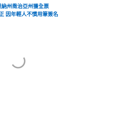
羅萊納州喬治亞州獲全票
修正 因年輕人不慣用筆簽名