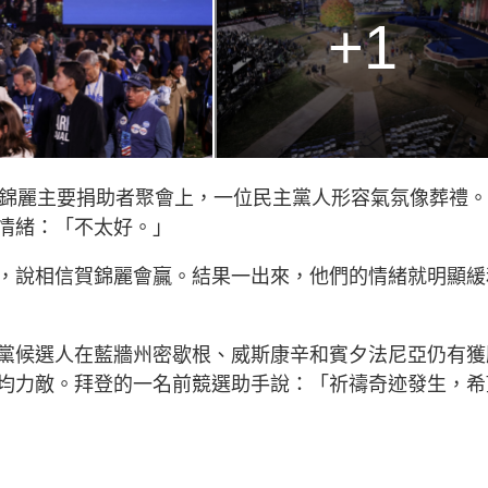
+1
賀錦麗主要捐助者聚會上，一位民主黨人形容氣氛像葬禮
情緒：「不太好。」
，說相信賀錦麗會贏。結果一出來，他們的情緒就明顯緩
黨候選人在藍牆州密歇根、威斯康辛和賓夕法尼亞仍有獲
均力敵。拜登的一名前競選助手說：「祈禱奇迹發生，希