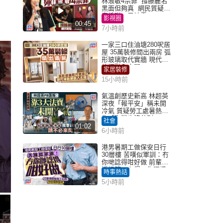
林淑敏4宗罪 撐滕麗名
黑面但夠真 網民質疑：
真係咁一早被雪
影視圈
00:45
7小時前
一家三口住油塘280呎居
屋 35萬裝修間出兩房 弧
形玻璃取代實牆 現代神
枱櫃融入玄關
家居裝修
15小時前
氣溫創歷史新高 林超英
深夜「報平安」稱未開
冷氣 質疑勞工處暑熱警
告「取消也沒分別」
社會
01:02
6小時前
港男暑期工做保安日行
30層樓 苦嘆似軍訓：冇
你哋諗得咁好做 前輩傳
授搵筍工心得：你唔識
時事熱話
揀盤啫｜Juicy叮
5小時前