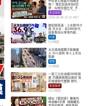
中年老公係最可怕嘅生
物？ 港女狂踩伴侶4宗
罪：似拖住個乞兒 不解
為何經常去廁所 網民一
生活百科
語道破
2026-08-08 15:21 HKT
破紀錄高溫︱上水錄39.8
度 天文台：自1980年代
設氣象站以來境內最高
紀錄
社會
01:02
5小時前
太古城海棠閣冷氣機着
火 16人送院 多人上天台
暫避
突發
3小時前
一家三口住油塘280呎居
屋 35萬裝修間出兩房 弧
形玻璃取代實牆 現代神
枱櫃融入玄關
家居裝修
13小時前
疑似《愛回家》幕後列
林淑敏4宗罪 撐滕麗名
黑面但夠真 網民質疑：