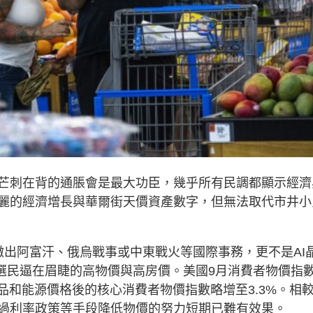
芒刺在背的通脹會是最大功臣，幾乎所有民調都顯示經濟
麗的經濟增長與華爾街天價資產數字，但無法取代市井小
撤出阿富汗、俄烏戰事或中東戰火等國際事務，更不是AI
影響選民逼在眉睫的高物價與高房價。美國9月消費者物價指
食品和能源價格後的核心消費者物價指數略增至3.3%。相
過利率政策等手段降低物價的努力短期已難有效果。