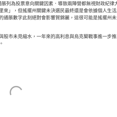
通脹列為投票意向關鍵因素．導致兩陣營都無視財政紀律
里來」，但搖擺州關鍵未決選民最終還是會依據個人生活
的通脹數字此刻絕對會影響賀錦麗，這很可能是搖擺州未
與股市未見縮水，一年來的高利息與烏克蘭戰事進一步推
。