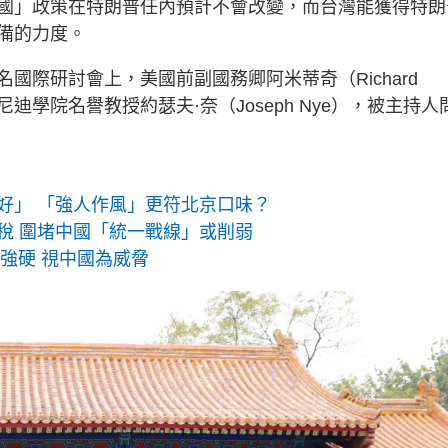
國」政策在特朗普任內預計不會改變，而台灣能獲得特朗
備的力度。
國際研討會上，美國前副國務卿阿米蒂奇（Richard
尼迪學院名譽教授約瑟夫·奈（Joseph Nye），被主持人
好」 「強人作風」更符北京口味？
稅 圍堵中國「統一戰線」或削弱
皆強硬 視中國為威脅