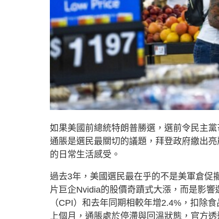
如果美國前總統特朗普勝選，選前令民主黨
通脹是選民最關切的議題，拜登政府繳出亮
的日常生活感受。
過去3年，美國選民最在乎的不是美軍倉促
片巨企Nvidia的股價奇蹟式大漲，而是
（CPI）和去年同期相較年增2.4%，扣除
上個月，通脹處於停滯與回溫狀態，官方透