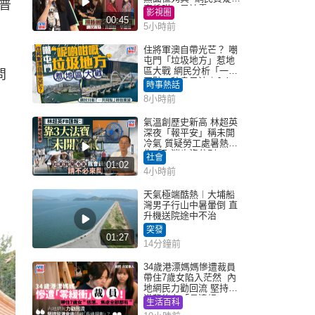
普
真係咁一早被雪
影視圈
00:45
5小時前
住將軍澳自帶光芒？ 嘲
屯門「垃圾地方」惹地
區大戰 網民分析「一共
問
同點」秒息風波｜Juicy
時事熱話
叮
8小時前
氣溫創歷史新高 林超英
深夜「報平安」稱未開
冷氣 質疑勞工處暑熱警
告「取消也沒分別」
社會
01:02
4小時前
天氣極端酷熱︱大埔船
灣男子行山中暑暈倒 直
升機送院途中不治
突發
01:27
14分鐘前
34歲港漂媽媽慘遭裁員
帶住7歲女陷入茫然 內
地網民力勸回流 堅持留
港背後有「長遠規
生活百科
劃」？