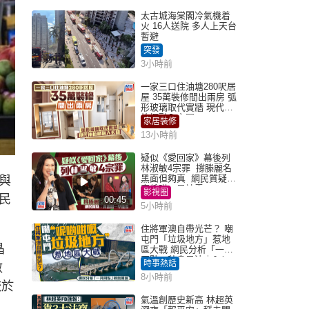
太古城海棠閣冷氣機着
火 16人送院 多人上天台
暫避
突發
3小時前
一家三口住油塘280呎居
屋 35萬裝修間出兩房 弧
形玻璃取代實牆 現代神
枱櫃融入玄關
家居裝修
13小時前
疑似《愛回家》幕後列
林淑敏4宗罪 撐滕麗名
黑面但夠真 網民質疑：
與
真係咁一早被雪
影視圈
民
00:45
5小時前
住將軍澳自帶光芒？ 嘲
屯門「垃圾地方」惹地
晶
區大戰 網民分析「一共
同點」秒息風波｜Juicy
時事熱話
數
叮
8小時前
較於
氣溫創歷史新高 林超英