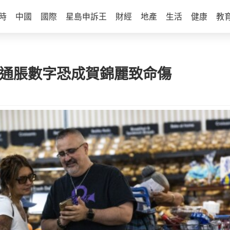
時
中國
國際
星島申訴王
財經
地產
生活
健康
教
糕通脹數字恐成賀錦麗致命傷