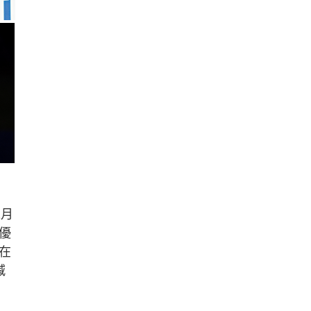
1月
優
在
減