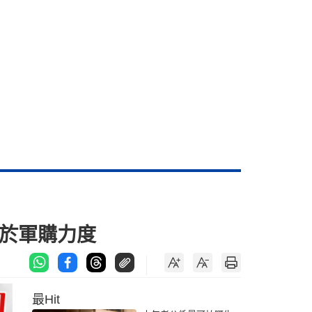
決於軍購力度
最Hit