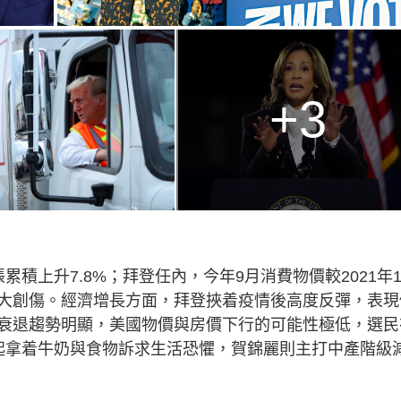
+3
積上升7.8%；拜登任內，今年9月消費物價較2021年
巨大創傷。經濟增長方面，拜登挾着疫情後高度反彈，表現
衰退趨勢明顯，美國物價與房價下行的可能性極低，選民
起拿着牛奶與食物訴求生活恐懼，賀錦麗則主打中產階級