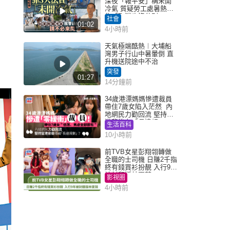
深夜「報平安」稱未開
冷氣 質疑勞工處暑熱警
告「取消也沒分別」
社會
01:02
4小時前
天氣極端酷熱︱大埔船
灣男子行山中暑暈倒 直
升機送院途中不治
突發
01:27
14分鐘前
34歲港漂媽媽慘遭裁員
帶住7歲女陷入茫然 內
地網民力勸回流 堅持留
港背後有「長遠規
生活百科
劃」？
10小時前
前TVB女星彭翔翎轉做
全職的士司機 日賺2千指
終有錢買衫扮靚 入行9年
被封翻版林夏薇
影視圈
4小時前