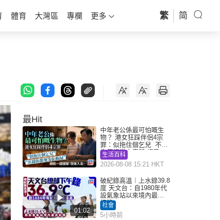
繁
简
育
體育
大灣區
專欄
更多
最Hit
中年老公係最可怕嘅生
物？ 港女狂踩伴侶4宗
罪：似拖住個乞兒 不解
為何經常去廁所 網民一
生活百科
語道破
2026-08-08 15:21 HKT
破紀錄高溫︱上水錄39.8
度 天文台：自1980年代
設氣象站以來境內最高
紀錄
社會
01:02
5小時前