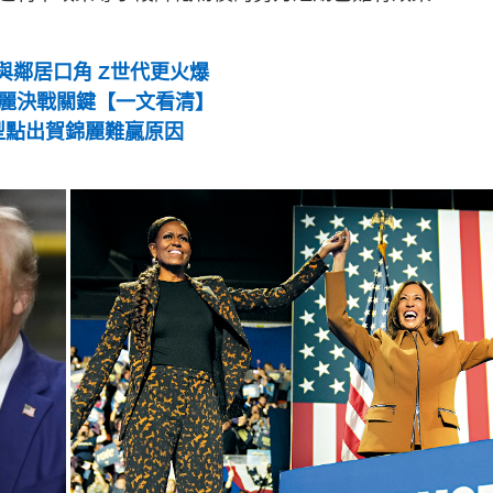
治與鄰居口角 Z世代更火爆
錦麗決戰關鍵【一文看清】
模型點出賀錦麗難贏原因