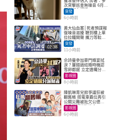
獲准養伴侶犬 房署：多
次突擊巡查無噪音 6月批
死者邨內調遷
突發
6小時前
黃大仙血案│死者預謀報
復噪音滋擾 聽到樓上單
位拉鐵閘聲 攜刀等𨋢伏
擊傷者
突發
02:38
11小時前
佘詩曼參加豪門婚宴拭
淚？屢錯過結婚時機認
雪卵都遲 立定遺囑分派
財產
影視圈
8小時前
陳凱琳育兒掀爭議狂被
翻舊帳 搭電車霸位再引
公關災難被批欠公德心
網民質疑扮貼地？
影視圈
6小時前