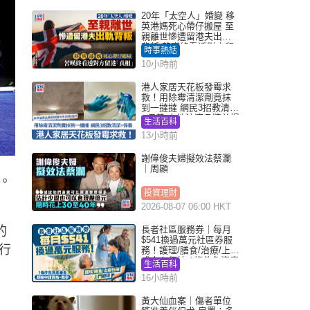
20年「太空人」婚變 移
英港媽死心帶仔搬屋 至
親離世慘遭留港夫出軌
背叛 苦嘆終看透對方留
時事熱話
港「真相」｜Juicy叮
10小時前
港人家居天花板發霉求
救！用除霉清潔劑竟抹
到一撻撻 網民3招教清潔
+保養 本地油漆品牌曾提
生活百科
醒勿用1物防變色
13小時前
謝偉俊夫婦擬效法蔡瀾
｜周顯
。
投資理財
2026-08-07 06:00 HKT
的
長者社區服務券｜每月
$541換過萬元社區券服
行
務！護理/膳食/治療/上門
或中心任揀 1條件免資產
生活百科
審查（附申請資格及教
16小時前
學）
黃大仙血案｜傷者單位