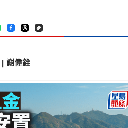
| 謝偉銓