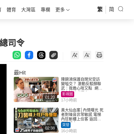
繁
简
育
體育
大灣區
專欄
更多
總司令
最Hit
陳錦鴻保護自閉兒受訪
變嗌交？ 激動反駁顏聯
武：我擔心咁又點 網民
批主持咄咄逼人
影視圈
01:20
17小時前
黃大仙血案│內情曝光 死
者對噪音非常敏感 電梯
內狂斬樓上住客 返回住
所墮樓亡
突發
02:38
16小時前