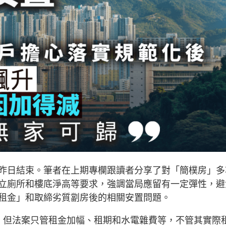
昨日結束。筆者在上期專欄跟讀者分享了對「簡樸房」多
立廁所和樓底淨高等要求，強調當局應留有一定彈性，避
租金」和取締劣質劏房後的相關安置問題。
，但法案只管租金加幅、租期和水電雜費等，不管其實際