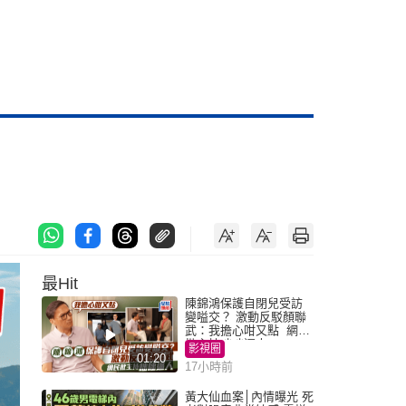
最Hit
陳錦鴻保護自閉兒受訪
變嗌交？ 激動反駁顏聯
武：我擔心咁又點 網民
批主持咄咄逼人
影視圈
01:20
17小時前
黃大仙血案│內情曝光 死