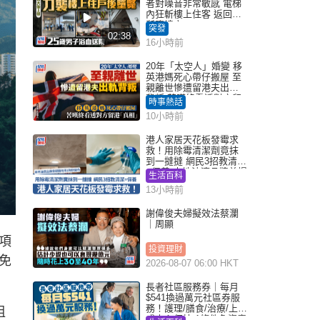
者對噪音非常敏感 電梯
內狂斬樓上住客 返回住
所墮樓亡
突發
02:38
16小時前
20年「太空人」婚變 移
英港媽死心帶仔搬屋 至
親離世慘遭留港夫出軌
背叛 苦嘆終看透對方留
時事熱話
港「真相」｜Juicy叮
10小時前
港人家居天花板發霉求
救！用除霉清潔劑竟抹
到一撻撻 網民3招教清潔
+保養 本地油漆品牌曾提
生活百科
醒勿用1物防變色
13小時前
謝偉俊夫婦擬效法蔡瀾
｜周顯
項
投資理財
免
2026-08-07 06:00 HKT
長者社區服務券｜每月
$541換過萬元社區券服
務！護理/膳食/治療/上門
租
或中心任揀 1條件免資產