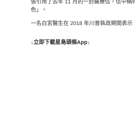
張引用了去年 11 月的一封醫療信，信中
色」。
一名白宮醫生在 2018 年川普執政期間
↓立即下載星島頭條App↓