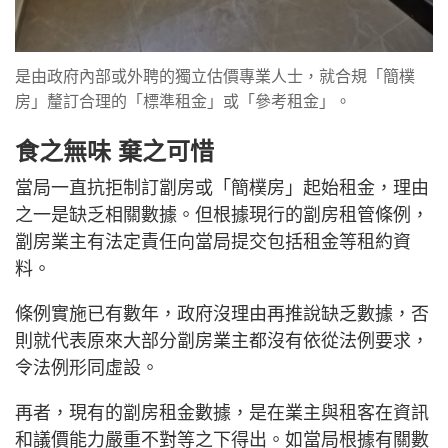
是由政府內部或外聘的獨立估價專業人士，就合規「簡樸
房」釐訂合理的「標準租金」或「參考租金」。
食之無味 棄之可惜
當局一直抗拒制訂劏房或「簡樸房」起始租金，理由
之一是缺乏相關數據。但根據現行的劏房租管條例，
劏房業主有法定責任向當局提交包括租金等租約資
料。
條例實施已有數年，政府沒理由再推說缺乏數據，否
則就代表原來大部分劏房業主都沒有依從法例要求，
令法例形同虛設。
再者，現有的劏房租金數據，是在業主與租客在資訊
和議價能力嚴重不對等之下得出。如當局根據有關數