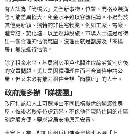
有人認為「簡樸房」是全新事物，位置、間格及裝潢
等可能差異極大，租金水平難以客觀估算。不過對於
其他更新穎、獨特的非住宅物業，例如工廠、電廠、
體育館、焚化爐，以至殯葬設施，市場人士還是可得
出一個合理的估價範圍，沒理由就是劏房及「簡樸
房」無法進行估價。
除了租金水平，基層劏房租戶也關注取締劣質劏房後
的安置問題，尤其是因種種理由而不合資格申請公
屋，但又未必有能力租住合規「簡樸房」的人士。
政府應多辦「睇樓團」
政府指該類人士可選擇由不同機構提供的過渡性房
屋，惟後者較多位處新界，不像他們現時住開的市區
劏房般方便，要求當局安排原區安置。
事實上，有一些劏房租戶即使合資格也不願「上