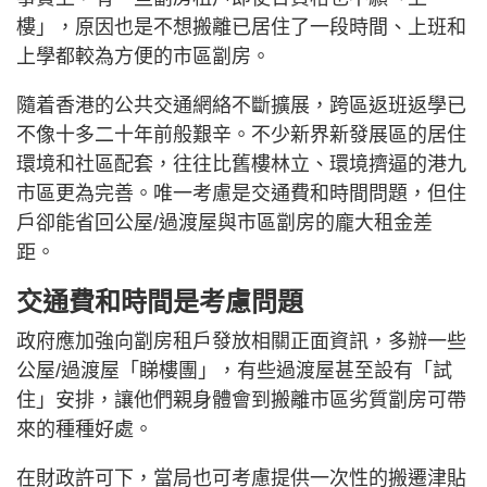
樓」，原因也是不想搬離已居住了一段時間、上班和
上學都較為方便的市區劏房。
隨着香港的公共交通網絡不斷擴展，跨區返班返學已
不像十多二十年前般艱辛。不少新界新發展區的居住
環境和社區配套，往往比舊樓林立、環境擠逼的港九
市區更為完善。唯一考慮是交通費和時間問題，但住
戶卻能省回公屋/過渡屋與市區劏房的龐大租金差
距。
交通費和時間是考慮問題
政府應加強向劏房租戶發放相關正面資訊，多辦一些
公屋/過渡屋「睇樓團」，有些過渡屋甚至設有「試
住」安排，讓他們親身體會到搬離市區劣質劏房可帶
來的種種好處。
在財政許可下，當局也可考慮提供一次性的搬遷津貼