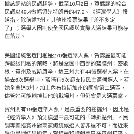
據該網站的民調趨勢，截至10月2日，賀錦麗的綜合
民調以49.4微幅領先特朗普的47.2。《經濟學人》報
道指，除前述7州，其他州投票結果「差不多定
了」；選舉人團制使全國民調與實際大選結果可能存
在落差。
美國總統當選門檻是270張選舉人票，賀錦麗最可能
跨越該門檻的策略，將是鞏固中西部的藍牆州：密歇
根、賓州及威斯康辛，這三州共有44張選舉人票。在
過去6次選舉中，藍牆有5次都支持民主黨候選人。若
她全拿這3州，加上內布拉斯加州的國會第二選區，
儘管她可能輸掉其他的戰場州，但仍會是大選贏家。
賓州則有19張選舉人票，是最重要的搖擺州，因此是
《經濟學人》預測模型中最可能的「轉折點州」。民
調專家指賓州對兩黨總統候選人皆非贏不可，而近來
幾份民調結果顯示，賀錦麗和特朗普已在賓州打平。