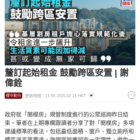
釐訂起始租金 鼓勵跨區安置 | 謝
偉銓
更新時間：11:55 2025-02-11 HKT
樓市動向
政府就「簡樸房」規管制度進行的公眾諮詢昨日結
束。筆者在上期專欄跟讀者分享了對「簡樸房」多項
建議標準的看法，包括最低面積、窗戶、獨立廁所和
樓底淨高等要求，強調當局應留有一定彈性，避免一