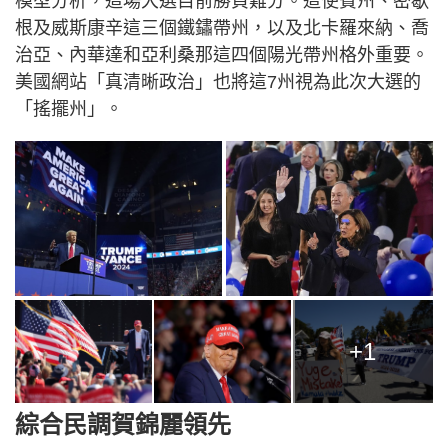
模型分析，這場大選目前勝負難分。這使賓州、密歇
根及威斯康辛這三個鐵鏽帶州，以及北卡羅來納、喬
治亞、內華達和亞利桑那這四個陽光帶州格外重要。
美國網站「真清晰政治」也將這7州視為此次大選的
「搖擺州」。
+1
綜合民調賀錦麗領先