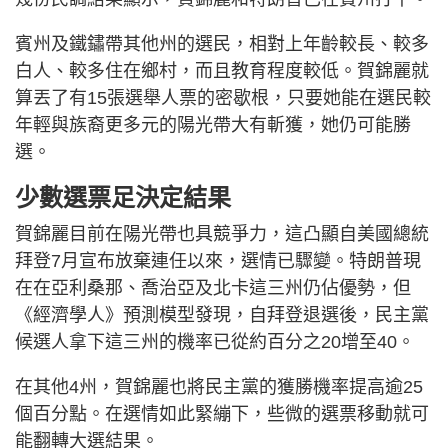
賓州及鐵鏽帶其他州的選民，相對上年齡較長、較多
白人、較多住在鄉村，而且教育程度較低。賀錦麗就
算丟了有15張選舉人票的密歇根，只要她能在選民較
年輕與族裔更多元的陽光帶大有斬獲，她仍可能勝
選。
少數選票足決定結果
賀錦麗目前在陽光帶也具競爭力，這凸顯自美國總統
拜登7月宣布放棄連任以來，選情已驟變。特朗普現
在在亞利桑那、喬治亞及北卡這三州仍佔優勢，但
《經濟學人》預測模型發現，自拜登退選後，民主黨
候選人拿下這三州的機率已從約百分之20增至40。
在其他4州，賀錦麗也將民主黨的獲勝機率提高逾25
個百分點。在選情如此緊繃下，些微的選票移動就可
能翻轉大選結果。