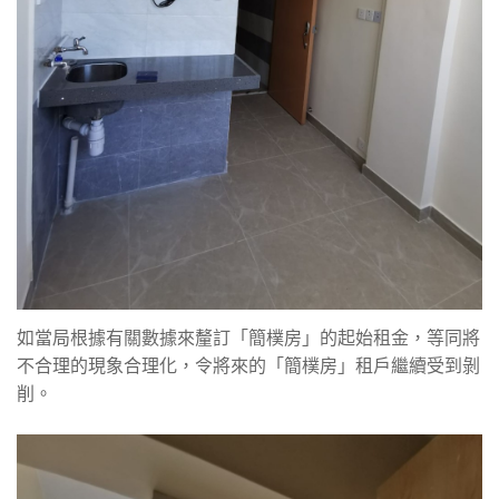
如當局根據有關數據來釐訂「簡樸房」的起始租金，等同將
不合理的現象合理化，令將來的「簡樸房」租戶繼續受到剝
削。