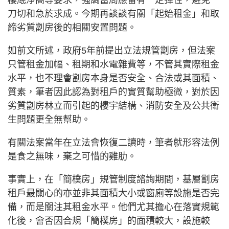
刀切和急於求成。今期再談談有關「起始租金」和取
締劣質劏房後的相關安置問題。
如前文所述，政府5年前提出立法規管劏房，但法案
只管租金加幅、租期和水電雜費等，不管其實際租金
水平，也不理會劏房本身是否安全、合法或其面積、
質素，筆者因此認為對租戶的實質幫助極微，對於因
劣質劏房林立而引起的樓宇結構、消防安全及公共衛
生問題更全無幫助。
有關法案當年在立法會恢復二讀時，筆者就形容法例
是食之無味，棄之可惜的雞肋。
事實上，在「簡樸房」規管制度諮詢期間，基層劏房
租戶最關心的亦並非其面積大小或窗廁等設施是否完
備，而是關注其租金水平。他們尤其擔心在落實規範
化後，會否因合規「簡樸房」的面積較大，設施較