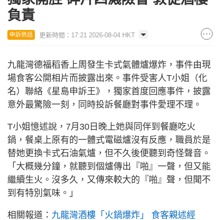
負責
更新時間：17:21 2026-08-04 HKT
申訴熱話
九龍灣德福稻香上周發生卡式氣體爐爆炸，事件由現
場食客公開相片而披露出來。事件受害人T小姐（化
名）聯絡《星島申訴王》，獨家首度回應事件，披露
意外最驚險一刻，同時投訴餐廳對事件愛理不理。
T小姐憶述說，7月30日晚上她與同伴到餐廳吃火
鍋，餐桌上原有的一體式電磁爐沒有反應，職員於是
替她更換卡式石油氣爐，但不久後便聽到奇怪聲音。
「大概幾分鐘，就聽到個爐傳出『啪』一聲，但又能
繼續生火。沒多久，又傳來較大的『啪』聲，但聞不
到有特別氣味。」
相關報道：
九龍灣酒樓「火鍋爆炸」 食客親述經