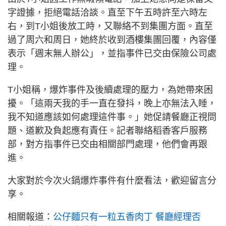
字證據，拒絕電話洽談。直至下午五時許至六時左
右，到T小姐後放工時，又聯絡不到集團方面。直至
過了周六和周日，她終於收到酒樓集團回覆，內容僅
表示「週末無人辦公」，並指事件已交由保險公司處
理。
T小姐稱，爆炸事件及後續處理的壓力，為她帶來困
擾。「這兩天我的手一直在發抖，晚上亦無法入睡，
我不知道應該如何處理這件事。」她促請餐廳正視問
題、道歉及負起應有責任。記者聯絡稻香客戶服務
部，對方指事件已交由相關部門處理，他們會再跟
進。
大家對於今次火鍋爆炸事件有什麼看法，歡迎留言分
享。
相關報道：
公仔麵只有一粒五香肉丁 餐廳經理否