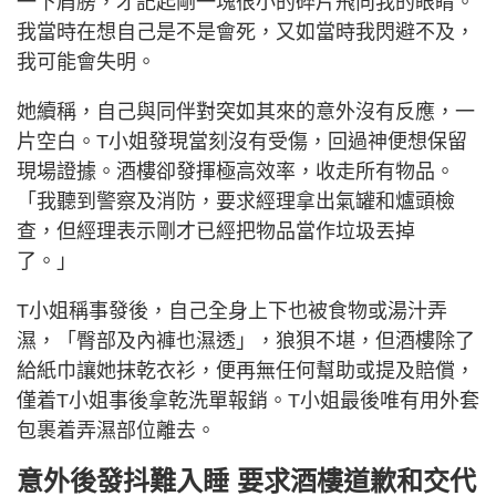
一下肩膀，才記起剛一塊很小的碎片飛向我的眼睛。
我當時在想自己是不是會死，又如當時我閃避不及，
我可能會失明。
她續稱，自己與同伴對突如其來的意外沒有反應，一
片空白。T小姐發現當刻沒有受傷，回過神便想保留
現場證據。酒樓卻發揮極高效率，收走所有物品。
「我聽到警察及消防，要求經理拿出氣罐和爐頭檢
查，但經理表示剛才已經把物品當作垃圾丟掉
了。」
T小姐稱事發後，自己全身上下也被食物或湯汁弄
濕，「臀部及內褲也濕透」，狼狽不堪，但酒樓除了
給紙巾讓她抹乾衣衫，便再無任何幫助或提及賠償，
僅着T小姐事後拿乾洗單報銷。T小姐最後唯有用外套
包裹着弄濕部位離去。
意外後發抖難入睡 要求酒樓道歉和交代