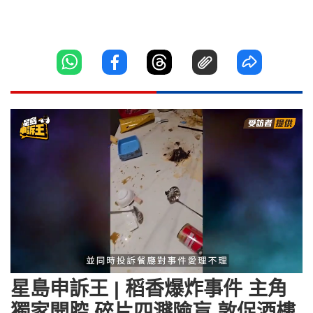
Loaded
:
Unmute
23.35%
星島申訴王 | 稻香爆炸事件 主角
獨家開腔 碎片四濺險盲 敦促酒樓