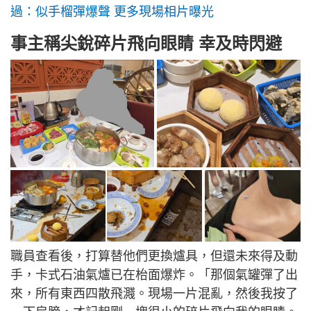
過：似手榴彈爆聲 更多現場相片曝光
事主稱尖銳碎片飛向眼睛 幸及時閃避
職員查看後，打算替他們更換爐具，但還未來得及動
手，卡式石油氣爐已在枱面爆炸。「那個氣罐彈了出
來，所有東西四散飛濺。現場一片混亂，然後我按了