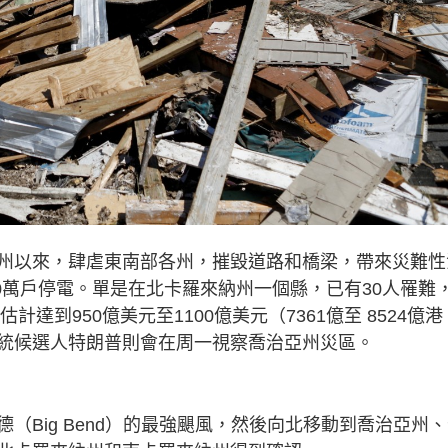
州以來，肆虐東南部各州，摧毀道路和橋梁，帶來災難性
70萬戶停電。單是在北卡羅來納州一個縣，已有30人罹難
達到950億美元至1100億美元（7361億至 8524億港
統候選人特朗普則會在周一視察喬治亞州災區。
（Big Bend）的最強颶風，然後向北移動到喬治亞州