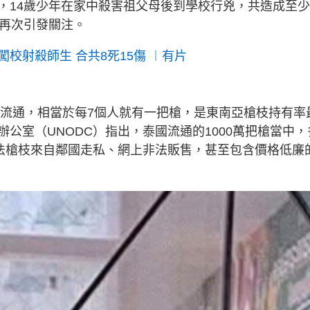
，14歲少年在家中殺害祖父母後到學校行兇，共造成至少
題再次引發關注。
校射殺師生 合共8死15傷 ︱有片
槍流通，相當於每7個人就有一把槍，是東南亞槍枝持有率
公室（UNODC）指出，泰國流通的1000萬把槍當中，
非法槍枝來自鄰國走私、網上非法販售，甚至包含價格低廉