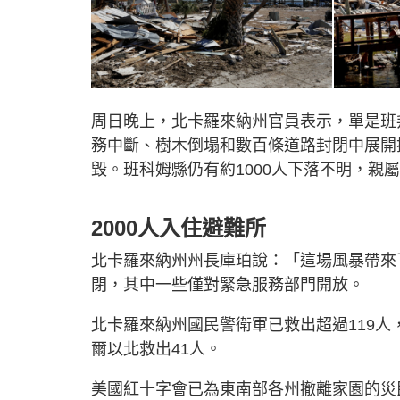
周日晚上，北卡羅來納州官員表示，單是班
務中斷、樹木倒塌和數百條道路封閉中展開
毀。班科姆縣仍有約1000人下落不明，親
2000人入住避難所
北卡羅來納州州長庫珀說：「這場風暴帶來
閉，其中一些僅對緊急服務部門開放。
北卡羅來納州國民警衛軍已救出超過119
爾以北救出41人。
美國紅十字會已為東南部各州撤離家園的災民