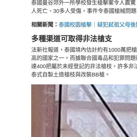
泰國曼谷郊外一所學校發生槍擊案令人震驚
人死亡、30多人受傷，事件令泰國槍械問
相關新聞：
泰國校園槍擊｜疑犯弒祖父母後闖
多種渠道可取得非法槍支
法新社報道，泰國境內估計約有1000萬把
高的國家之一。而據聯合國毒品和犯罪問題辦
達400把屬於未經登記的非法槍枝，許多
泰式自製土造槍枝與改裝BB槍。