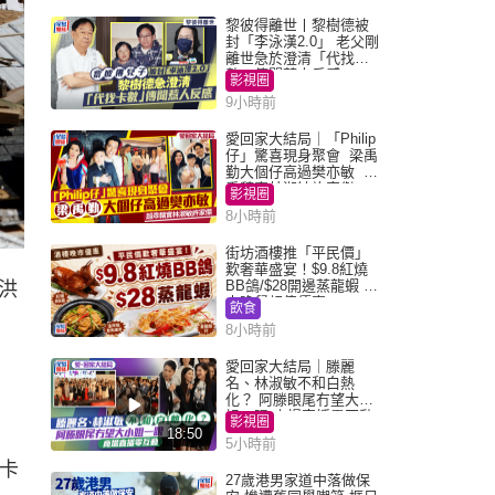
黎彼得離世丨黎樹德被
封「李泳漢2.0」 老父剛
離世急於澄清「代找卡
數」傳聞惹人反感
影視圈
9小時前
愛回家大結局｜「Philip
仔」驚喜現身聚會 梁禹
勤大個仔高過樊亦敏 超
乖黐實林淑敏許家傑
影視圈
8小時前
街坊酒樓推「平民價」
歎奢華盛宴！$9.8紅燒
BB鴿/$28開邊蒸龍蝦 3
洪
大晚餐超值優惠
飲食
，
8小時前
愛回家大結局｜滕麗
名、林淑敏不和白熱
化？ 阿滕眼尾冇望大小
姐一眼 商場直播零互動
影視圈
18:50
5小時前
、卡
27歲港男家道中落做保