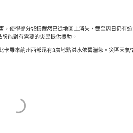
害，使得部分城鎮儼然已從地圖上消失，截至周日仍有逾
設法盼能對有需要的災民提供援助。
北卡羅來納州西部還有3處地點洪水依舊湍急。災區天氣