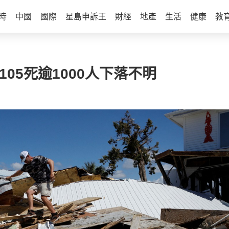
時
中國
國際
星島申訴王
財經
地產
生活
健康
教
05死逾1000人下落不明