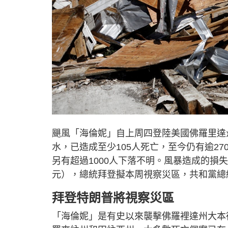
颶風「海倫妮」自上周四登陸美國佛羅里達
水，已造成至少105人死亡，至今仍有逾2
另有超過1000人下落不明。風暴造成的損失估計
元），總統拜登擬本周視察災區，共和黨總
拜登特朗普將視察災區
「海倫妮」是有史以來襲擊佛羅裡達州大本德