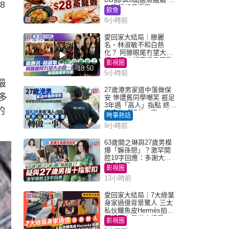
8
大晚餐超值優惠
飲食
8小時前
愛回家大結局｜滕麗
名、林淑敏不和白熱
化？ 阿滕眼尾冇望大小
姐一眼 商場直播零互動
影視圈
18:50
5小時前
最
27歲港男家道中落做保
多
安 慘遭舊同學嘲笑 捱足
3年遇「高人」指點 終辭
的
職宣告「轉做一事」｜
時事熱話
Juicy叮
9小時前
63歲關之琳與27歲男模
爆「嫲孫戀」？激罕開
腔19字回應：多謝大家
掛念近況
影視圈
13小時前
愛回家大結局｜7大綠葉
身家過億背景驚人 三太
私伙鱷魚皮Hermès拍劇
蘇姐原來是半山樓后
影視圈