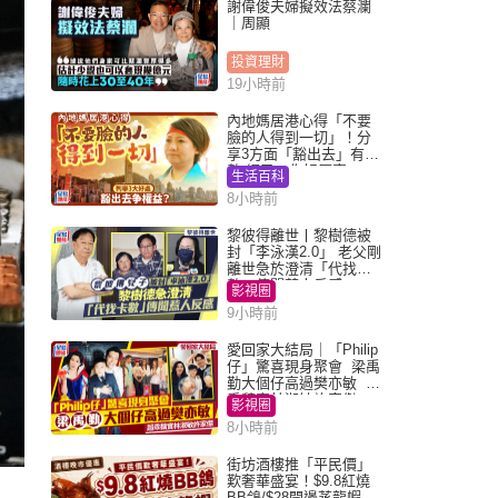
謝偉俊夫婦擬效法蔡瀾
｜周顯
投資理財
19小時前
內地媽居港心得「不要
臉的人得到一切」！分
享3方面「豁出去」有著
數 網民：你好厲害
生活百科
8小時前
黎彼得離世丨黎樹德被
封「李泳漢2.0」 老父剛
離世急於澄清「代找卡
數」傳聞惹人反感
影視圈
9小時前
愛回家大結局｜「Philip
仔」驚喜現身聚會 梁禹
勤大個仔高過樊亦敏 超
乖黐實林淑敏許家傑
影視圈
8小時前
街坊酒樓推「平民價」
歎奢華盛宴！$9.8紅燒
BB鴿/$28開邊蒸龍蝦 3