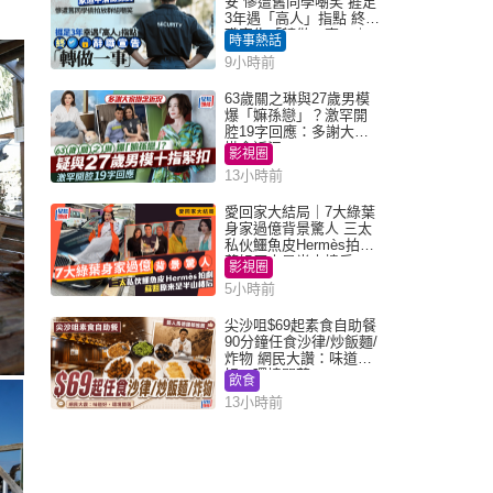
安 慘遭舊同學嘲笑 捱足
3年遇「高人」指點 終辭
職宣告「轉做一事」｜
時事熱話
Juicy叮
9小時前
63歲關之琳與27歲男模
爆「嫲孫戀」？激罕開
腔19字回應：多謝大家
掛念近況
影視圈
13小時前
愛回家大結局｜7大綠葉
身家過億背景驚人 三太
私伙鱷魚皮Hermès拍劇
蘇姐原來是半山樓后
影視圈
5小時前
尖沙咀$69起素食自助餐
90分鐘任食沙律/炒飯麵/
炸物 網民大讚：味道
好，環境闊落
飲食
13小時前