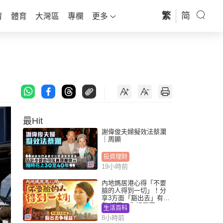
繁
简
育
體育
大灣區
專欄
更多
最Hit
謝偉俊夫婦擬效法蔡瀾
｜周顯
投資理財
19小時前
內地媽居港心得「不要
臉的人得到一切」！分
享3方面「豁出去」有著
數 網民：你好厲害
生活百科
8小時前