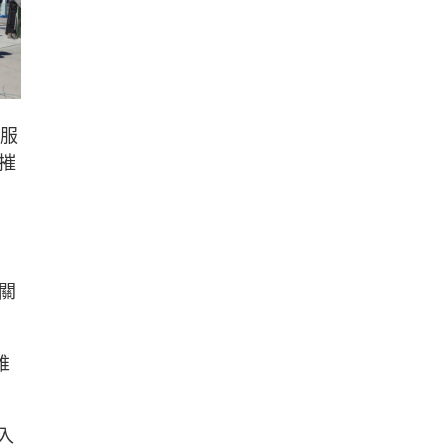
動服
摧
關
維
入